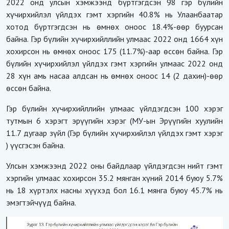
2022 онд улсын хэмжээнд бүртгэгдсэн 98 гэр бүлийн
хүчирхийлэл үйлдэх гэмт хэргийн 40.8% нь Улаанбаатар
хотод бүртгэгдсэн нь өмнөх оноос 18.4%-өөр буурсан
байна. Гэр бүлийн хүчирхийллийн улмаас 2022 онд 1664 хүн
хохирсон нь өмнөх оноос 175 (11.7%)-аар өссөн байна. Гэр
бүлийн хүчирхийлэл үйлдэх гэмт хэргийн улмаас 2022 онд
28 хүн амь насаа алдсан нь өмнөх оноос 14 (2 дахин)-өөр
өссөн байна.
Гэр бүлийн хүчирхийллийн улмаас үйлдэгдсэн 100 хэрэг
тутмын 6 хэрэгт эрүүгийн хэрэг (МУ-ын Эрүүгийн хуулийн
11.7 дугаар зүйл (Гэр бүлийн хүчирхийлэл үйлдэх гэмт хэрэг
) үүсгэсэн байна.
Улсын хэмжээнд 2022 оны байдлаар үйлдэгдсэн нийт гэмт
хэргийн улмаас хохирсон 35.2 мянган хүний 2014 буюу 5.7%
нь 18 хүртэлх насны хүүхэд бол 16.1 мянга буюу 45.7% нь
эмэгтэйчүүд байна.