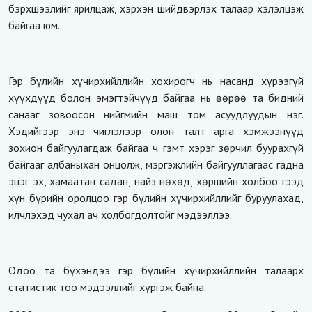
бэрхшээлийг ярилцаж, хэрхэн шийдвэрлэх талаар хэлэлцэж
байгаа юм.
Гэр бүлийн хүчирхийллийн хохирогч нь насанд хүрээгүй
хүүхдүүд болон эмэгтэйчүүд байгаа нь өөрөө та бидний
санааг зовоосон нийгмийн маш том асуудлуудын нэг.
Хэдийгээр энэ чиглэлээр олон талт арга хэмжээнүүд
зохион байгуулагдаж байгаа ч гэмт хэрэг зөрчил буурахгүй
байгааг албаныхан онцолж, мэргэжлийн байгууллагаас гадна
эцэг эх, хамаатан садан, найз нөхөд, хөршийн холбоо гээд
хүн бүрийн оролцоо гэр бүлийн хүчирхийллийг буруулахад,
илчлэхэд чухал ач холбогдолтойг мэдээллээ.
Одоо та бүхэндээ гэр бүлийн хүчирхийллийн талаарх
статистик тоо мэдээллийг хүргэж байна.