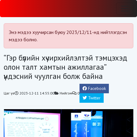
Энэ мэдээ хуучирсан буюу 2023/12/11-нд нийтлэгдсэн
мэдээ болно.
“Гэр бүлийн хүчирхийлэлтэй тэмцэхэд
олон талт хамтын ажиллагаа”
үндэсний чуулган болж байна
Facebook
Цаг үе
2023-12-11 14:55:00
Нийгэм
0
Twitter