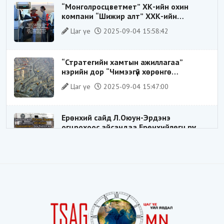
“Монголросцветмет” ХК-ийн охин
компани “Шижир алт” ХХК-ийн
Гүйцэтгэх захирлаар ажиллаж байсан
Цаг үе
2025-09-04 15:58:42
О.Баттөмөрт холбогдох хэрэг хаашаа
замхарсан бэ?
“Стратегийн хамтын ажиллагаа”
нэрийн дор “Чимээгүй хөрөнгө
хуримтлал”
Цаг үе
2025-09-04 15:47:00
Ерөнхий сайд Л.Оюун-Эрдэнэ
огцрохоос айсандаа Ерөнхийлөгч рүү
буруугаа чиглүүлж эхлэв үү
Цаг үе
2025-05-27 20:57:41
1
ШИЛДЭГ ҮНДЭСНИЙ ЗОХИЦУУЛАГЧ
Цаг үе
2025-05-18 16:19:30