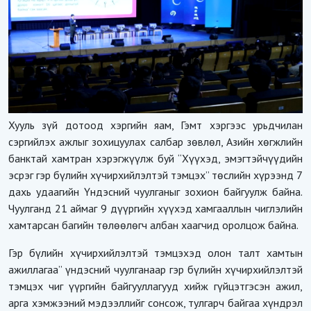
Хууль зүй дотоод хэргийн яам, Гэмт хэргээс урьдчилан
сэргийлэх ажлыг зохицуулах салбар зөвлөл, Азийн хөгжлийн
банктай хамтран хэрэгжүүлж буй “Хүүхэд, эмэгтэйчүүдийн
эсрэг гэр бүлийн хүчирхийлэлтэй тэмцэх” төслийн хүрээнд 7
дахь удаагийн Үндэсний чуулганыг зохион байгуулж байна.
Чуулганд 21 аймаг 9 дүүргийн хүүхэд хамгааллын чиглэлийн
хамтарсан багийн төлөөлөгч албан хаагчид оролцож байна.
Гэр бүлийн хүчирхийлэлтэй тэмцэхэд олон талт хамтын
ажиллагаа” үндэсний чуулганаар гэр бүлийн хүчирхийлэлтэй
тэмцэх чиг үүргийн байгууллагууд хийж гүйцэтгэсэн ажил,
арга хэмжээний мэдээллийг сонсож, тулгарч байгаа хүндрэл