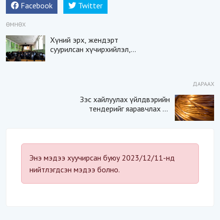
Facebook
Twitter
ӨМНӨХ
Хүний эрх, жендэрт
суурилсан хүчирхийлэл,
түүнээс урьдчилан
сэргийлэх мэдлэг, ойлголт
олгох сургалт зохион
ДАРААХ
байгууллаа
Зэс хайлуулах үйлдвэрийн
тендерийг яаравчлах нь
“Үндэсний аюулгүй
байдал“-д эрсдэлтэй юу?
Энэ мэдээ хуучирсан буюу 2023/12/11-нд
нийтлэгдсэн мэдээ болно.