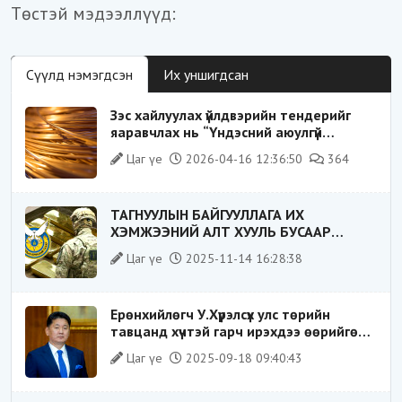
Төстэй мэдээллүүд:
Сүүлд нэмэгдсэн
Их уншигдсан
Зэс хайлуулах үйлдвэрийн тендерийг
яаравчлах нь “Үндэсний аюулгүй
байдал“-д эрсдэлтэй юу?
Цаг үе
2026-04-16 12:36:50
364
ТАГНУУЛЫН БАЙГУУЛЛАГА ИХ
ХЭМЖЭЭНИЙ АЛТ ХУУЛЬ БУСААР
ХИЛЭЭР ГАРГАХ ГЭЖ БАЙСАН
Цаг үе
2025-11-14 16:28:38
ҮЙЛДЛИЙГ ТАСЛАН ЗОГСООЛОО
Ерөнхийлөгч У.Хүрэлсүх улс төрийн
тавцанд хүчтэй гарч ирэхдээ өөрийгөө
шударга ёсны төлөө тэмцэгч, “хуучин
Цаг үе
2025-09-18 09:40:43
тогтолцооны хонгилыг нураагч” гэсэн
дүрээр ард түмэнд таниулсан.