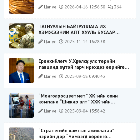
байдал“-д эрсдэлтэй юу?
Цаг үе
2026-04-16 12:36:50
364
ТАГНУУЛЫН БАЙГУУЛЛАГА ИХ
ХЭМЖЭЭНИЙ АЛТ ХУУЛЬ БУСААР
ХИЛЭЭР ГАРГАХ ГЭЖ БАЙСАН
Цаг үе
2025-11-14 16:28:38
ҮЙЛДЛИЙГ ТАСЛАН ЗОГСООЛОО
Ерөнхийлөгч У.Хүрэлсүх улс төрийн
тавцанд хүчтэй гарч ирэхдээ өөрийгөө
шударга ёсны төлөө тэмцэгч, “хуучин
Цаг үе
2025-09-18 09:40:43
тогтолцооны хонгилыг нураагч” гэсэн
дүрээр ард түмэнд таниулсан.
“Монголросцветмет” ХК-ийн охин
компани “Шижир алт” ХХК-ийн
Гүйцэтгэх захирлаар ажиллаж байсан
Цаг үе
2025-09-04 15:58:42
О.Баттөмөрт холбогдох хэрэг хаашаа
замхарсан бэ?
“Стратегийн хамтын ажиллагаа”
нэрийн дор “Чимээгүй хөрөнгө