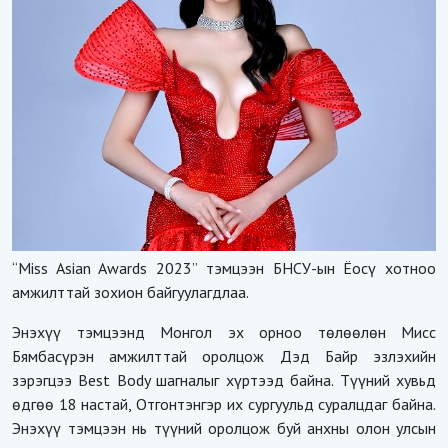
“Miss Asian Awards 2023” тэмцээн БНСУ-ын Ёосү хотноо
амжилттай зохион байгуулагдлаа.
Энэхүү тэмцээнд Монгол эх орноо төлөөлөн Мисс
Бямбасүрэн амжилттай оролцож Дэд Байр эзлэхийн
зэрэгцээ Best Body шагналыг хүртээд байна. Түүний хувьд
өдгөө 18 настай, Отгонтэнгэр их сургуульд суралцдаг байна.
Энэхүү тэмцээн нь түүний оролцож буй анхны олон улсын