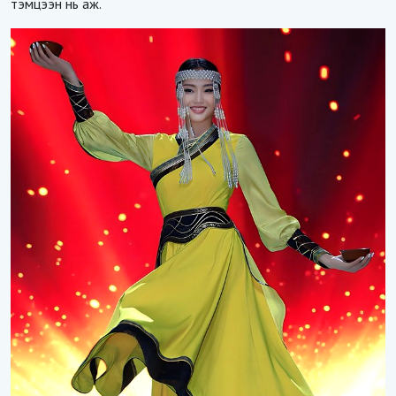
тэмцээн нь аж.