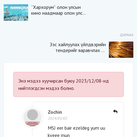
“Хархорум” олон улсын
кино наадмаар олон улсын
22 кино уран бүтээлийг
толилуулна
ДАРААХ
Зэс хайлуулах үйлдвэрийн
тендерийг яаравчлах нь
“Үндэсний аюулгүй
байдал“-д эрсдэлтэй юу?
Энэ мэдээ хуучирсан буюу 2023/12/08-нд
нийтлэгдсэн мэдээ болно.
Zochin
2024/01/02
MSJ eer bair ezeldeg yum uu
kveee mun