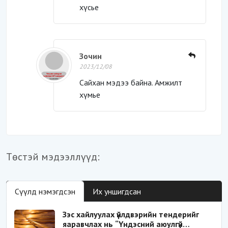
хүсье
Зочин
2023/12/08
Сайхан мэдээ байна. Амжилт
хүмье
Төстэй мэдээллүүд:
Сүүлд нэмэгдсэн
Их уншигдсан
Зэс хайлуулах үйлдвэрийн тендерийг
яаравчлах нь “Үндэсний аюулгүй