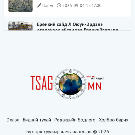
хуримтлал”
Цаг үе
2025-09-04 15:47:00
Ерөнхий сайд Л.Оюун-Эрдэнэ
огцрохоос айсандаа Ерөнхийлөгч рүү
буруугаа чиглүүлж эхлэв үү
Цаг үе
2025-05-27 20:57:41
1
ШИЛДЭГ ҮНДЭСНИЙ ЗОХИЦУУЛАГЧ
Цаг үе
2025-05-18 16:19:30
Видёо: ХУУЛЬ ЗӨРЧИН СОНГОГДСОН
ХУУЛЬ ТОГТООГЧ
Цаг үе
2025-04-21 20:23:53
1
Эхлэл
·
Бидний тухай
·
Редакцийн бодлого
·
Холбоо барих
Таван мянгын будаатай хуургаар
жуулчдыг татахгүй ээ, Д.Батсүх ээ
Бүх эрх хуулиар хамгаалагдсан. © 2026