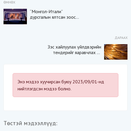
ӨМНӨХ
“Монгол-Итали”
дурсгалын ялтсан зоос
гаргалаа
ДАРААХ
Зэс хайлуулах үйлдвэрийн
тендерийг яаравчлах нь
“Үндэсний аюулгүй
байдал“-д эрсдэлтэй юу?
Энэ мэдээ хуучирсан буюу 2023/09/01-нд
нийтлэгдсэн мэдээ болно.
Төстэй мэдээллүүд: