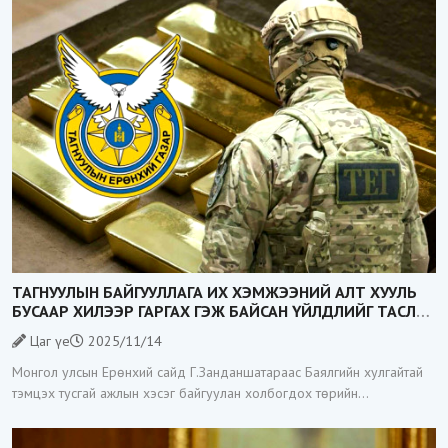
ТАГНУУЛЫН БАЙГУУЛЛАГА ИХ ХЭМЖЭЭНИЙ АЛТ ХУУЛЬ
БУСААР ХИЛЭЭР ГАРГАХ ГЭЖ БАЙСАН ҮЙЛДЛИЙГ ТАСЛАН
ЗОГСООЛОО
Цаг үе
2025/11/14
Монгол улсын Ерөнхий сайд Г.Занданшатараас Баялгийн хулгайтай
тэмцэх тусгай ажлын хэсэг байгуулан холбогдох төрийн
байгууллагуудад үүрэг даалгавар өгөөд байгаа билээ. Тэгвэл
Тагнуулын