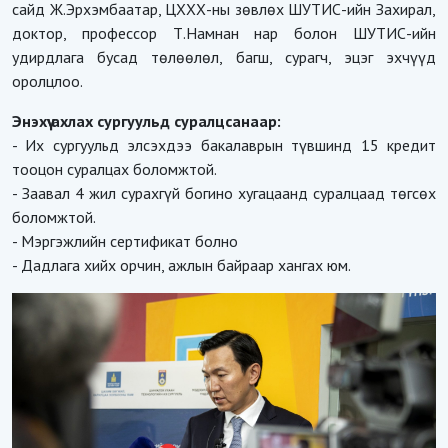
сайд Ж.Эрхэмбаатар, ЦХХХ-ны зөвлөх ШУТИС-ийн Захирал,
доктор, профессор Т.Намнан нар болон ШУТИС-ийн
удирдлага бусад төлөөлөл, багш, сурагч, эцэг эхчүүд
оролцлоо.
Энэхүү ахлах сургуульд суралцсанаар:
- Их сургуульд элсэхдээ бакалаврын түвшинд 15 кредит
тооцон суралцах боломжтой.
- Заавал 4 жил сурахгүй богино хугацаанд суралцаад төгсөх
боломжтой.
- Мэргэжлийн сертификат болно
- Дадлага хийх орчин, ажлын байраар хангах юм.