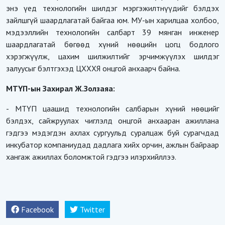
энэ үед технологийн шилдэг мэргэжилтнүүдийг бэлдэх
зайлшгүй шаардлагатай байгаа юм. МУ-ын харилцаа холбоо,
мэдээллийн технологийн салбарт 39 мянган инженер
шаардлагатай бөгөөд хүний нөөцийн цогц бодлого
хэрэгжүүлж, цахим шилжилтийг эрчимжүүлэх шилдэг
залуусыг бэлтгэхэд ЦХХХЯ онцгой анхаарч байна.
МТҮП-ын Захирал Ж.Золзаяа:
- МТҮП цаашид технологийн салбарын хүний нөөцийг
бэлдэх, сайжруулах чиглэлд онцгой анхааран ажиллана
гэдгээ мэдэгдэн ахлах сургуульд суралцаж буй сурагчдад
инкубатор компаниудад дадлага хийх орчин, ажлын байраар
хангаж ажиллах боломжтой гэдгээ илэрхийллээ.
Facebook
Twitter