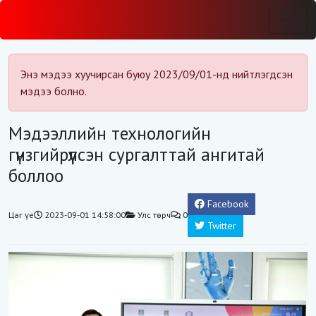
Энэ мэдээ хуучирсан буюу 2023/09/01-нд нийтлэгдсэн
мэдээ болно.
Мэдээллийн технологийн
гүнзгийрүүлсэн сургалттай ангитай
боллоо
Facebook
Цаг үе
2023-09-01 14:58:00
Улс төрч
0
Twitter