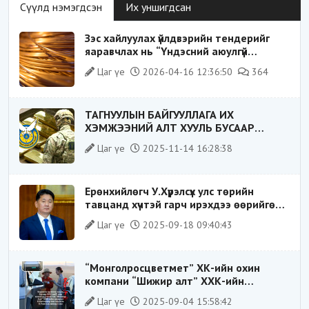
Сүүлд нэмэгдсэн
Их уншигдсан
Зэс хайлуулах үйлдвэрийн тендерийг
яаравчлах нь “Үндэсний аюулгүй
байдал“-д эрсдэлтэй юу?
Цаг үе
2026-04-16 12:36:50
364
ТАГНУУЛЫН БАЙГУУЛЛАГА ИХ
ХЭМЖЭЭНИЙ АЛТ ХУУЛЬ БУСААР
ХИЛЭЭР ГАРГАХ ГЭЖ БАЙСАН
Цаг үе
2025-11-14 16:28:38
ҮЙЛДЛИЙГ ТАСЛАН ЗОГСООЛОО
Ерөнхийлөгч У.Хүрэлсүх улс төрийн
тавцанд хүчтэй гарч ирэхдээ өөрийгөө
шударга ёсны төлөө тэмцэгч, “хуучин
Цаг үе
2025-09-18 09:40:43
тогтолцооны хонгилыг нураагч” гэсэн
дүрээр ард түмэнд таниулсан.
“Монголросцветмет” ХК-ийн охин
компани “Шижир алт” ХХК-ийн
Гүйцэтгэх захирлаар ажиллаж байсан
Цаг үе
2025-09-04 15:58:42
О.Баттөмөрт холбогдох хэрэг хаашаа