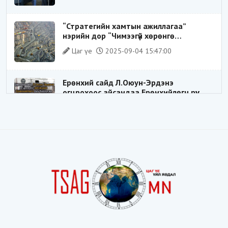
замхарсан бэ?
“Стратегийн хамтын ажиллагаа”
нэрийн дор “Чимээгүй хөрөнгө
хуримтлал”
Цаг үе
2025-09-04 15:47:00
Ерөнхий сайд Л.Оюун-Эрдэнэ
огцрохоос айсандаа Ерөнхийлөгч рүү
буруугаа чиглүүлж эхлэв үү
Цаг үе
2025-05-27 20:57:41
1
ШИЛДЭГ ҮНДЭСНИЙ ЗОХИЦУУЛАГЧ
Цаг үе
2025-05-18 16:19:30
Видёо: ХУУЛЬ ЗӨРЧИН СОНГОГДСОН
ХУУЛЬ ТОГТООГЧ
Цаг үе
2025-04-21 20:23:53
1