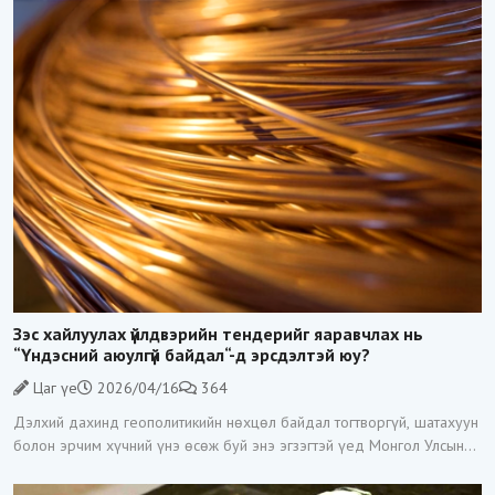
Зэс хайлуулах үйлдвэрийн тендерийг яаравчлах нь
“Үндэсний аюулгүй байдал“-д эрсдэлтэй юу?
Цаг үе
2026/04/16
364
Дэлхий дахинд геополитикийн нөхцөл байдал тогтворгүй, шатахуун
болон эрчим хүчний үнэ өсөж буй энэ эгзэгтэй үед Монгол Улсын
Засгийн газар Зэс хайлуулах үйлдвэр барих тендерийг гэнэт
зарласан нь