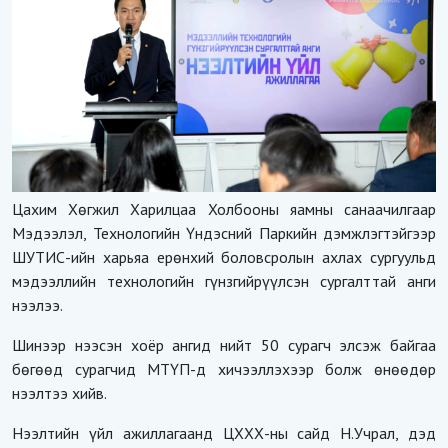
Цахим Хөгжил Харилцаа Холбооны яамны санаачилгаар
Мэдээлэл, Технологийн Үндэсний Паркийн дэмжлэгтэйгээр
ШУТИС-ийн харьяа ерөнхий боловсролын ахлах сургуульд
мэдээллийн технологийн гүнзгийрүүлсэн сургалттай анги
нээлээ.
Шинээр нээсэн хоёр ангид нийт 50 сурагч элсэж байгаа
бөгөөд сурагчид МТҮП-д хичээллэхээр болж өнөөдөр
нээлтээ хийв.
Нээлтийн үйл ажиллагаанд ЦХХХ-ны сайд Н.Учрал, дэд