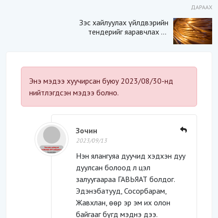
ДАРААХ
Зэс хайлуулах үйлдвэрийн
тендерийг яаравчлах нь
“Үндэсний аюулгүй
байдал“-д эрсдэлтэй юу?
Энэ мэдээ хуучирсан буюу 2023/08/30-нд
нийтлэгдсэн мэдээ болно.
Зочин
2023/09/13
Нэн ялангуяа дуучид хэдхэн дуу
дуулсан болоод л цэл
залуугаараа ГАВЬЯАТ болдог.
Эдэнэбатууд, Сосорбарам,
Жавхлан, өөр эр эм их олон
байгааг бүгд мэднэ дээ.