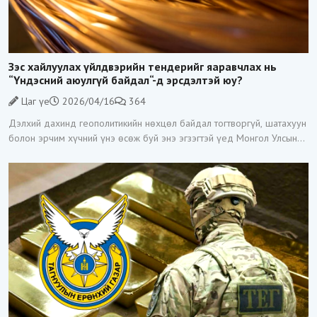
Зэс хайлуулах үйлдвэрийн тендерийг яаравчлах нь
“Үндэсний аюулгүй байдал“-д эрсдэлтэй юу?
Цаг үе
2026/04/16
364
Дэлхий дахинд геополитикийн нөхцөл байдал тогтворгүй, шатахуун
болон эрчим хүчний үнэ өсөж буй энэ эгзэгтэй үед Монгол Улсын
Засгийн газар Зэс хайлуулах үйлдвэр барих тендерийг гэнэт
зарласан нь