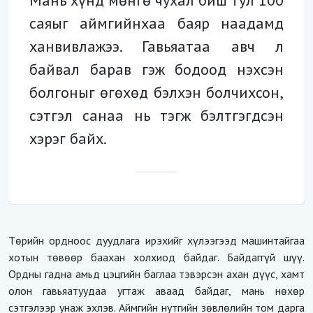
Мань хүнд мөнгө чухал биш тул 100
саяыг аймгийнхаа баяр наадамд
ханвивлажээ. Гавьяатаа авч л
байвал барав гэж бодоод нэхсэн
болгоныг өгөхөд бэлхэн болчихсон,
сэтгэл санаа нь тэгж бэлтгэгдсэн
хэрэг байх.
Төрийн ордноос дуудлага ирэхийг хүлээгээд машинтайгаа
хотын төвөөр баахан холхиод байдаг. Байдаггүй шүү.
Ордны гадна амьд цэцгийн баглаа тэвэрсэн ахан дүүс, хамт
олон гавьяатуудаа угтаж аваад байдаг, мань нөхөр
сэтгэлээр унаж эхлэв. Аймгийн нутгийн зөвлөлийн том дарга