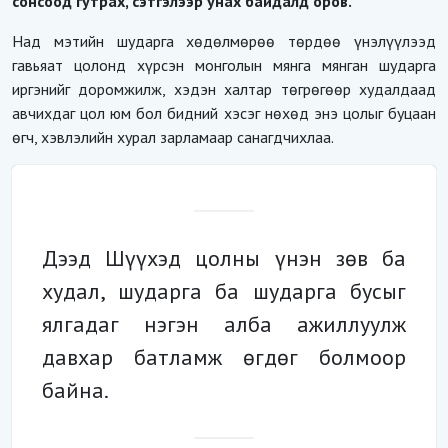
сонсоод гутрах, сэтгэлээр унах байдалд оров.
Над мэтийн шударга хөдөлмөрөө төрдөө үнэлүүлээд
гавьяат цолонд хүрсэн монголын мянга мянган шударга
иргэнийг доромжилж, хэдэн халтар төгрөгөөр худалдаад
авчихдаг цол юм бол бидний хэсэг нөхөд энэ цолыг буцаан
өгч, хэвлэлийн хурал зарламаар санагдчихлаа.
Дээд Шүүхэд цолны үнэн зөв ба
худал, шударга ба шударга бусыг
ялгадаг нэгэн алба ажиллуулж
давхар батламж өгдөг болмоор
байна.