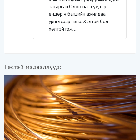
тасарсан.Одоо нас сүүдэр
өндөр ч багшийн ажилдаа
уригдсаар явна. Хэлтэй бол
хөлтэй гэж...
Төстэй мэдээллүүд: