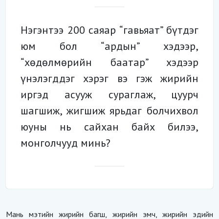
Нэгэнтээ 200 саяар “гавьяат” бүтдэг
юм бол “ардын” хэдээр,
“хөдөлмөрийн баатар” хэдээр
үнэлэгддэг хэрэг вэ гэж жирийн
иргэд асууж сураглаж, цуурч
шагшиж, жигшиж ярьдаг болчихвол
юуны нь сайхан байх билээ,
монголчууд минь?
Мань мэтийн жирийн багш, жирийн эмч, жирийн эдийн