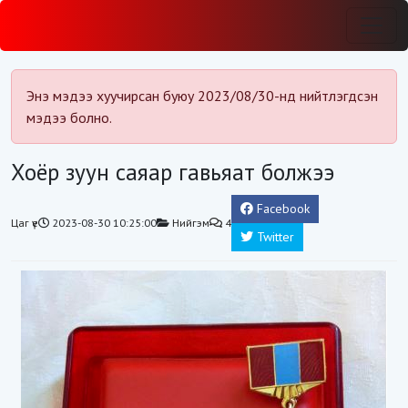
Энэ мэдээ хуучирсан буюу 2023/08/30-нд нийтлэгдсэн
мэдээ болно.
Хоёр зуун саяар гавьяат болжээ
Facebook
Цаг үе
2023-08-30 10:25:00
Нийгэм
4
Twitter