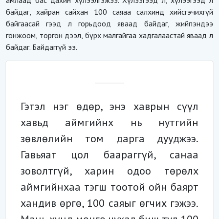
амлаад бас дахин хүлээлгэжээ. Хүлээгээд л, хүлээгээд л
байдаг, хайран сайхан 100 саяаа салхинд хийсгэчихгүй
байгаасай гээд л горьдоод яваад байдаг, жийпэндээ
гонжоом, торгон дээл, бүрх малгайгаа хадгалаастай яваад л
байдаг. Байдаггүй ээ.
Гэтэл нэг өдөр, энэ хаврын сүүл
хавьд аймгийнх нь нутгийн
зөвлөлийн том дарга дууджээ.
Гавьяат цол баараггүй, санаа
зоволтгүй, харин одоо төрөлх
аймгийнхаа тэгш тоотой ойн баярт
хандив өргө, 100 саяыг өгчих гэжээ.