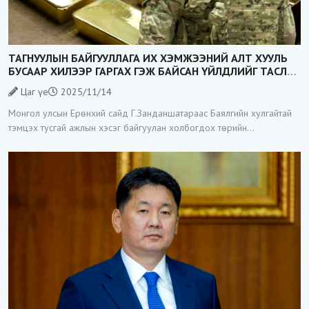
ТАГНУУЛЫН БАЙГУУЛЛАГА ИХ ХЭМЖЭЭНИЙ АЛТ ХУУЛЬ
БУСААР ХИЛЭЭР ГАРГАХ ГЭЖ БАЙСАН ҮЙЛДЛИЙГ ТАСЛАН
ЗОГСООЛОО
Цаг үе
2025/11/14
Монгол улсын Ерөнхий сайд Г.Занданшатараас Баялгийн хулгайтай
тэмцэх тусгай ажлын хэсэг байгуулан холбогдох төрийн
байгууллагуудад үүрэг даалгавар өгөөд байгаа билээ. Тэгвэл
Тагнуулын