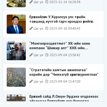
Цаг үе
2025-11-14 16:28:38
ҮЙЛДЛИЙГ ТАСЛАН ЗОГСООЛОО
Ерөнхийлөгч У.Хүрэлсүх улс төрийн
тавцанд хүчтэй гарч ирэхдээ өөрийгөө
шударга ёсны төлөө тэмцэгч, “хуучин
Цаг үе
2025-09-18 09:40:43
тогтолцооны хонгилыг нураагч” гэсэн
дүрээр ард түмэнд таниулсан.
“Монголросцветмет” ХК-ийн охин
компани “Шижир алт” ХХК-ийн
Гүйцэтгэх захирлаар ажиллаж байсан
Цаг үе
2025-09-04 15:58:42
О.Баттөмөрт холбогдох хэрэг хаашаа
замхарсан бэ?
“Стратегийн хамтын ажиллагаа”
нэрийн дор “Чимээгүй хөрөнгө хуримтлал”
Цаг үе
2025-09-04 15:47:00
Ерөнхий сайд Л.Оюун-Эрдэнэ огцрохоос
айсандаа Ерөнхийлөгч рүү буруугаа
чиглүүлж эхлэв үү