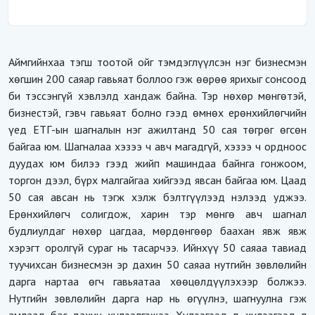
Аймгийнхаа тэгш тоотой ойг тэмдэглүүлсэн нэг бизнесмэн
хөгшин 200 саяар гавьяат боллоо гэж өөрөө ярихыг сонсоод
би тэссэнгүй хэвлэлд хандаж байна. Тэр нөхөр мөнгөтэй,
бизнестэй, гэвч гавьяат болно гээд өмнөх ерөнхийлөгчийн
үед ЕТГ-ын шагналын нэг ажилтанд 50 сая төгрөг өгсөн
байгаа юм. Шагналаа хэзээ ч авч магадгүй, хэзээ ч ордноос
дуудах юм билээ гээд жийп машиндаа байнга гонжоом,
торгон дээл, бүрх малгайгаа хийгээд явсан байгаа юм. Цаад
50 сая авсан нь тэгж хэлж бэлтгүүлээд нэлээд уджээ.
Ерөнхийлөгч солигдож, харин тэр мөнгө авч шагнал
будлиулдаг нөхөр цагдаа, мөрдөнгөөр баахан явж явж
хэрэгт оролгүй сураг нь тасарчээ. Ийнхүү 50 саяаа тавиад
туучихсан бизнесмэн эр дахин 50 саяаа нутгийн зөвлөлийн
дарга нартаа өгч гавьяатаа хөөцөлдүүлэхээр болжээ.
Нутгийн зөвлөлийн дарга нар нь өгүүлнэ, шагнуулна гэж