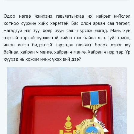
Одоо нөгөө жинхэнэ гавьяатынхаа их найрыг нийслэл
хотноо сүржин хийх хэрэгтэй. Бас олон арван сая төгрөг,
магадгүй нэг зуу, хоёр зуун сая ч урсаж магад. Мань хүн
нэртэй төртэй нүнжигтэй хийнэ гэж байна лээ. Гүйээ мөн,
ингэн ингэн бидэнтэй зэрэгцэн гавьяат болох хэрэг юу
байнаа, хайран ч мөнгө, хайран ч мөнгө. Хайран ч нэр төр. Үр
хүүхэд нь хожим ичиж үхэх вий дээ?