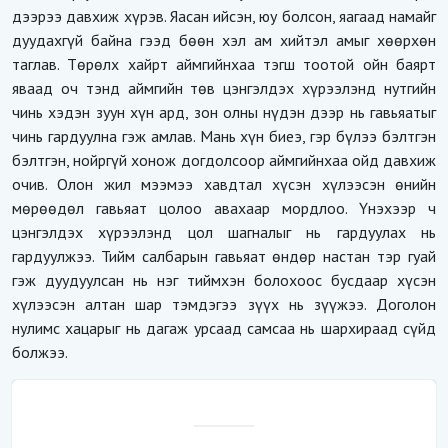
дээрээ давхиж хүрэв. Яасан ийсэн, юу болсон, яагаад намайг
дуудахгүй байна гээд бөөн хэл ам хийтэл амыг хөөрхөн
таглав. Төрөлх хайрт аймгийнхаа тэгш тоотой ойн баярт
яваад оч тэнд аймгийн төв цэнгэлдэх хүрээлэнд нутгийн
чинь хэдэн зуун хүн ард, зон олны нүдэн дээр нь гавьяатыг
чинь гардуулна гэж амлав. Мань хүн биеэ, гэр бүлээ бэлтгэн
бэлтгэн, нойргүй хонож догдолсоор аймгийнхаа ойд давхиж
очив. Олон жил мээмээ хавдтал хүсэн хүлээсэн өнийн
мөрөөдөл гавьяат цолоо авахаар мордлоо. Үнэхээр ч
цэнгэлдэх хүрээлэнд цол шагналыг нь гардуулах нь
гардуулжээ. Тийм салбарын гавьяат өндөр настан тэр гуай
гэж дуудуулсан нь нэг тиймхэн болохоос бусдаар хүсэн
хүлээсэн алтан шар тэмдэгээ зүүх нь зүүжээ. Доголон
нулимс хацарыг нь дагаж урсаад самсаа нь шархираад сүйд
болжээ.