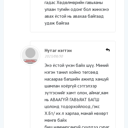
гадас Хөдөлмөрийн гавьяаны
улаан тугийн одонг бол жинхэнэ
авах ёстой нь авахаа байгаад
удаж байгаа
Нутаг нэгтэн
2023/08/30
Энэ ёстой үнэн байх шүү. Миний
нэгэн танил хойно төгсөөд
насаараа багшийн ажилд ханцуй
шамлан хоёргүй сэтгэлээр
зүтгэснийг хамт олон, аймаг,яам
нь АВААГҮЙ ГАВЬЯАТ БАГШ
цолонд тодорхойлоод /экс
Х.Бт/ их л харлаа, манай нөхөрт
мөнгө байх
биш,намчирсангүй,сүүлдээ сураг