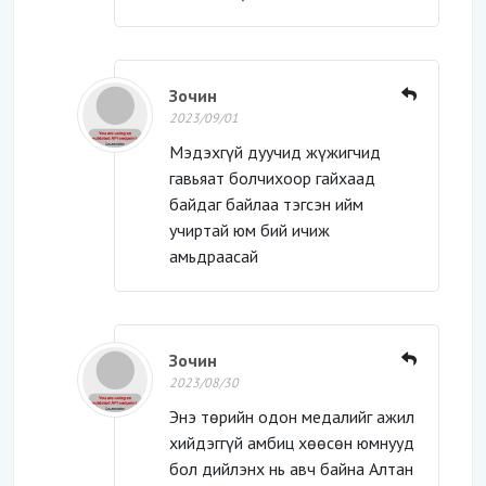
Зочин
2023/09/01
Мэдэхгүй дуучид жүжигчид
гавьяат болчихоор гайхаад
байдаг байлаа тэгсэн ийм
учиртай юм бий ичиж
амьдраасай
Зочин
2023/08/30
Энэ төрийн одон медалийг ажил
хийдэггүй амбиц хөөсөн юмнууд
бол дийлэнх нь авч байна Алтан