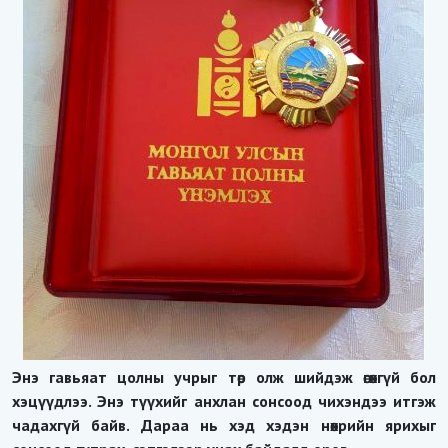
Энэ гавьяат цолны учрыг төр олж шийдэж өгөхгүй бол
хэцүүдлээ. Энэ түүхийг анхлан сонсоод чихэндээ итгэж
чадахгүй байв. Дараа нь хэд хэдэн нөхрийн ярихыг