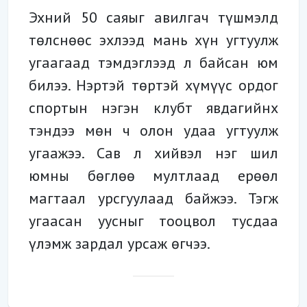
Эхний 50 саяыг авилгач түшмэлд
төлснөөс эхлээд мань хүн угтуулж
угаагаад тэмдэглээд л байсан юм
билээ. Нэртэй төртэй хүмүүс ордог
спортын нэгэн клубт явдагийнх
тэндээ мөн ч олон удаа угтуулж
угаажээ. Сав л хийвэл нэг шил
юмны бөглөө мултлаад ерөөл
магтаал урсгуулаад байжээ. Тэгж
угаасан уусныг тооцвол тусдаа
үлэмж зардал урсаж өгчээ.