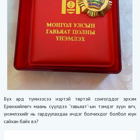
Бүх ард түмнээсээ нэртэй төртэй сонгогддог эрхэм
Ерөнхийлөгч маань сүүлдээ “гавьяат”-ын тэмдэг зүүн өгч,
үнэмлэхийг нь гардуулахдаа ичдэг болчихдог болбол юун
сайхан байх вэ?