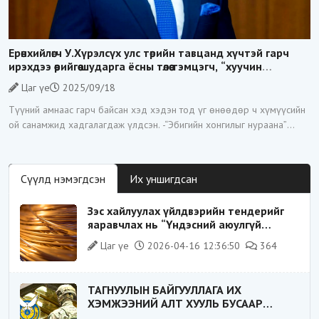
Ерөнхийлөгч У.Хүрэлсүх улс төрийн тавцанд хүчтэй гарч
ирэхдээ өөрийгөө шударга ёсны төлөө тэмцэгч, “хуучин
тогтолцооны хонгилыг нураагч” гэсэн дүрээр ард
Цаг үе
2025/09/18
түмэнд таниулсан.
Түүний амнаас гарч байсан хэд хэдэн тод үг өнөөдөр ч хүмүүсийн
ой санамжид хадгалагдаж үлдсэн. -“Эбигийн хонгилыг нураана”
-“Цагаан суваргыг төрд эргүүлж
Сүүлд нэмэгдсэн
Их уншигдсан
Зэс хайлуулах үйлдвэрийн тендерийг
яаравчлах нь “Үндэсний аюулгүй
байдал“-д эрсдэлтэй юу?
Цаг үе
2026-04-16 12:36:50
364
ТАГНУУЛЫН БАЙГУУЛЛАГА ИХ
ХЭМЖЭЭНИЙ АЛТ ХУУЛЬ БУСААР
ХИЛЭЭР ГАРГАХ ГЭЖ БАЙСАН