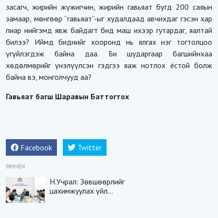
засагч, жирийн жүжигчин, жирийн гавьяат бүгд 200 саяын
замаар, мөнгөөр “гавьяат”-ыг худалдаад авчихдаг гэсэн хар
пиар нийгэмд явж байдагт бид маш ихээр гутардаг, яалтай
билээ? Иймд биднийг хооронд нь ялгах нэг тогтолцоо
үгүйлэгдэж байна даа. Би шударгаар багшийнхаа
хөдөлмөрийг үнэлүүлсэн гэдгээ яаж нотлох ёстой болж
байна вэ, монголчууд аа?
Гавьяат багш Шаравын Баттогтох
Facebook
Twitter
ӨМНӨХ
Н.Учрал: Зөвшөөрлийг
цахимжуулах үйл
ажиллагааг эрчимжүүлнэ