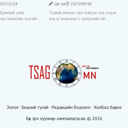
ЭЭР ГАРГАХ ГЭЖ
ирэхдээ өөрийгөө шударга
25/11/14
Цаг үе
2025/09/18
ЛДЛИЙГ ТАСЛАН
ёсны төлөө тэмцэгч, “хуучин
тогтолцооны хонгилыг
 Ерөнхий сайд
Түүний амнаас гарч байсан хэд хэдэн
нураагч” гэсэн дүрээр ард
аас Баялгийн хулгайтай
тод үг өнөөдөр ч хүмүүсийн ой
түмэнд таниулсан.
 ажлын хэсэг байгуулан
санамжид хадгалагдаж үлдсэн.
рийн байгууллагуудад
-“Эбигийн хонгилыг нураана” -“Цагаан
ар өгөөд байгаа билээ.
суваргыг төрд эргүүлж
лын
Эхлэл
·
Бидний тухай
·
Редакцийн бодлого
·
Холбоо барих
Бүх эрх хуулиар хамгаалагдсан. © 2026