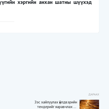
рүүгийн хэргийн анхан шатны шүүхэд
ДАРААХ
Зэс хайлуулах үйлдвэрийн
тендерийг яаравчлах нь