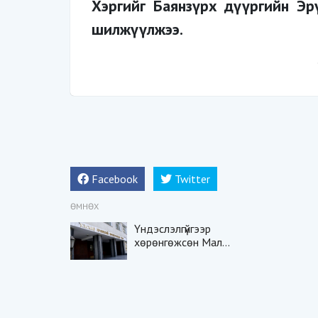
Хэргийг Баянзүрх дүүргийн Э
шилжүүлжээ.
Facebook
Twitter
ӨМНӨХ
Үндэслэлгүйгээр
хөрөнгөжсөн Мал
эмнэлгийн ажилтнуудад
яллах дүгнэлт үйлджээ