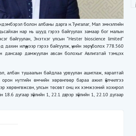
эндэмбэрэл болон албаны дарга н.Тунгалаг, Мал эмнэлгийн
ьсайхан нар нь шууд гэрээ байгуулах замаар бог малын
г байгуулан, Энэтхэг улсын "Hester bioscience limited"
д дахин илүү үнээр гэрээ байгуулж, үнийн зөрүү болох 778.560
ийн дансаар дамжуулан авсан болохыг Авлигатай тэмцэх
эл, албан тушаалын байдлаа урвуулан ашиглаж, яаралтай
 орон нутгийн өмчийн хөрөнгөөр бараа ажил үйлчилгээ
гээр хөрөнгөжсөн, улсын төсөвт онц их хэмжээний хохирол
н 18.6 дугаар зүйлийн 1, 22.1 дүгээр зүйлийн 1, 22.10 дугаар