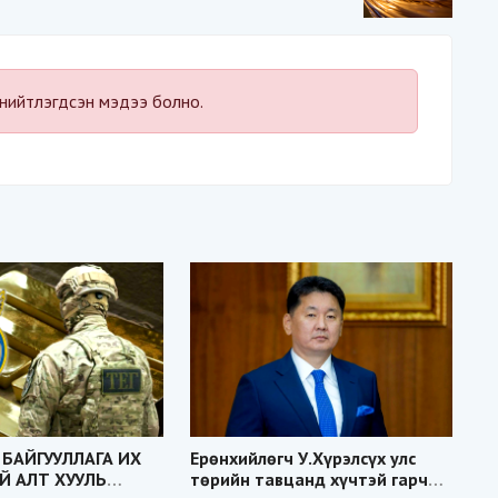
“Үндэсний аюулгүй
байдал“-д эрсдэлтэй юу?
нийтлэгдсэн мэдээ болно.
 БАЙГУУЛЛАГА ИХ
Ерөнхийлөгч У.Хүрэлсүх улс
 АЛТ ХУУЛЬ
төрийн тавцанд хүчтэй гарч