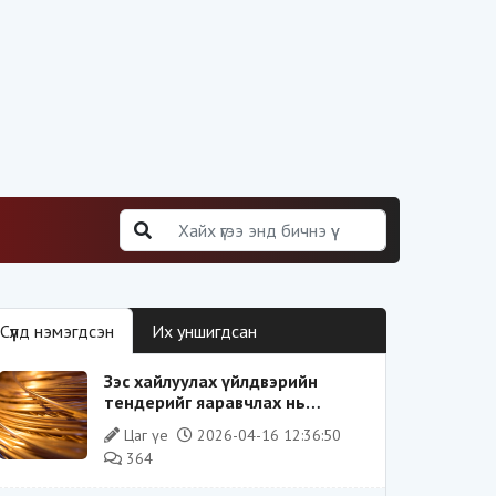
Сүүлд нэмэгдсэн
Их уншигдсан
Зэс хайлуулах үйлдвэрийн
тендерийг яаравчлах нь
“Үндэсний аюулгүй байдал“-д
Цаг үе
2026-04-16 12:36:50
эрсдэлтэй юу?
364