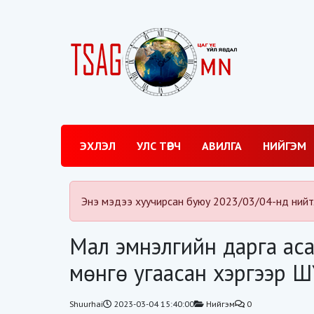
ЭХЛЭЛ
УЛС ТӨРЧ
АВИЛГА
НИЙГЭМ
Энэ мэдээ хуучирсан буюу 2023/03/04-нд нийт
Мал эмнэлгийн дарга ас
мөнгө угаасан хэргээр 
Shuurhai
2023-03-04 15:40:00
Нийгэм
0