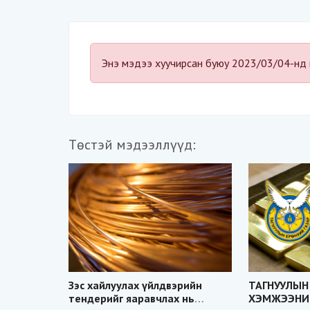
Энэ мэдээ хуучирсан буюу 2023/03/04-нд 
Төстэй мэдээллүүд:
Зэс хайлуулах үйлдвэрийн
ТАГНУУЛЫН
тендерийг яаравчлах нь
ХЭМЖЭЭНИЙ