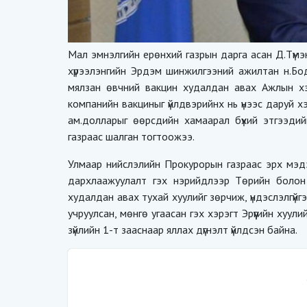
Мал эмнэлгийн ерөнхий газрын дарга асан Д.Түм
хүрээлэнгийн Эрдэм шинжилгээний ажилтан н.Бод
мялзан өвчний вакцин худалдан авах Ажлын хэсэ
компанийн вакциныг үйлдвэрийнх нь үнээс даруй хэ
ам.долларыг өөрсдийн хамаарал бүхий этгээд
газраас шалган тогтоожээ.
Улмаар нийслэлийн Прокурорын газраас эрх мэд
дархлаажуулалт гэх нэрийдлээр Төрийн болон
худалдан авах тухай хуулийг зөрчиж, үндэслэлгүй
учруулсан, мөнгө угаасан гэх хэрэгт Эрүүгийн хуулий
зүйлийн 1-т зааснаар яллах дүгнэлт үйлдсэн байна.