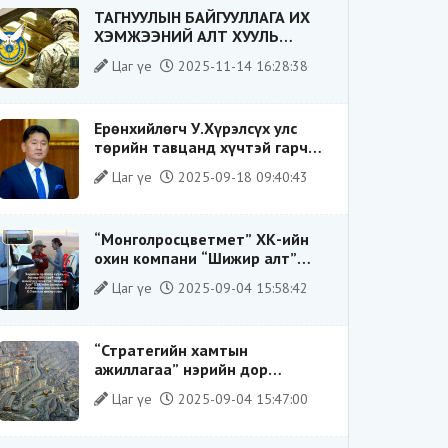
ТАГНУУЛЫН БАЙГУУЛЛАГА ИХ
ХЭМЖЭЭНИЙ АЛТ ХУУЛЬ
БУСААР ХИЛЭЭР ГАРГАХ ГЭЖ
Цаг үе
2025-11-14 16:28:38
БАЙСАН ҮЙЛДЛИЙГ ТАСЛАН
ЗОГСООЛОО
Ерөнхийлөгч У.Хүрэлсүх улс
төрийн тавцанд хүчтэй гарч
ирэхдээ өөрийгөө шударга
Цаг үе
2025-09-18 09:40:43
ёсны төлөө тэмцэгч, “хуучин
тогтолцооны хонгилыг нураагч”
гэсэн дүрээр ард түмэнд
“Монголросцветмет” ХК-ийн
таниулсан.
охин компани “Шижир алт”
ХХК-ийн Гүйцэтгэх захирлаар
Цаг үе
2025-09-04 15:58:42
ажиллаж байсан О.Баттөмөрт
холбогдох хэрэг хаашаа
замхарсан бэ?
“Стратегийн хамтын
ажиллагаа” нэрийн дор
“Чимээгүй хөрөнгө хуримтлал”
Цаг үе
2025-09-04 15:47:00