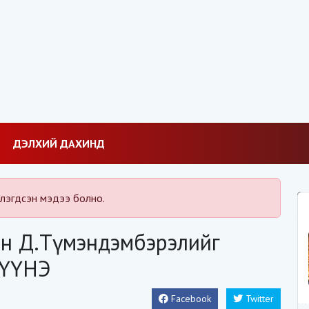
ДЭЛХИЙ ДАХИНД
лэгдсэн мэдээ болно.
ан Д.Түмэндэмбэрэлийг
ШҮҮНЭ
Facebook
Twitter