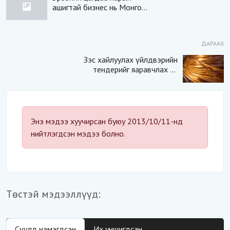
ашигтай бизнес нь Монгол
охид
ДАРААХ
Зэс хайлуулах үйлдвэрийн
тендерийг яаравчлах нь
“Үндэсний аюулгүй
байдал“-д эрсдэлтэй юу?
Энэ мэдээ хуучирсан буюу 2013/10/11-нд
нийтлэгдсэн мэдээ болно.
Төстэй мэдээллүүд:
Сүүлд нэмэгдсэн
Их уншигдсан