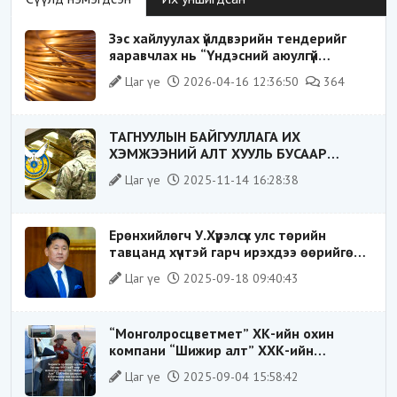
Зэс хайлуулах үйлдвэрийн тендерийг
яаравчлах нь “Үндэсний аюулгүй
байдал“-д эрсдэлтэй юу?
Цаг үе
2026-04-16 12:36:50
364
ТАГНУУЛЫН БАЙГУУЛЛАГА ИХ
ХЭМЖЭЭНИЙ АЛТ ХУУЛЬ БУСААР
ХИЛЭЭР ГАРГАХ ГЭЖ БАЙСАН
Цаг үе
2025-11-14 16:28:38
ҮЙЛДЛИЙГ ТАСЛАН ЗОГСООЛОО
Ерөнхийлөгч У.Хүрэлсүх улс төрийн
тавцанд хүчтэй гарч ирэхдээ өөрийгөө
шударга ёсны төлөө тэмцэгч, “хуучин
Цаг үе
2025-09-18 09:40:43
тогтолцооны хонгилыг нураагч” гэсэн
дүрээр ард түмэнд таниулсан.
“Монголросцветмет” ХК-ийн охин
компани “Шижир алт” ХХК-ийн
Гүйцэтгэх захирлаар ажиллаж байсан
Цаг үе
2025-09-04 15:58:42
О.Баттөмөрт холбогдох хэрэг хаашаа