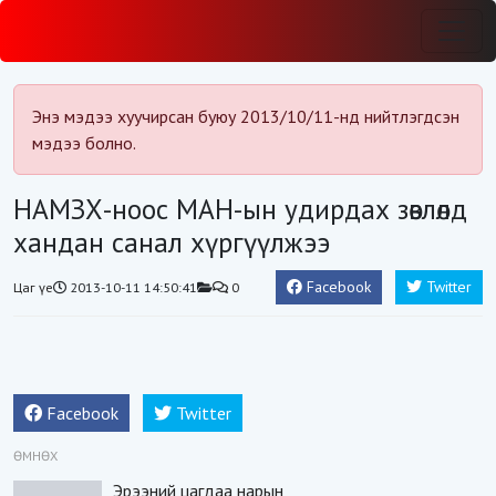
Энэ мэдээ хуучирсан буюу 2013/10/11-нд нийтлэгдсэн
мэдээ болно.
НАМЗХ-ноос МАН-ын удирдах зөвлөлд
хандан санал хүргүүлжээ
Facebook
Twitter
Цаг үе
2013-10-11 14:50:41
0
Facebook
Twitter
ӨМНӨХ
Эрээний цагдаа нарын