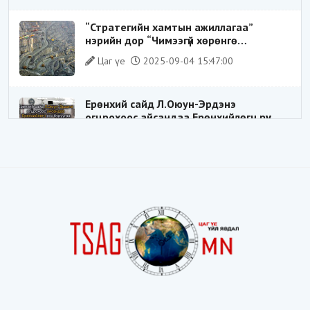
замхарсан бэ?
“Стратегийн хамтын ажиллагаа”
нэрийн дор “Чимээгүй хөрөнгө
хуримтлал”
Цаг үе
2025-09-04 15:47:00
Ерөнхий сайд Л.Оюун-Эрдэнэ
огцрохоос айсандаа Ерөнхийлөгч рүү
буруугаа чиглүүлж эхлэв үү
Цаг үе
2025-05-27 20:57:41
1
ШИЛДЭГ ҮНДЭСНИЙ ЗОХИЦУУЛАГЧ
Цаг үе
2025-05-18 16:19:30
Видёо: ХУУЛЬ ЗӨРЧИН СОНГОГДСОН
ХУУЛЬ ТОГТООГЧ
Цаг үе
2025-04-21 20:23:53
1