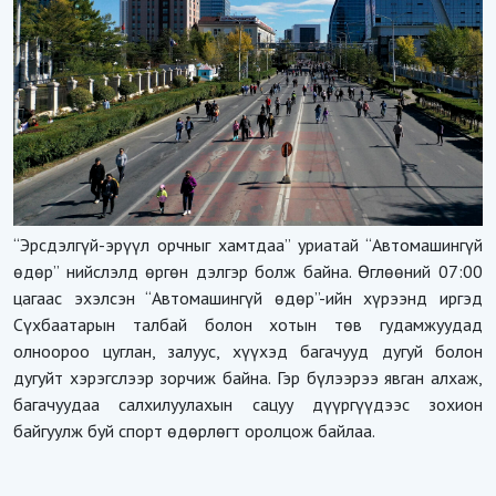
“Эрсдэлгүй-эрүүл орчныг хамтдаа” уриатай “Автомашингүй
өдөр” нийслэлд өргөн дэлгэр болж байна. Өглөөний 07:00
цагаас эхэлсэн “Автомашингүй өдөр”-ийн хүрээнд иргэд
Сүхбаатарын талбай болон хотын төв гудамжуудад
олноороо цуглан, залуус, хүүхэд багачууд дугуй болон
дугуйт хэрэгслээр зорчиж байна. Гэр бүлээрээ явган алхаж,
багачуудаа салхилуулахын сацуу дүүргүүдээс зохион
байгуулж буй спорт өдөрлөгт оролцож байлаа.