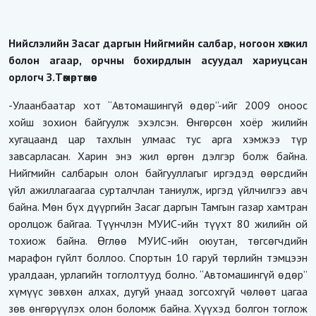
Нийслэлийн Засаг даргын Нийгмийн салбар, ногоон хөгжил
болон агаар, орчны бохирдлын асуудал хариуцсан
орлогч З.Төмөртөмөө:
-Улаанбаатар хот “Автомашингүй өдөр”-ийг 2009 оноос
хойш зохион байгуулж эхэлсэн. Өнгөрсөн хоёр жилийн
хугацаанд цар тахлын улмаас тус арга хэмжээ түр
завсарласан. Харин энэ жил өргөн дэлгэр болж байна.
Нийгмийн салбарын олон байгууллагыг иргэдэд өөрсдийн
үйл ажиллагаагаа сурталчлан таниулж, иргэд үйлчилгээ авч
байна. Мөн бүх дүүргийн Засаг даргын Тамгын газар хамтран
оролцож байгаа. Түүнчлэн МУИС-ийн түүхт 80 жилийн ой
тохиож байна. Өглөө МУИС-ийн оюутан, төгсөгчдийн
марафон гүйлт боллоо. Спортын 10 гаруй төрлийн тэмцээн
уралдаан, урлагийн тоглолтууд болно. “Автомашингүй өдөр”
хүмүүс зөвхөн алхах, дугуй унаад зогсохгүй чөлөөт цагаа
зөв өнгөрүүлэх олон боломж байна. Хүүхэд болгон тоглож