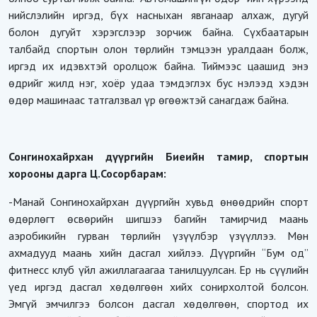
нийслэлийн иргэд, бүх насныхан явганаар алхаж, дугуй
болон дугуйт хэрэгслээр зорчиж байна. Сүхбаатарын
талбайд спортын олон төрлийн тэмцээн уралдаан болж,
иргэд их идэвхтэй оролцож байна. Тиймээс цаашид энэ
өдрийг жилд нэг, хоёр удаа тэмдэглэх бус нэлээд хэдэн
өдөр машинаас татгалзвал үр өгөөжтэй санагдаж байна.
Сонгинохайрхан дүүргийн Биеийн тамир, cпортын
хорооны дарга Ц.Сосорбарам:
-Манай Сонгинохайрхан дүүргийн хувьд өнөөдрийн спорт
өдөрлөгт өсвөрийн шигшээ багийн тамирчид маань
аэробикийн гурван төрлийн үзүүлбэр үзүүллээ. Мөн
ахмадууд маань хийн дасгал хийлээ. Дүүргийн “Бум од”
фитнесс клуб үйл ажиллагаагаа танилцуулсан. Ер нь сүүлийн
үед иргэд дасгал хөдөлгөөн хийх сонирхолтой болсон.
Эмгүй эмчилгээ болсон дасгал хөдөлгөөн, спортод их