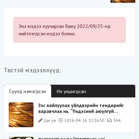
“Үндэсний аюулгүй
байдал“-д эрсдэлтэй юу?
Энэ мэдээ хуучирсан буюу 2022/09/25-нд
нийтлэгдсэн мэдээ болно.
Төстэй мэдээллүүд:
Сүүлд нэмэгдсэн
Их уншигдсан
Зэс хайлуулах үйлдвэрийн тендерийг
яаравчлах нь “Үндэсний аюулгүй
байдал“-д эрсдэлтэй юу?
Цаг үе
2026-04-16 12:36:50
364