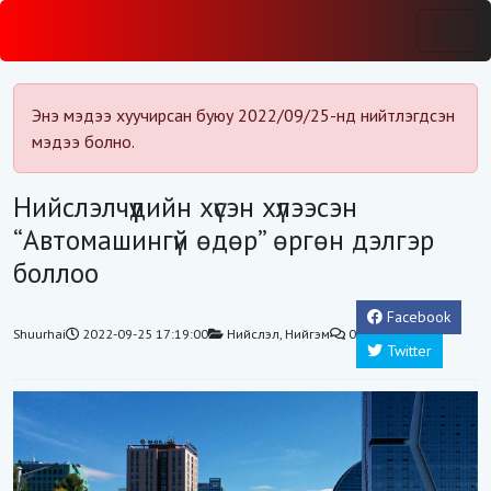
Энэ мэдээ хуучирсан буюу 2022/09/25-нд нийтлэгдсэн
мэдээ болно.
Нийслэлчүүдийн хүсэн хүлээсэн
“Автомашингүй өдөр” өргөн дэлгэр
боллоо
Facebook
Shuurhai
2022-09-25 17:19:00
Нийслэл
,
Нийгэм
0
Twitter