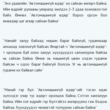
“Энэ удаагийн “Автомашингүй өдөр” их сайхан өнгөрч байна.
Ийм өдрийг дулааны улиралд жилдээ 2-3 удаа зохиовол гоё
байх. Өмнөх “Автомашингүй өдөр” бороо орсон бол
өнөөдөр цаг агаар сайхан байна”
“Намайг залуу байхад машин бараг байхгүй, гудамжаар
алхахад зовлонгүй байсан. Ямартай ч “Автомашингүй өдөр”-
т оролцож буй олон залуус хүүхдүүдээ салхилуулж байгаа
нь сайхан байна. Өмнө нь машингүй цөөн хэдэн гудамж
байсан ч одоо бараг байхгүй болсон. Уг нь автомашингүй
гудамж их байвал сайн”
“Манай гэр бүл “Автомашингүй өдөр”-ийг тэсэн ядан
хүлээдэг учир тус өдөрт оролцож байна. Сэтгэл хангалуун
байна. Ийм гоё өдрийг гэр бүлтэйгээ өнгөрүүлнэ гэж бодож
байгаа. Хүүхдүүдээ чөлөөтэй тоглуулах сайхан байна”