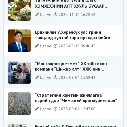
ТАГНУУЛЫН БАЙГУУЛЛАГА ИХ
ХЭМЖЭЭНИЙ АЛТ ХУУЛЬ БУСААР
ХИЛЭЭР ГАРГАХ ГЭЖ БАЙСАН
Цаг үе
2025-11-14 16:28:38
ҮЙЛДЛИЙГ ТАСЛАН ЗОГСООЛОО
Ерөнхийлөгч У.Хүрэлсүх улс төрийн
тавцанд хүчтэй гарч ирэхдээ өөрийгөө
шударга ёсны төлөө тэмцэгч, “хуучин
Цаг үе
2025-09-18 09:40:43
тогтолцооны хонгилыг нураагч” гэсэн
дүрээр ард түмэнд таниулсан.
“Монголросцветмет” ХК-ийн охин
компани “Шижир алт” ХХК-ийн
Гүйцэтгэх захирлаар ажиллаж байсан
Цаг үе
2025-09-04 15:58:42
О.Баттөмөрт холбогдох хэрэг хаашаа
замхарсан бэ?
“Стратегийн хамтын ажиллагаа”
нэрийн дор “Чимээгүй хөрөнгө хуримтлал”
Цаг үе
2025-09-04 15:47:00
Ерөнхий сайд Л.Оюун-Эрдэнэ огцрохоос