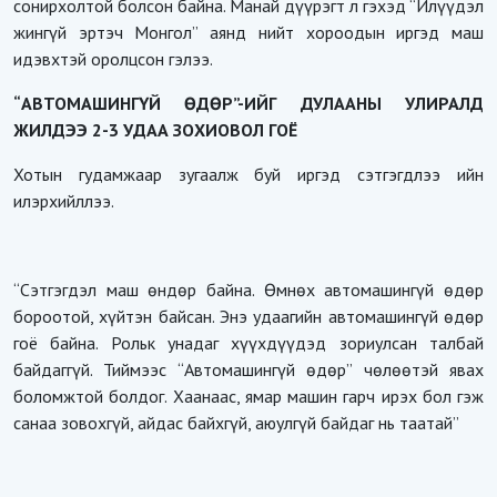
сонирхолтой болсон байна. Манай дүүрэгт л гэхэд “Илүүдэл
жингүй эртэч Монгол” аянд нийт хороодын иргэд маш
идэвхтэй оролцсон гэлээ.
“АВТОМАШИНГҮЙ ӨДӨР”-ИЙГ ДУЛААНЫ УЛИРАЛД
ЖИЛДЭЭ 2-3 УДАА ЗОХИОВОЛ ГОЁ
Хотын гудамжаар зугаалж буй иргэд сэтгэгдлээ ийн
илэрхийллээ.
“Сэтгэгдэл маш өндөр байна. Өмнөх автомашингүй өдөр
бороотой, хүйтэн байсан. Энэ удаагийн автомашингүй өдөр
гоё байна. Рольк унадаг хүүхдүүдэд зориулсан талбай
байдаггүй. Тиймээс “Автомашингүй өдөр” чөлөөтэй явах
боломжтой болдог. Хаанаас, ямар машин гарч ирэх бол гэж
санаа зовохгүй, айдас байхгүй, аюулгүй байдаг нь таатай”