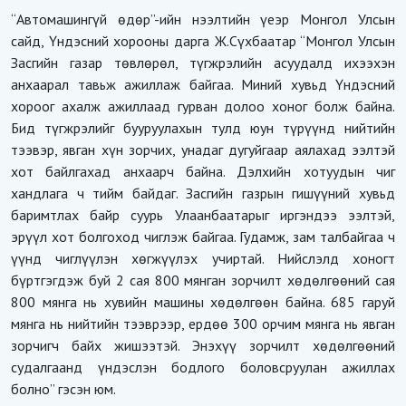
“Автомашингүй өдөр”-ийн нээлтийн үеэр Монгол Улсын
сайд, Үндэсний хорооны дарга Ж.Сүхбаатар “Монгол Улсын
Засгийн газар төвлөрөл, түгжрэлийн асуудалд ихээхэн
анхаарал тавьж ажиллаж байгаа. Миний хувьд Үндэсний
хороог ахалж ажиллаад гурван долоо хоног болж байна.
Бид түгжрэлийг бууруулахын тулд юун түрүүнд нийтийн
тээвэр, явган хүн зорчих, унадаг дугуйгаар аялахад ээлтэй
хот байлгахад анхаарч байна. Дэлхийн хотуудын чиг
хандлага ч тийм байдаг. Засгийн газрын гишүүний хувьд
баримтлах байр суурь Улаанбаатарыг иргэндээ ээлтэй,
эрүүл хот болгоход чиглэж байгаа. Гудамж, зам талбайгаа ч
үүнд чиглүүлэн хөгжүүлэх учиртай. Нийслэлд хоногт
бүртгэгдэж буй 2 сая 800 мянган зорчилт хөдөлгөөний сая
800 мянга нь хувийн машины хөдөлгөөн байна. 685 гаруй
мянга нь нийтийн тээврээр, ердөө 300 орчим мянга нь явган
зорчигч байх жишээтэй. Энэхүү зорчилт хөдөлгөөний
судалгаанд үндэслэн бодлого боловсруулан ажиллах
болно” гэсэн юм.