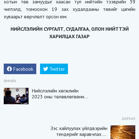
хотын төв замуудыг хаасан тул нийтийн тээврийн 39
чиглэлд, томоохон 19 зах худалдааны төвийг цагийн
хуваарьт өөрчлөлт орсон юм.
НИЙСЛЭЛИЙН СУРГАЛТ, СУДАЛГАА, ОЛОН НИЙТТЭЙ
ХАРИЛЦАХ ГАЗАР
Facebook
Twitter
ӨМНӨХ
Нийслэлийн хөгжлийн
2023 оны төлөвлөгөөний
төслийг баталлаа
ДАРААХ
Зэс хайлуулах үйлдвэрийн
тендерийг яаравчлах нь