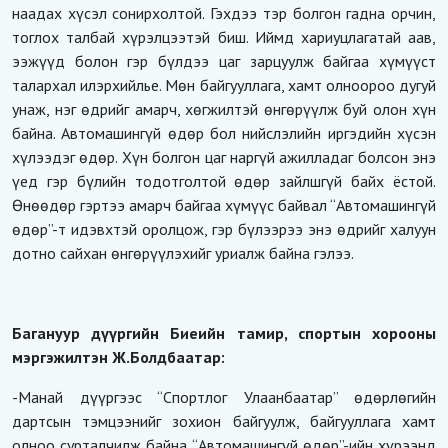
наадах хүсэл сонирхолтой. Гэхдээ тэр болгон гадна орчин,
тоглох талбай хүрэлцээтэй биш. Иймд хариуцлагатай аав,
ээжүүд болон гэр бүлдээ цаг зарцуулж байгаа хүмүүст
талархал илэрхийлье. Мөн байгууллага, хамт олноороо дугуй
унаж, нэг өдрийг амарч, хөгжилтэй өнгөрүүлж буй олон хүн
байна. Автомашингүй өдөр бол нийслэлийн иргэдийн хүсэн
хүлээдэг өдөр. Хүн болгон цаг наргүй ажилладаг болсон энэ
үед гэр бүлийн тодотголтой өдөр зайлшгүй байх ёстой.
Өнөөдөр гэртээ амарч байгаа хүмүүс байвал “Автомашингүй
өдөр”-т идэвхтэй оролцож, гэр бүлээрээ энэ өдрийг халуун
дотно сайхан өнгөрүүлэхийг уриалж байна гэлээ.
Багануур дүүргийн Биеийн тамир, cпортын хорооны
мэргэжилтэн Ж.Болдбаатар:
-Манай дүүргээс “Спортлог Улаанбаатар” өдөрлөгийн
дартсын тэмцээнийг зохион байгуулж, байгууллага хамт
олноо сурталчилж байна. “Автомашингүй өдөр”-ийн хүрээнд