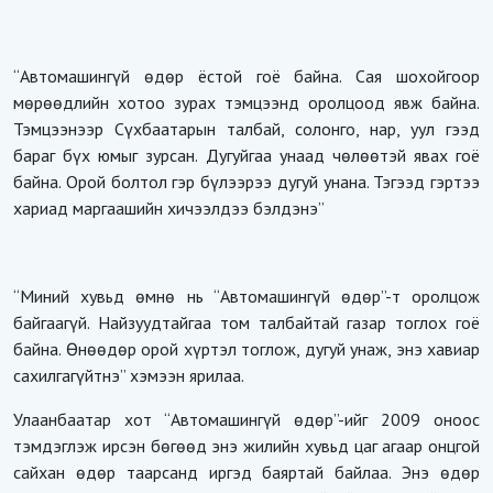
“Автомашингүй өдөр ёстой гоё байна. Сая шохойгоор
мөрөөдлийн хотоо зурах тэмцээнд оролцоод явж байна.
Тэмцээнээр Сүхбаатарын талбай, солонго, нар, уул гээд
бараг бүх юмыг зурсан. Дугуйгаа унаад чөлөөтэй явах гоё
байна. Орой болтол гэр бүлээрээ дугуй унана. Тэгээд гэртээ
хариад маргаашийн хичээлдээ бэлдэнэ”
“Миний хувьд өмнө нь “Автомашингүй өдөр”-т оролцож
байгаагүй. Найзуудтайгаа том талбайтай газар тоглох гоё
байна. Өнөөдөр орой хүртэл тоглож, дугуй унаж, энэ хавиар
сахилгагүйтнэ” хэмээн ярилаа.
Улаанбаатар хот “Автомашингүй өдөр”-ийг 2009 оноос
тэмдэглэж ирсэн бөгөөд энэ жилийн хувьд цаг агаар онцгой
сайхан өдөр таарсанд иргэд баяртай байлаа. Энэ өдөр