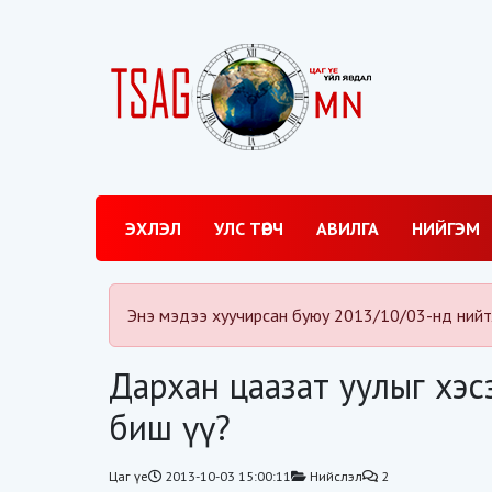
ЭХЛЭЛ
УЛС ТӨРЧ
АВИЛГА
НИЙГЭМ
Энэ мэдээ хуучирсан буюу 2013/10/03-нд нийт
Дархан цаазат уулыг хэс
биш үү?
Цаг үе
2013-10-03 15:00:11
Нийслэл
2