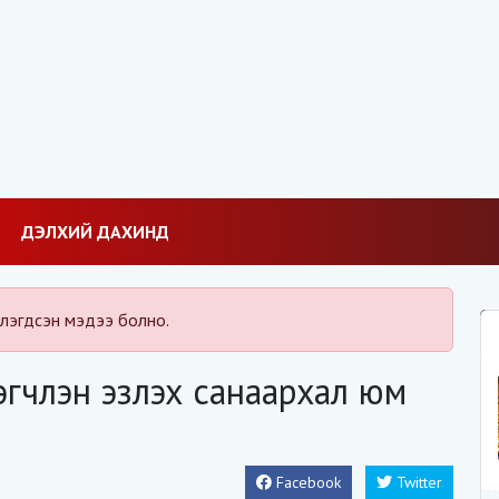
ДЭЛХИЙ ДАХИНД
лэгдсэн мэдээ болно.
эгчлэн эзлэх санаархал юм
Facebook
Twitter