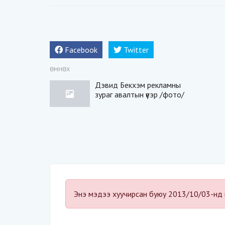
Facebook
Twitter
ӨМНӨХ
Дэвид Бекхэм рекламны
зураг авалтын үеэр /фото/
Энэ мэдээ хуучирсан буюу 2013/10/03-нд 