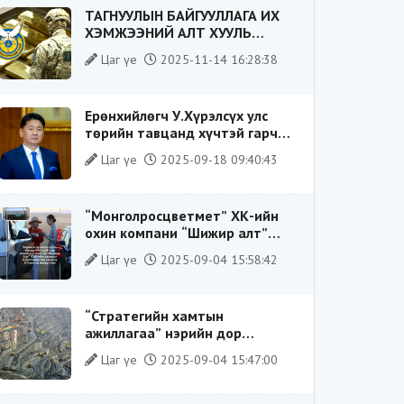
ТАГНУУЛЫН БАЙГУУЛЛАГА ИХ
ХЭМЖЭЭНИЙ АЛТ ХУУЛЬ
БУСААР ХИЛЭЭР ГАРГАХ ГЭЖ
Цаг үе
2025-11-14 16:28:38
БАЙСАН ҮЙЛДЛИЙГ ТАСЛАН
ЗОГСООЛОО
Ерөнхийлөгч У.Хүрэлсүх улс
төрийн тавцанд хүчтэй гарч
ирэхдээ өөрийгөө шударга
Цаг үе
2025-09-18 09:40:43
ёсны төлөө тэмцэгч, “хуучин
тогтолцооны хонгилыг нураагч”
гэсэн дүрээр ард түмэнд
“Монголросцветмет” ХК-ийн
таниулсан.
охин компани “Шижир алт”
ХХК-ийн Гүйцэтгэх захирлаар
Цаг үе
2025-09-04 15:58:42
ажиллаж байсан О.Баттөмөрт
холбогдох хэрэг хаашаа
замхарсан бэ?
“Стратегийн хамтын
ажиллагаа” нэрийн дор
“Чимээгүй хөрөнгө хуримтлал”
Цаг үе
2025-09-04 15:47:00