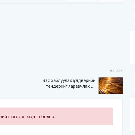
ДАРААХ
Зэс хайлуулах үйлдвэрийн
тендерийг яаравчлах нь
“Үндэсний аюулгүй
байдал“-д эрсдэлтэй юу?
нийтлэгдсэн мэдээ болно.