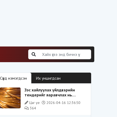
Сүүлд нэмэгдсэн
Их уншигдсан
Зэс хайлуулах үйлдвэрийн
тендерийг яаравчлах нь
“Үндэсний аюулгүй байдал“-д
Цаг үе
2026-04-16 12:36:50
эрсдэлтэй юу?
364