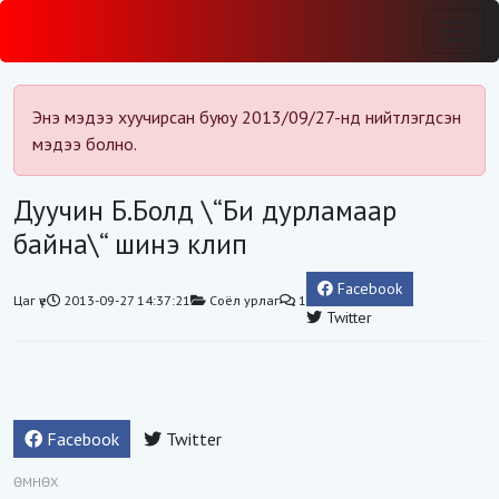
Энэ мэдээ хуучирсан буюу 2013/09/27-нд нийтлэгдсэн
мэдээ болно.
Дуучин Б.Болд \“Би дурламаар
байна\“ шинэ клип
Facebook
Цаг үе
2013-09-27 14:37:21
Соёл урлаг
1
Twitter
Facebook
Twitter
ӨМНӨХ