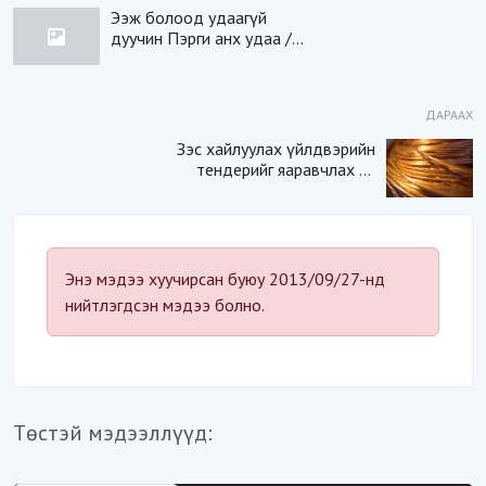
Ээж болоод удаагүй
дуучин Пэрги анх удаа /
фото/
ДАРААХ
Зэс хайлуулах үйлдвэрийн
тендерийг яаравчлах нь
“Үндэсний аюулгүй
байдал“-д эрсдэлтэй юу?
Энэ мэдээ хуучирсан буюу 2013/09/27-нд
нийтлэгдсэн мэдээ болно.
Төстэй мэдээллүүд: