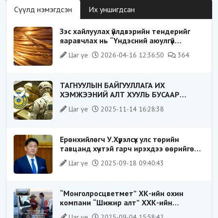
Сүүлд нэмэгдсэн
Их уншигдсан
Зэс хайлуулах үйлдвэрийн тендерийг
яаравчлах нь “Үндэсний аюулгүй
байдал“-д эрсдэлтэй юу?
Цаг үе
2026-04-16 12:36:50
364
ТАГНУУЛЫН БАЙГУУЛЛАГА ИХ
ХЭМЖЭЭНИЙ АЛТ ХУУЛЬ БУСААР
ХИЛЭЭР ГАРГАХ ГЭЖ БАЙСАН
Цаг үе
2025-11-14 16:28:38
ҮЙЛДЛИЙГ ТАСЛАН ЗОГСООЛОО
Ерөнхийлөгч У.Хүрэлсүх улс төрийн
тавцанд хүчтэй гарч ирэхдээ өөрийгөө
шударга ёсны төлөө тэмцэгч, “хуучин
Цаг үе
2025-09-18 09:40:43
тогтолцооны хонгилыг нураагч” гэсэн
дүрээр ард түмэнд таниулсан.
“Монголросцветмет” ХК-ийн охин
компани “Шижир алт” ХХК-ийн
Гүйцэтгэх захирлаар ажиллаж байсан
Цаг үе
2025-09-04 15:58:42