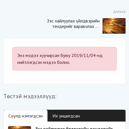
ДАРААХ
Зэс хайлуулах үйлдвэрийн
тендерийг яаравчлах нь
“Үндэсний аюулгүй
байдал“-д эрсдэлтэй юу?
Энэ мэдээ хуучирсан буюу 2019/11/04-нд
нийтлэгдсэн мэдээ болно.
Төстэй мэдээллүүд:
Сүүлд нэмэгдсэн
Их уншигдсан
Зэс хайлуулах үйлдвэрийн тендерийг