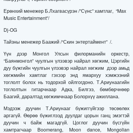
Ерөнхий менежер Б.Лхагвасүрэн /”Сүнс” хамтлаг, “Max
Music Entertainment”/
Dj-OG
Тайзны менежер Баажий /“Скин энтертаймент” /.
Үүн дээр Монгол Улсын филорманийн оркестр,
“Баянмонгол” чуулгын үлээвэр найрал хөгжим, Цэргийн
дуу бүжгийн чуулгын үлээвэр найрал хөгжим дээр амьд
хөгжмийн хамтлаг гэхээр энд ямархуу хэмжээний
тоглолт болох нь тодорхой ойлгогдоно. Т.Ариунаагийн
тоглолтын гитарчнаар Адка, Билгээ, бөмбөрчнөөр
Баагий, даралтад хөгжимчнаар Болорхүү ажиллана.
Мэдээж дуучин Т.Ариунааг бүжиггүйгээр төсөөлөх
аргагүй. Өөрөө бүжиглээд дуулдаг цорын ганц эмэгтэй
дуучин ч байж магадгүй. Цоглог дуучин бүсгүйн
хамтрагчаар Boomerang, Moon dance, Mongolian