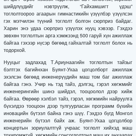
шийдлүүдийг нэвтрүүлж, “Гайхамшигт үдэш”
тоглолтоороо агаарын гимнастикийн үзүүлбэр үзүүлсэн
гэх мэтчилэн түүний тоглолт болгон сюрприз байдаг.
Харин энэ удаа сюрприз үзүүлэх нууц хэвээр. Гэхдээ
зөвхөн тоглолтын арга хэмжээнд 500 гаруй хүн ажиллаж
байгаа гэхээр нүсэр бөгөөд гайхалтай тоглолт болох нь
тодорхой.
Нууцыг задлахад Т.Ариунаагийн тоглолтын тайзыг
бэлтгэх багийнхан Буянт-Ухаа цогцолборт ажиллаж
эхэлсэн бөгөөд инженерүүдийн маш том баг ажиллаж
байгаа гэнэ. Учир нь тэд тайз, дэлгэц, гэрэл хөгжмийг
инженерингийн шинэ шийдэл, тооцоолол дээр хийж
байгаа. Өөрөөр хэлбэл тайз, гэрэл, хөгжмийн найруулга
бүхэлдээ тооцоон дээр тулгуурласан программ бүхийн
иновацийн бүтээл байна гэнэ шүү. Гэхдээ бүгд Монгол
инженерийн бүтээл байх аж. Буянт-Ухаа цогцолбор
концертын зориулалтгүй учраас тоглолт хийхэд маш
тохиромжгүй, хөгжмийн сонсогдолтонд маш их анхаарах