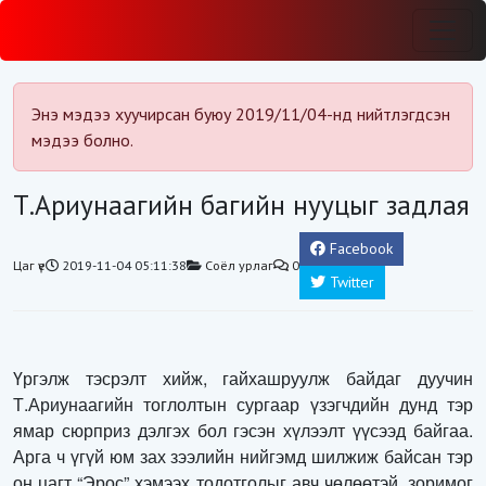
Энэ мэдээ хуучирсан буюу 2019/11/04-нд нийтлэгдсэн
мэдээ болно.
Т.Ариунаагийн багийн нууцыг задлая
Facebook
Цаг үе
2019-11-04 05:11:38
Соёл урлаг
0
Twitter
Үргэлж тэсрэлт хийж, гайхашруулж байдаг дуучин
Т.Ариунаагийн тоглолтын сургаар үзэгчдийн дунд тэр
ямар сюрприз дэлгэх бол гэсэн хүлээлт үүсээд байгаа.
Арга ч үгүй юм зах зээлийн нийгэмд шилжиж байсан тэр
он цагт “Эрос” хэмээх тодотголыг авч чөлөөтэй, зоримог