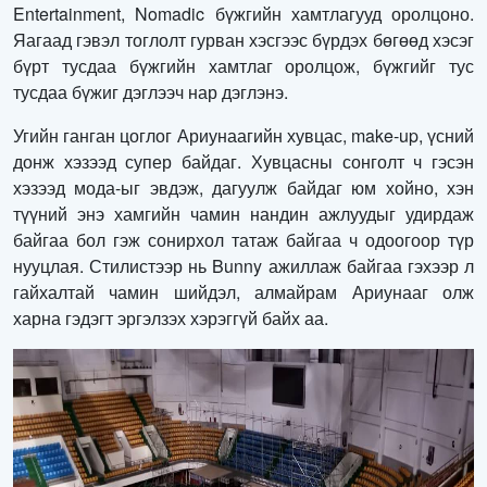
Entertainment, Nomadic бүжгийн хамтлагууд оролцоно.
Яагаад гэвэл тоглолт гурван хэсгээс бүрдэх бөгөөд хэсэг
бүрт тусдаа бүжгийн хамтлаг оролцож, бүжгийг тус
тусдаа бүжиг дэглээч нар дэглэнэ.
Угийн ганган цоглог Ариунаагийн хувцас, make-up, үсний
донж хэзээд супер байдаг. Хувцасны сонголт ч гэсэн
хэзээд мода-ыг эвдэж, дагуулж байдаг юм хойно, хэн
түүний энэ хамгийн чамин нандин ажлуудыг удирдаж
байгаа бол гэж сонирхол татаж байгаа ч одоогоор түр
нууцлая. Стилистээр нь Bunny ажиллаж байгаа гэхээр л
гайхалтай чамин шийдэл, алмайрам Ариунааг олж
харна гэдэгт эргэлзэх хэрэггүй байх аа.