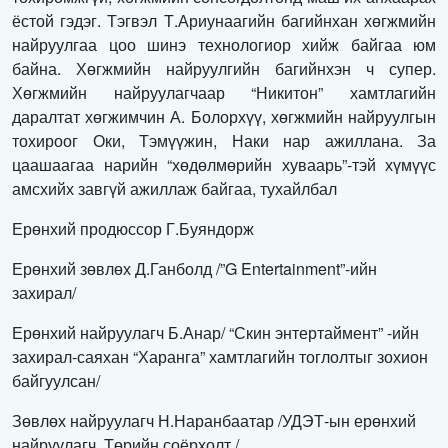
ёстой гэдэг. Тэгвэл Т.Ариунаагийн багийнхан хөгжмийн
найруулгаа цоо шинэ технологиор хийж байгаа юм
байна. Хөгжмийн найруулгийн багийнхэн ч супер.
Хөгжмийн найруулагчаар “Никитон” хамтлагийн
даралтат хөгжимчин А. Болорхүү, хөгжмийн найруулгын
тохироог Оки, Тэмүүжин, Наки нар ажиллана. За
цаашаагаа нарийн “хөдөлмөрийн хуваарь”-тэй хүмүүс
амсхийх завгүй ажиллаж байгаа, тухайлбал
Ерөнхий продюссор Г.Буяндорж
Ерөнхий зөвлөх Д.Ганболд /”G Entertainment”-ийн
захирал/
Ерөнхий найруулагч Б.Анар/ “Скин энтертаймент” -ийн
захирал-саяхан “Харанга” хамтлагийн тоглолтыг зохион
байгуулсан/
Зөвлөх найруулагч Н.Наранбаатар /УДЭТ-ын ерөнхий
найруулагч, Төрийн соёрхолт /