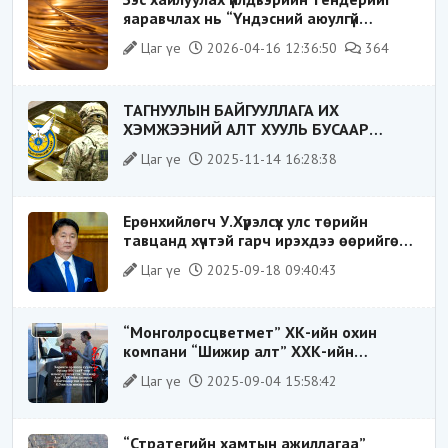
яаравчлах нь “Үндэсний аюулгүй
байдал“-д эрсдэлтэй юу?
Цаг үе
2026-04-16 12:36:50
364
ТАГНУУЛЫН БАЙГУУЛЛАГА ИХ
ХЭМЖЭЭНИЙ АЛТ ХУУЛЬ БУСААР
ХИЛЭЭР ГАРГАХ ГЭЖ БАЙСАН
Цаг үе
2025-11-14 16:28:38
ҮЙЛДЛИЙГ ТАСЛАН ЗОГСООЛОО
Ерөнхийлөгч У.Хүрэлсүх улс төрийн
тавцанд хүчтэй гарч ирэхдээ өөрийгөө
шударга ёсны төлөө тэмцэгч, “хуучин
Цаг үе
2025-09-18 09:40:43
тогтолцооны хонгилыг нураагч” гэсэн
дүрээр ард түмэнд таниулсан.
“Монголросцветмет” ХК-ийн охин
компани “Шижир алт” ХХК-ийн
Гүйцэтгэх захирлаар ажиллаж байсан
Цаг үе
2025-09-04 15:58:42
О.Баттөмөрт холбогдох хэрэг хаашаа
замхарсан бэ?
“Стратегийн хамтын ажиллагаа”