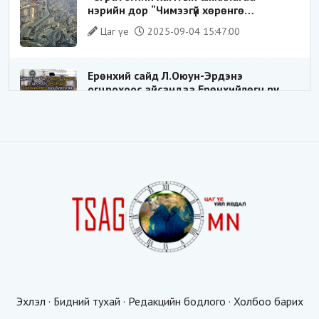
нэрийн дор “Чимээгүй хөрөнгө
хуримтлал”
Цаг үе
2025-09-04 15:47:00
Ерөнхий сайд Л.Оюун-Эрдэнэ
огцрохоос айсандаа Ерөнхийлөгч рүү
буруугаа чиглүүлж эхлэв үү
Цаг үе
2025-05-27 20:57:41
1
ШИЛДЭГ ҮНДЭСНИЙ ЗОХИЦУУЛАГЧ
Цаг үе
2025-05-18 16:19:30
Видёо: ХУУЛЬ ЗӨРЧИН СОНГОГДСОН
ХУУЛЬ ТОГТООГЧ
Цаг үе
2025-04-21 20:23:53
1
Эхлэл
·
Бидний тухай
·
Редакцийн бодлого
·
Холбоо барих
Таван мянгын будаатай хуургаар