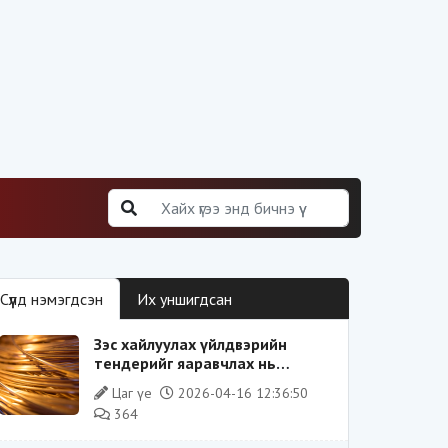
Сүүлд нэмэгдсэн
Их уншигдсан
Зэс хайлуулах үйлдвэрийн
тендерийг яаравчлах нь
“Үндэсний аюулгүй байдал“-д
Цаг үе
2026-04-16 12:36:50
эрсдэлтэй юу?
364