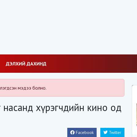
ДЭЛХИЙ ДАХИНД
лэгдсэн мэдээ болно.
 насанд хүрэгчдийн кино од
Facebook
Twitter