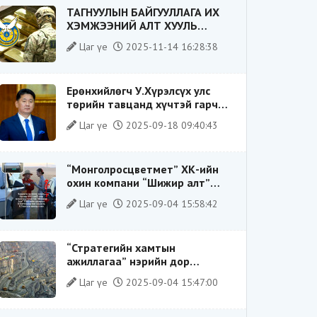
ТАГНУУЛЫН БАЙГУУЛЛАГА ИХ
ХЭМЖЭЭНИЙ АЛТ ХУУЛЬ
БУСААР ХИЛЭЭР ГАРГАХ ГЭЖ
Цаг үе
2025-11-14 16:28:38
БАЙСАН ҮЙЛДЛИЙГ ТАСЛАН
ЗОГСООЛОО
Ерөнхийлөгч У.Хүрэлсүх улс
төрийн тавцанд хүчтэй гарч
ирэхдээ өөрийгөө шударга
Цаг үе
2025-09-18 09:40:43
ёсны төлөө тэмцэгч, “хуучин
тогтолцооны хонгилыг нураагч”
гэсэн дүрээр ард түмэнд
“Монголросцветмет” ХК-ийн
таниулсан.
охин компани “Шижир алт”
ХХК-ийн Гүйцэтгэх захирлаар
Цаг үе
2025-09-04 15:58:42
ажиллаж байсан О.Баттөмөрт
холбогдох хэрэг хаашаа
замхарсан бэ?
“Стратегийн хамтын
ажиллагаа” нэрийн дор
“Чимээгүй хөрөнгө хуримтлал”
Цаг үе
2025-09-04 15:47:00