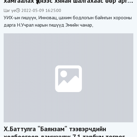
хамгаалах үүднээс хянан шалгахаас өөр арга
байхгүй
Цаг үе
2022-05-09 16:25:00
УИХ-ын гишүүн, Инновац, цахим бодлогын байнгын хорооны
дарга Н.Учрал нарын гишүүд Эмийн чанар,
Х.Баттулга “Баянзам“ тээвэрчдийн
холбоогоор дамжуулж 7.1 тэрбум төгрөг