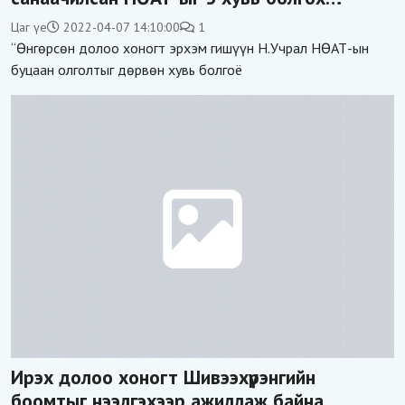
хуулийн төслийг батлуулахын төлөө хамт
Цаг үе
2022-04-07 14:10:00
1
зүтгэе!
“Өнгөрсөн долоо хоногт эрхэм гишүүн Н.Учрал НӨАТ-ын
буцаан олголтыг дөрвөн хувь болгоё
Ирэх долоо хоногт Шивээхүрэнгийн
боомтыг нээлгэхээр ажиллаж байна