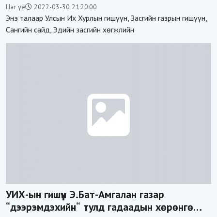
2021 оны гүйцэтгэлийн дундаж үнэлгээ 79.3
Цаг үе
2022-03-30 21:20:00
хувийн биелэлттэй гарсан гэв
Энэ талаар Улсын Их Хурлын гишүүн, Засгийн газрын гишүүн,
Сангийн сайд, Эдийн засгийн хөгжлийн
УИХ-ын гишүүн Э.Бат-Амгалан газар
“дээрэмдэхийн“ тулд гадаадын хөрөнгө