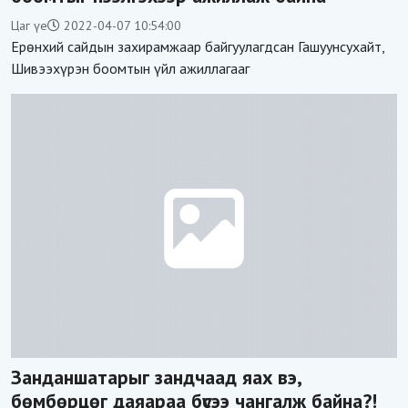
Цаг үе
2022-04-07 10:54:00
Ерөнхий сайдын захирамжаар байгуулагдсан Гашуунсухайт,
Шивээхүрэн боомтын үйл ажиллагааг
Занданшатарыг зандчаад яах вэ,
бөмбөрцөг даяараа бүсээ чангалж байна?!