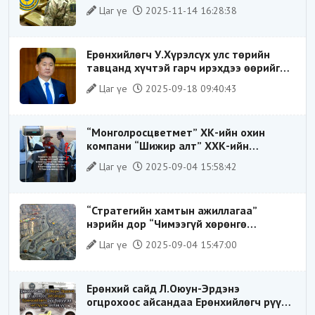
ХИЛЭЭР ГАРГАХ ГЭЖ БАЙСАН
Цаг үе
2025-11-14 16:28:38
ҮЙЛДЛИЙГ ТАСЛАН ЗОГСООЛОО
Ерөнхийлөгч У.Хүрэлсүх улс төрийн
тавцанд хүчтэй гарч ирэхдээ өөрийгөө
шударга ёсны төлөө тэмцэгч, “хуучин
Цаг үе
2025-09-18 09:40:43
тогтолцооны хонгилыг нураагч” гэсэн
дүрээр ард түмэнд таниулсан.
“Монголросцветмет” ХК-ийн охин
компани “Шижир алт” ХХК-ийн
Гүйцэтгэх захирлаар ажиллаж байсан
Цаг үе
2025-09-04 15:58:42
О.Баттөмөрт холбогдох хэрэг хаашаа
замхарсан бэ?
“Стратегийн хамтын ажиллагаа”
нэрийн дор “Чимээгүй хөрөнгө
хуримтлал”
Цаг үе
2025-09-04 15:47:00
Ерөнхий сайд Л.Оюун-Эрдэнэ
огцрохоос айсандаа Ерөнхийлөгч рүү
буруугаа чиглүүлж эхлэв үү