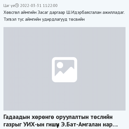
ХРОП худалдан авахад ҮРЖЭЭ!!
Цаг үе
2022-03-31 11:22:00
Хөвсгөл аймгийн Засаг даргаар Ш.Идэрбаясгалан ажилладаг.
Тэгвэл тус аймгийн удирдлагууд төсвийн
Гадаадын хөрөнгө оруулалтын төслийн
газрыг УИХ-ын гишүүн Э.Бат-Амгалан нар