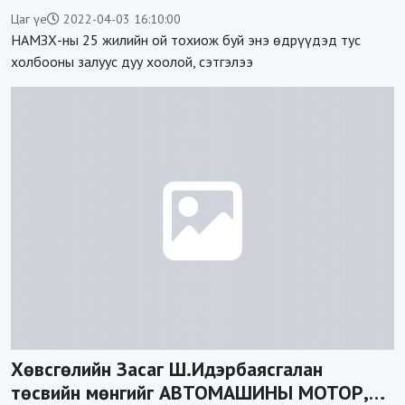
тохижуулж талархал илэрхийлжээ
Цаг үе
2022-04-03 16:10:00
НАМЗХ-ны 25 жилийн ой тохиож буй энэ өдрүүдэд тус
холбооны залуус дуу хоолой, сэтгэлээ
Хөвсгөлийн Засаг Ш.Идэрбаясгалан
төсвийн мөнгийг АВТОМАШИНЫ МОТОР,