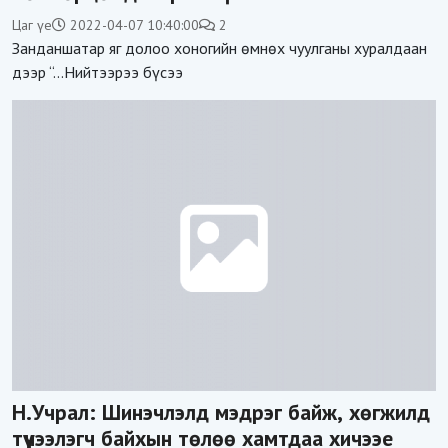
Цаг үе
2022-04-07 10:40:00
2
Занданшатар яг долоо хоногийн өмнөх чуулганы хуралдаан
дээр “...Нийтээрээ бүсээ
Н.Учрал: Шинэчлэлд мэдрэг байж, хөгжилд
түүчээлэгч байхын төлөө хамтдаа хичээе