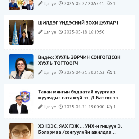
Цаг үе
2025-05-27 20:57:41
1
ШИЛДЭГ ҮНДЭСНИЙ ЗОХИЦУУЛАГЧ
Цаг үе
2025-05-18 16:19:30
Видёо: ХУУЛЬ ЗӨРЧИН СОНГОГДСОН
ХУУЛЬ ТОГТООГЧ
Цаг үе
2025-04-21 20:23:53
1
Таван мянгын будаатай хуургаар
жуулчдыг татахгүй ээ, Д.Батсүх ээ
Цаг үе
2025-04-21 19:00:00
1
ХЭНЭЭС, ЯАХ ГЭЖ ... УИХ-н гишүүн Э.
Болормаа /сонгуулийн ажилдаа
гадаадын компаниас хандив авсан уу/