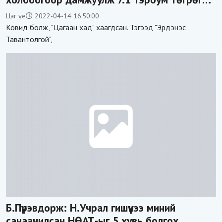
завшсан уу
Цаг үе
2022-04-14 16:50:00
Ковид болж, "Цагаан хад" хаагдсан. Тэгээд "Эрдэнэс
Тавантолгой",
Б.Пүрэвдорж: Н.Учрал гишүүнээ миний
санаачилсан НӨАТ-ыг 5 хувь болгох