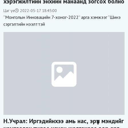
хэрэгжилтийн энхийн манаанд зогсох болно
Цаг үе
2022-05-17 18:45:00
“Монголын Инновацийн 7-хоног-2022” арга хэмжээг “Шинэ
сэргэлтийн нээлттэй
Н.Учрал: Иргэдийнхээ амь нас, эрүүл мэндийг