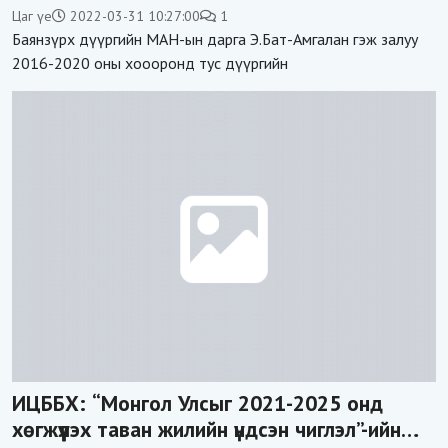
дээрэмдэх үү?!
Цаг үе
2022-03-31 10:27:00
1
Баянзүрх дүүргийн МАН-ын дарга Э.Бат-Амгалан гэж залуу
2016-2020 оны хоооронд тус дүүргийн
ИЦББХ: “Монгол Улсыг 2021-2025 онд
хөгжүүлэх таван жилийн үндсэн чиглэл”-ийн