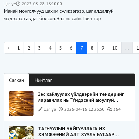
оруулалтад халдав уу?!
Цаг үе
2022-03-28 15:10:00
Манай монголчууд цахим сүлжээгээр, цаг алдалгүй
мэдээлэл авдаг болсон. Энэ нь сайн. Гэвч тэр
‹
1
2
3
4
5
6
7
8
9
10
...
Саяхан
Нийтлэг
Зэс хайлуулах үйлдвэрийн тендерийг
яаравчлах нь “Үндэсний аюулгүй
байдал“-д эрсдэлтэй юу?
Цаг үе
2026-04-16 12:36:50
364
ТАГНУУЛЫН БАЙГУУЛЛАГА ИХ
ХЭМЖЭЭНИЙ АЛТ ХУУЛЬ БУСААР