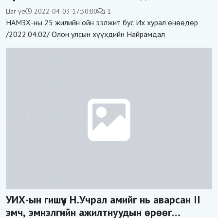
Цаг үе
2022-04-03 17:30:00
1
НАМЗХ-ны 25 жилийн ойн ээлжит бус Их хурал өнөөдөр
/2022.04.02/ Олон улсын хүүхдийн Найрамдал
УИХ-ын гишүүн Н.Учрал амийг нь аварсан II
эмч, эмнэлгийн ажилтнуудын өрөөг