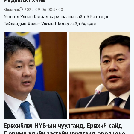
Shuurhai
2022-09-06 08:35:00
Монгол Улсын Гадаад харилцааны сайд Б.Батцэцэг,
Тайландын Хаант Улсын Шадар сайд бөгөөд
Ерөнхийлөгч НҮБ-ын чуулганд, Ерөнхий сайд
Дорнын эдийн засгийн чуулганд оролцоно