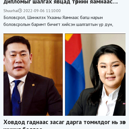
дипломыг шалгах явцад төрийн яамнаас
бичиг баримт, компьютерын хард
Shuurhai
2022-09-06 11:10:00
алдагдсан
Боловсрол, Шинжлэх Ухааны Яамнаас багш нарын
боловсролын баримт бичигт хийсэн шалгалтын үр дүн,
Ховдод гаднаас засаг дарга томилдог нь зөв