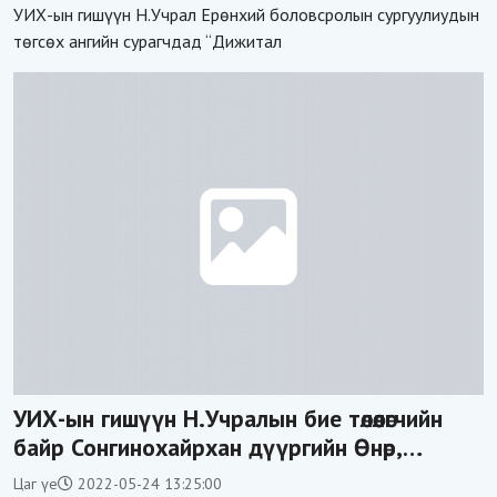
УИХ-ын гишүүн Н.Учрал Ерөнхий боловсролын сургуулиудын
төгсөх ангийн сурагчдад “Дижитал
УИХ-ын гишүүн Н.Учралын бие төлөөлөгчийн
байр Сонгинохайрхан дүүргийн Өнөр,
Баянхошуу бүсэд ажиллаж эхэллээ
Цаг үе
2022-05-24 13:25:00