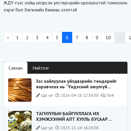
ЖДҮ-гээс хойш илэрсэн улстөрчдийн оролцоотой томоохон
хэрэг бол Хөгжлийн банкны зээлтэй
‹
1
2
3
4
5
6
7
8
9
10
...
Саяхан
Нийтлэг
Зэс хайлуулах үйлдвэрийн тендерийг
яаравчлах нь “Үндэсний аюулгүй
байдал“-д эрсдэлтэй юу?
Цаг үе
2026-04-16 12:36:50
364
ТАГНУУЛЫН БАЙГУУЛЛАГА ИХ
ХЭМЖЭЭНИЙ АЛТ ХУУЛЬ БУСААР
ХИЛЭЭР ГАРГАХ ГЭЖ БАЙСАН
Цаг үе
2025-11-14 16:28:38
ҮЙЛДЛИЙГ ТАСЛАН ЗОГСООЛОО