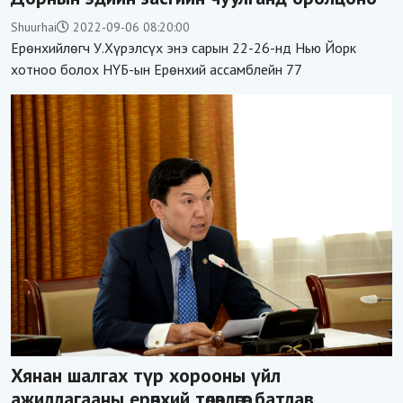
Shuurhai
2022-09-06 08:20:00
Ерөнхийлөгч У.Хүрэлсүх энэ сарын 22-26-нд Нью Йорк
хотноо болох НҮБ-ын Ерөнхий ассамблейн 77
Хянан шалгах түр хорооны үйл
ажиллагааны ерөнхий төлөвлөгөөг батлав