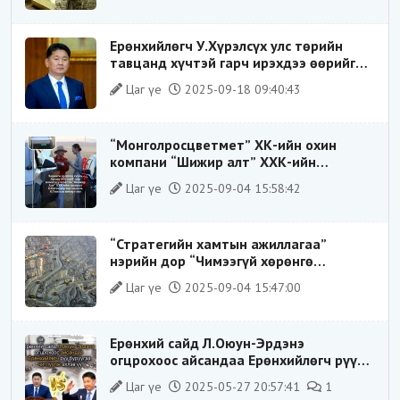
Ерөнхийлөгч У.Хүрэлсүх улс төрийн
тавцанд хүчтэй гарч ирэхдээ өөрийгөө
шударга ёсны төлөө тэмцэгч, “хуучин
Цаг үе
2025-09-18 09:40:43
тогтолцооны хонгилыг нураагч” гэсэн
дүрээр ард түмэнд таниулсан.
“Монголросцветмет” ХК-ийн охин
компани “Шижир алт” ХХК-ийн
Гүйцэтгэх захирлаар ажиллаж байсан
Цаг үе
2025-09-04 15:58:42
О.Баттөмөрт холбогдох хэрэг хаашаа
замхарсан бэ?
“Стратегийн хамтын ажиллагаа”
нэрийн дор “Чимээгүй хөрөнгө
хуримтлал”
Цаг үе
2025-09-04 15:47:00
Ерөнхий сайд Л.Оюун-Эрдэнэ
огцрохоос айсандаа Ерөнхийлөгч рүү
буруугаа чиглүүлж эхлэв үү
Цаг үе
2025-05-27 20:57:41
1