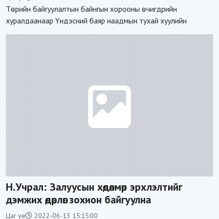
Төрийн байгуулалтын байнгын хорооны өчигдрийн
хуралдаанаар Үндэсний баяр наадмын тухай хуулийн
Н.Учрал: Залуусын хөдөлмөр эрхлэлтийг
дэмжих өдөрлөг зохион байгуулна
Цаг үе
2022-06-13 15:15:00