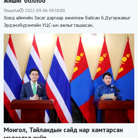
жишиг боллоо
Shuurhai
2022-09-06 09:50:00
Ховд аймгийн Засаг даргаар ажиллаж байсан Б.Дүгэржавыг
Эрдэнэбүрэнгийн УЦС-ын ажлыг гацаасан,
Монгол, Тайландын сайд нар хамтарсан
мэдээлэл хийв