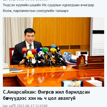
Үндсэн хуулийн цэцийн Их суудлын хуралдаан өчигдөр
болж, парламентын сонгуулийн талаарх
С.Амарсайхан: Өнгөрсөн жил барилдсан
бөхчүүдээс хэн нь ч цол авахгүй
Цаг үе
2022-06-17 11:15:00