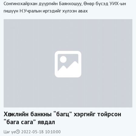
Сонгинохайрхан дүүргийн Баянхошуу, Өнөр бүсэд УИХ-ын
гишүүн Н.Учралын иргэдийг хүлээн авах
Хөгжлийн банкны “багц” хэргийг тойрсон
“бага сага” явдал
Цаг үе
2022-05-18 10:10:00