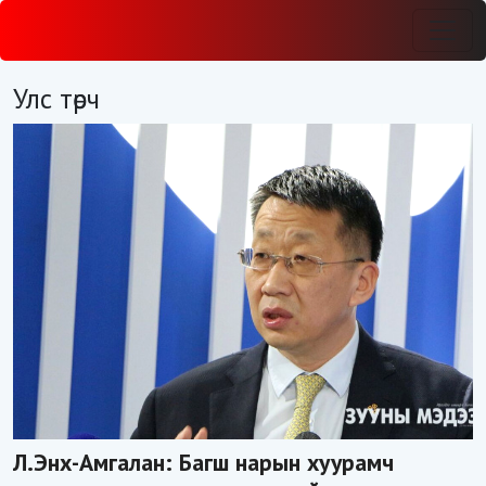
Улс төрч
Л.Энх-Амгалан: Багш нарын хуурамч