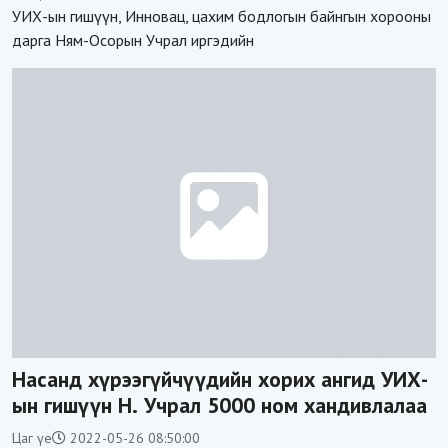
УИХ-ын гишүүн, Инновац, цахим бодлогын байнгын хорооны
дарга Ням-Осорын Учрал иргэдийн
Насанд хүрээгүйчүүдийн хорих ангид УИХ-
ын гишүүн Н. Учрал 5000 ном хандивлалаа
Цаг үе
2022-05-26 08:50:00