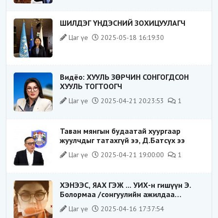
ШИЛДЭГ ҮНДЭСНИЙ ЗОХИЦУУЛАГЧ
Цаг үе
2025-05-18 16:19:30
Видёо: ХУУЛЬ ЗӨРЧИН СОНГОГДСОН
ХУУЛЬ ТОГТООГЧ
Цаг үе
2025-04-21 20:23:53
1
Таван мянгын будаатай хуургаар
жуулчдыг татахгүй ээ, Д.Батсүх ээ
Цаг үе
2025-04-21 19:00:00
1
ХЭНЭЭС, ЯАХ ГЭЖ ... УИХ-н гишүүн Э.
Болормаа /сонгуулийн ажилдаа
гадаадын компаниас хандив авсан уу/
Цаг үе
2025-04-16 17:37:54