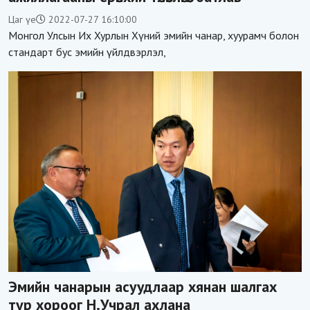
Цаг үе
2022-07-27 16:10:00
Монгол Улсын Их Хурлын Хүний эмийн чанар, хуурамч болон
стандарт бус эмийн үйлдвэрлэл,
Эмийн чанарын асуудлаар хянан шалгах
түр хороог Н.Учрал ахлана