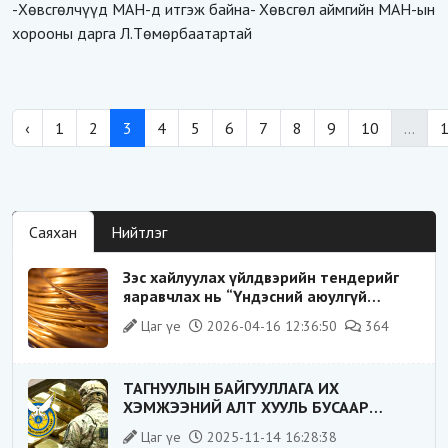
-Хөвсгөлчүүд МАН-д итгэж байна- Хөвсгөл аймгийн МАН-ын
хорооны дарга Л.Төмөрбаатартай
‹
1
2
3
4
5
6
7
8
9
10
...
Саяхан
Нийтлэг
Зэс хайлуулах үйлдвэрийн тендерийг
яаравчлах нь “Үндэсний аюулгүй
байдал“-д эрсдэлтэй юу?
Цаг үе
2026-04-16 12:36:50
364
ТАГНУУЛЫН БАЙГУУЛЛАГА ИХ
ХЭМЖЭЭНИЙ АЛТ ХУУЛЬ БУСААР
ХИЛЭЭР ГАРГАХ ГЭЖ БАЙСАН
Цаг үе
2025-11-14 16:28:38
ҮЙЛДЛИЙГ ТАСЛАН ЗОГСООЛОО