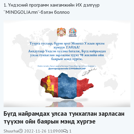
1. Үндэсний программ хангамжийн ИХ дэлгүүр
“MINDGOLIA.mn”-бэлэн боллоо
Бүгд найрамдах улсаа тунхаглан зарласан
түүхэн ойн баярын мэнд хүргэе
Shuurhai
2022-11-26 11:09:00
1