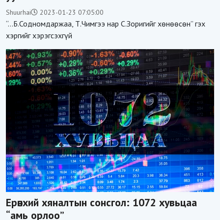
Shuurhai
2023-01-23 07:05:00
“...Б.Содномдаржаа, Т.Чимгээ нар С.Зоригийг хөнөөсөн” гэх
хэргийг хэрэгсэхгүй
Ерөнхий хяналтын сонсгол: 1072 хувьцаа
“амь орлоо”