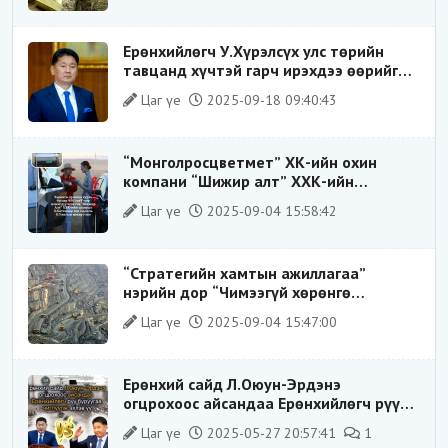
Ерөнхийлөгч У.Хүрэлсүх улс төрийн
тавцанд хүчтэй гарч ирэхдээ өөрийгөө
шударга ёсны төлөө тэмцэгч, “хуучин
Цаг үе
2025-09-18 09:40:43
тогтолцооны хонгилыг нураагч” гэсэн
дүрээр ард түмэнд таниулсан.
“Монголросцветмет” ХК-ийн охин
компани “Шижир алт” ХХК-ийн
Гүйцэтгэх захирлаар ажиллаж байсан
Цаг үе
2025-09-04 15:58:42
О.Баттөмөрт холбогдох хэрэг хаашаа
замхарсан бэ?
“Стратегийн хамтын ажиллагаа”
нэрийн дор “Чимээгүй хөрөнгө
хуримтлал”
Цаг үе
2025-09-04 15:47:00
Ерөнхий сайд Л.Оюун-Эрдэнэ
огцрохоос айсандаа Ерөнхийлөгч рүү
буруугаа чиглүүлж эхлэв үү
Цаг үе
2025-05-27 20:57:41
1