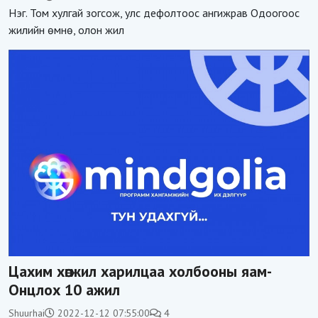
Нэг. Том хулгай зогсож, улс дефолтоос ангижрав Одоогоос
жилийн өмнө, олон жил
Цахим хөгжил харилцаа холбооны яам-
Онцлох 10 ажил
Shuurhai
2022-12-12 07:55:00
4