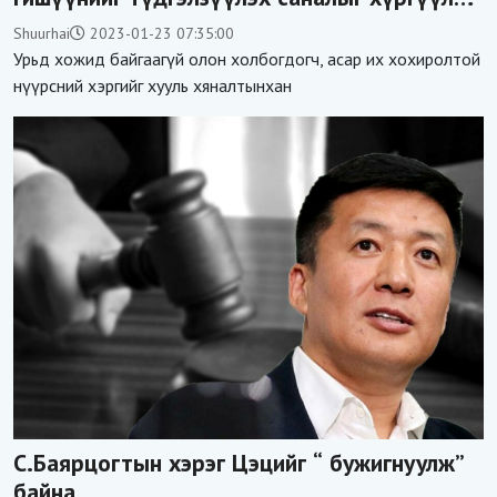
бололтой
Shuurhai
2023-01-23 07:35:00
Урьд хожид байгаагүй олон холбогдогч, асар их хохиролтой
нүүрсний хэргийг хууль хяналтынхан
С.Баярцогтын хэрэг Цэцийг “ бужигнуулж”
байна