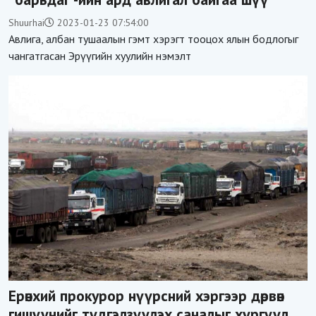
Shuurhai
2023-01-23 07:54:00
Авлига, албан тушаалын гэмт хэрэгт тооцох ялын бодлогыг
чангатгасан Эрүүгийн хуулийн нэмэлт
Ерөнхий прокурор нүүрсний хэргээр дөрвөн
гишүүнийг түдгэлзүүлэх саналыг хүргүүлэх