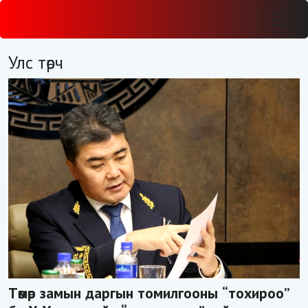
Улс төрч
Төмөр замын даргын томилгооны “тохироо”