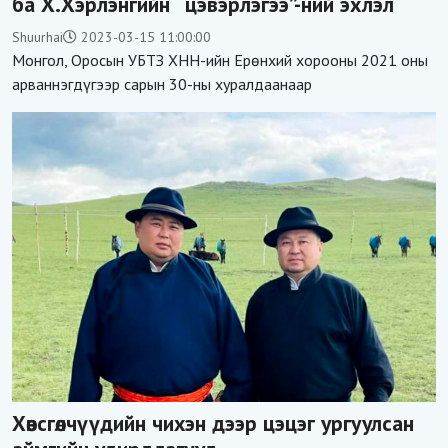
ба Х.Хэрлэнгийн “цэвэрлэгээ”-ний эхлэл
Shuurhai
2023-03-15 11:00:00
Монгол, Оросын УБТЗ ХНН-ийн Ерөнхий хорооны 2021 оны
арваннэгдүгээр сарын 30-ны хуралдаанаар
Хөвсгөлчүүдийн чихэн дээр цэцэг ургуулсан