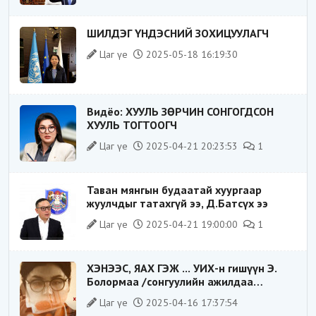
ШИЛДЭГ ҮНДЭСНИЙ ЗОХИЦУУЛАГЧ
Цаг үе
2025-05-18 16:19:30
Видёо: ХУУЛЬ ЗӨРЧИН СОНГОГДСОН
ХУУЛЬ ТОГТООГЧ
Цаг үе
2025-04-21 20:23:53
1
Таван мянгын будаатай хуургаар
жуулчдыг татахгүй ээ, Д.Батсүх ээ
Цаг үе
2025-04-21 19:00:00
1
ХЭНЭЭС, ЯАХ ГЭЖ ... УИХ-н гишүүн Э.
Болормаа /сонгуулийн ажилдаа
гадаадын компаниас хандив авсан уу/
Цаг үе
2025-04-16 17:37:54