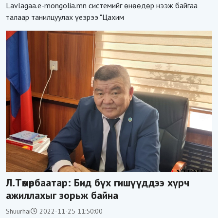
Lavlagaa.e-mongolia.mn системийг өнөөдөр нээж байгаа
талаар танилцуулах үеэрээ "Цахим
Л.Төмөрбаатар: Бид бүх гишүүддээ хүрч
ажиллахыг зорьж байна
Shuurhai
2022-11-25 11:50:00