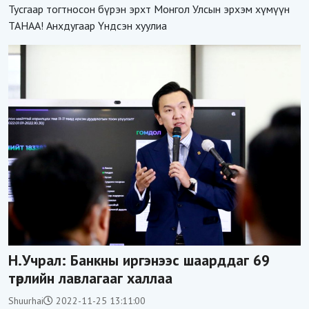
Тусгаар тогтносон бүрэн эрхт Монгол Улсын эрхэм хүмүүн
ТАНАА! Анхдугаар Үндсэн хуулиа
Н.Учрал: Банкны иргэнээс шаарддаг 69
төрлийн лавлагааг халлаа
Shuurhai
2022-11-25 13:11:00