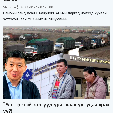
Shuurhai
2023-01-23 07:25:00
Сангийн сайд асан С.Баярцогт АН-ын даргад нэлээд хүчтэй
зүтгэсэн. Гэвч ҮБХ-ных нь гишүүдийн
“Улс төр”-тэй хэргүүд урагшлах уу, удаашрах
уу?!