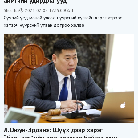
аймгийн удирдлагууд
Shuurhai
2023-02-08 17:39:00
1
Сүүлий үед манай улсад нүүрсний хулгайн хэрэг хэрээс
хэтэрч нүүрсний утаан дотроо хөлөө
Л.Оюун-Эрдэнэ: Шүүх дээр хэрэг
“барьдаг”-ийн ард авлигал байгаа шүү