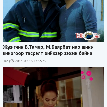
Жүжигчин Б.Тамир, М.Баярбат нар шинэ
киногоор тэсрэлт хийхээр зэхэж байна
Цаг үе
2013-09-18 13:35:25