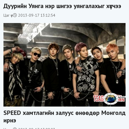
Дуурийн Уянга нэр шигээ уянгалахыг хүсчээ
Цаг үе
2013-09-17 13:12:54
SPEED хамтлагийн залуус өнөөдөр Монголд
ирнэ