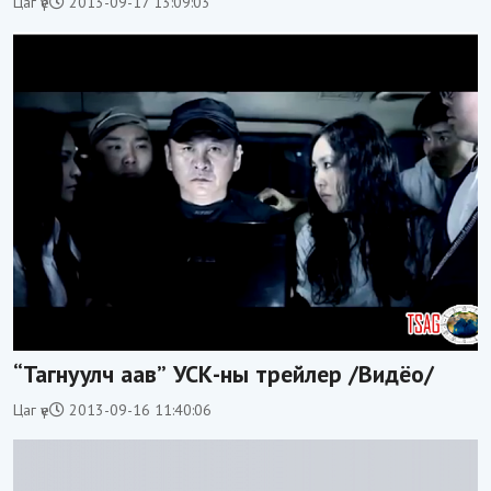
Цаг үе
2013-09-17 13:09:03
“Тагнуулч аав” УСК-ны трейлер /Видёо/
Цаг үе
2013-09-16 11:40:06