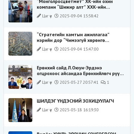
“Монголросцветмет” ХК-ийн охин
компани “Шижир алт” ХХК-ийн
Гүйцэтгэх захирлаар ажиллаж байсан
Цаг үе
2025-09-04 15:58:42
О.Баттөмөрт холбогдох хэрэг хаашаа
замхарсан бэ?
“Стратегийн хамтын ажиллагаа”
нэрийн дор “Чимээгүй хөрөнгө
хуримтлал”
Цаг үе
2025-09-04 15:47:00
Ерөнхий сайд Л.Оюун-Эрдэнэ
огцрохоос айсандаа Ерөнхийлөгч рүү
буруугаа чиглүүлж эхлэв үү
Цаг үе
2025-05-27 20:57:41
1
ШИЛДЭГ ҮНДЭСНИЙ ЗОХИЦУУЛАГЧ
Цаг үе
2025-05-18 16:19:30
Видёо: ХУУЛЬ ЗӨРЧИН СОНГОГДСОН