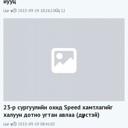
нууц
Цаг үе
2013-09-19 10:26:25
12
23-р сургуулийн охид Speed хамтлагийг
халуун дотно угтан авлаа (дүрстэй)
Цаг үе
2013-09-19 08:41:02