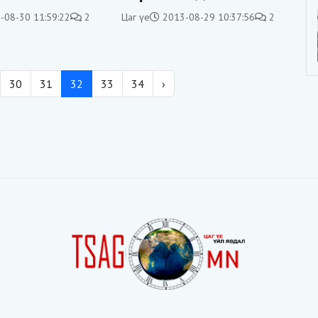
огцом буурч байна
-08-30 11:59:22
2
Цаг үе
2013-08-29 10:37:56
2
30
31
32
33
34
›