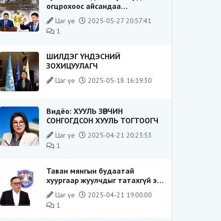
огцрохоос айсандаа
Ерөнхийлөгч рүү буруугаа
Цаг үе
2025-05-27 20:57:41
чиглүүлж эхлэв үү
1
ШИЛДЭГ ҮНДЭСНИЙ
ЗОХИЦУУЛАГЧ
Цаг үе
2025-05-18 16:19:30
Видёо: ХУУЛЬ ЗӨРЧИН
СОНГОГДСОН ХУУЛЬ ТОГТООГЧ
Цаг үе
2025-04-21 20:23:53
1
Таван мянгын будаатай
хуургаар жуулчдыг татахгүй ээ,
Д.Батсүх ээ
Цаг үе
2025-04-21 19:00:00
1