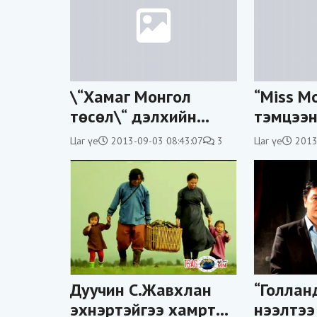
\“Хамаг Монгол
“Miss M
төсөл\“ дэлхийн
тэмцээн 
Монголчуудаар
Show\“-
Цаг үе
2013-09-03 08:43:07
3
Цаг үе
2013
аялаж байна (фото)
үргэлжи
Дуучин С.Жавхлан
“Голлан
эхнэртэйгээ хамртан
нээлтээ