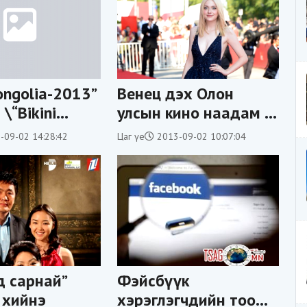
ongolia-2013”
Венец дэх Олон
\“Bikini
улсын кино наадам /
гаар
фото/
-09-02 14:28:42
Цаг үе
2013-09-02 10:07:04
лнэ
д сарнай”
Фэйсбүүк
 хийнэ
хэрэглэгчдийн тоо