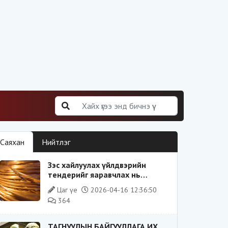
Саяхан
Нийтлэг
Зэс хайлуулах үйлдвэрийн
тендерийг яаравчлах нь
“Үндэсний аюулгүй байдал“-д
Цаг үе
2026-04-16 12:36:50
эрсдэлтэй юу?
364
ТАГНУУЛЫН БАЙГУУЛЛАГА ИХ