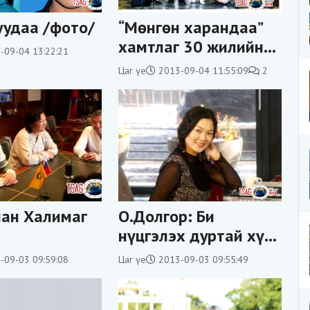
уудаа /фото/
“Мөнгөн харандаа”
хамтлаг 30 жилийн
-09-04 13:22:21
ойн тоглолтоо хийнэ
Цаг үе
2013-09-04 11:55:09
2
ан Халимаг
О.Долгор: Би
нүцгэлэх дуртай хүн
лөгчтэй
биш
-09-03 09:59:08
Цаг үе
2013-09-03 09:55:49