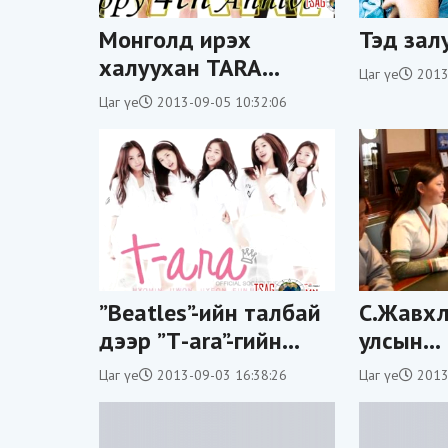
Монголд ирэх
Тэд зал
халуухан TARA
Цаг үе
2013
(фото)
Цаг үе
2013-09-05 10:32:06
”Beatles”-ийн талбай
С.Жавхл
дээр ”Т-ara”-гийн
улсын
фэнүүд цуглана
ерөнхий
Цаг үе
2013-09-03 16:38:26
Цаг үе
2013
уулзжээ