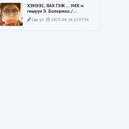
ХЭНЭЭС, ЯАХ ГЭЖ ... УИХ-н
гишүүн Э. Болормаа /
сонгуулийн ажилдаа гадаадын
Цаг үе
2025-04-16 17:37:54
компаниас хандив авсан уу/