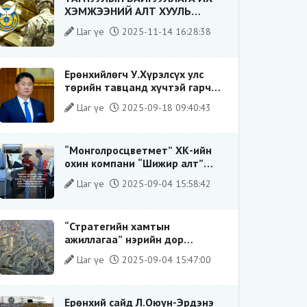
ХЭМЖЭЭНИЙ АЛТ ХУУЛЬ
БУСААР ХИЛЭЭР ГАРГАХ ГЭЖ
Цаг үе
2025-11-14 16:28:38
БАЙСАН ҮЙЛДЛИЙГ ТАСЛАН
ЗОГСООЛОО
Ерөнхийлөгч У.Хүрэлсүх улс
төрийн тавцанд хүчтэй гарч
ирэхдээ өөрийгөө шударга
Цаг үе
2025-09-18 09:40:43
ёсны төлөө тэмцэгч, “хуучин
тогтолцооны хонгилыг нураагч”
гэсэн дүрээр ард түмэнд
“Монголросцветмет” ХК-ийн
таниулсан.
охин компани “Шижир алт”
ХХК-ийн Гүйцэтгэх захирлаар
Цаг үе
2025-09-04 15:58:42
ажиллаж байсан О.Баттөмөрт
холбогдох хэрэг хаашаа
замхарсан бэ?
“Стратегийн хамтын
ажиллагаа” нэрийн дор
“Чимээгүй хөрөнгө хуримтлал”
Цаг үе
2025-09-04 15:47:00
Ерөнхий сайд Л.Оюун-Эрдэнэ