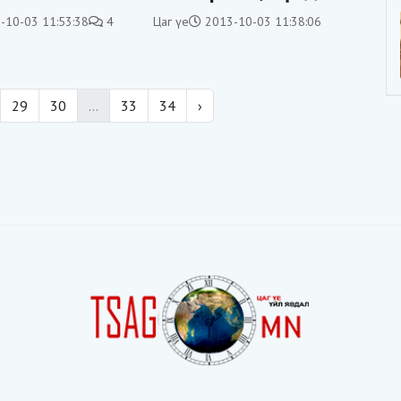
 нээлтээ
дуу\“ тун удахгүй
-10-03 11:53:38
4
Цаг үе
2013-10-03 11:38:06
эгшиглэнэ
29
30
...
33
34
›