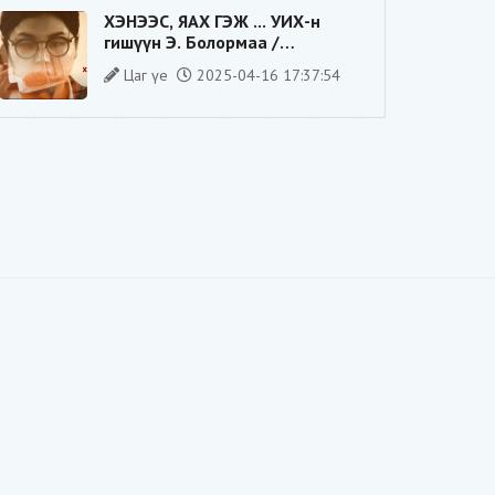
ХЭНЭЭС, ЯАХ ГЭЖ ... УИХ-н
гишүүн Э. Болормаа /
сонгуулийн ажилдаа гадаадын
Цаг үе
2025-04-16 17:37:54
компаниас хандив авсан уу/