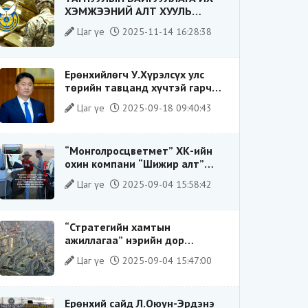
ХЭМЖЭЭНИЙ АЛТ ХУУЛЬ
БУСААР ХИЛЭЭР ГАРГАХ ГЭЖ
Цаг үе
2025-11-14 16:28:38
БАЙСАН ҮЙЛДЛИЙГ ТАСЛАН
ЗОГСООЛОО
Ерөнхийлөгч У.Хүрэлсүх улс
төрийн тавцанд хүчтэй гарч
ирэхдээ өөрийгөө шударга
Цаг үе
2025-09-18 09:40:43
ёсны төлөө тэмцэгч, “хуучин
тогтолцооны хонгилыг нураагч”
гэсэн дүрээр ард түмэнд
“Монголросцветмет” ХК-ийн
таниулсан.
охин компани “Шижир алт”
ХХК-ийн Гүйцэтгэх захирлаар
Цаг үе
2025-09-04 15:58:42
ажиллаж байсан О.Баттөмөрт
холбогдох хэрэг хаашаа
замхарсан бэ?
“Стратегийн хамтын
ажиллагаа” нэрийн дор
“Чимээгүй хөрөнгө хуримтлал”
Цаг үе
2025-09-04 15:47:00
Ерөнхий сайд Л.Оюун-Эрдэнэ