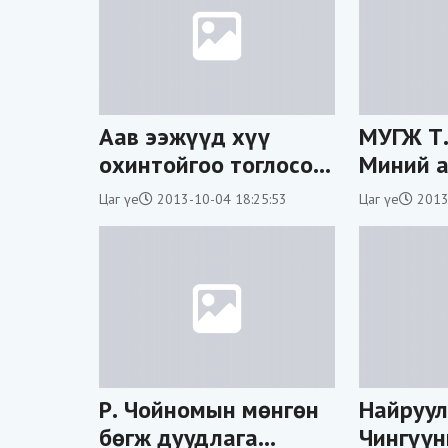
Аав ээжүүд хүү
МУГЖ Т.
охинтойгоо тоглосон
Миний а
кино удахгүй нээлтээ
хоосон 
Цаг үе
2013-10-04 18:25:53
Цаг үе
2013
хийнэ
юм байн
ойлголо
Р. Чойномын мөнгөн
Найруул
бөгж дуудлага
Чингүүни