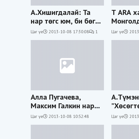
А.Хишигдалай: Та
T ARA х
нар төгс юм, би бөгс
Монголд
юм
“Number
Цаг үе
2013-10-08 17:30:08
1
Цаг үе
2013
утгыг т
Алла Пугачева,
А.Түмэн
Максим Галкин нар
”Хөсөгт
ихэр хүүхэдтэй
хамтлаг
Цаг үе
2013-10-08 10:52:48
Цаг үе
2013
боллоо
хамтар