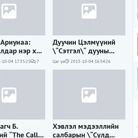
Ариунаа:
Дуучин Цэлмүүний
лдар нэр хий
\“Сэтгэл\“ дууны
зүйл байсан
трейлэр
-10-04 17:35:25
7
Цаг үе
2013-10-04 16:54:26
а гэдгийг би
о
агч Б.
Хэвлэл мэдээллийн
й “The Call”
салбарын \“Сүлд