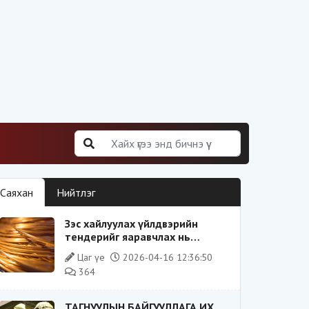
Саяхан
Нийтлэг
Зэс хайлуулах үйлдвэрийн
тендерийг яаравчлах нь
“Үндэсний аюулгүй байдал“-д
Цаг үе
2026-04-16 12:36:50
эрсдэлтэй юу?
364
ТАГНУУЛЫН БАЙГУУЛЛАГА ИХ