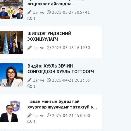
огцрохоос айсандаа
Ерөнхийлөгч рүү буруугаа
Цаг үе
2025-05-27 20:57:41
чиглүүлж эхлэв үү
1
ШИЛДЭГ ҮНДЭСНИЙ
ЗОХИЦУУЛАГЧ
Цаг үе
2025-05-18 16:19:30
Видёо: ХУУЛЬ ЗӨРЧИН
СОНГОГДСОН ХУУЛЬ ТОГТООГЧ
Цаг үе
2025-04-21 20:23:53
1
Таван мянгын будаатай
хуургаар жуулчдыг татахгүй ээ,
Д.Батсүх ээ
Цаг үе
2025-04-21 19:00:00
1