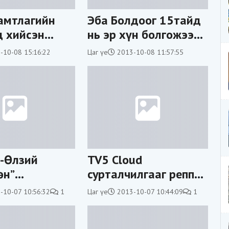
амтлагийн
Эба Болдоог 15тайд
 хийсэн
нь эр хүн болгожээ
 9” клипний
(бичлэг)
-10-08 15:16:22
Цаг үе
2013-10-08 11:57:55
айлав
-Өлзий
TV5 Cloud
өн”
сурталчилгааг реппер
тай
Дөлгөөн дуулжээ
-10-07 10:56:32
1
Цаг үе
2013-10-07 10:44:09
1
на