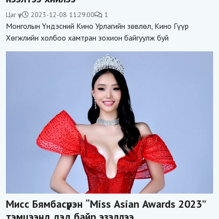
Цаг үе
2023-12-08 11:29:00
1
Монголын Үндэсний Кино Урлагийн зөвлөл, Кино Гүүр
Хөгжлийн холбоо хамтран зохион байгуулж буй
Мисс Бямбасүрэн “Miss Asian Awards 2023”
тэмцээнд дэд байр эзэллээ