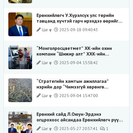
Ерөнхийлөгч У.Хүрэлсүх улс төрийн
тавцанд хүчтэй гарч ирэхдээ өөрийгөө
шударга ёсны төлөө тэмцэгч, “хуучин
Цаг үе
2025-09-18 09:40:43
тогтолцооны хонгилыг нураагч” гэсэн
дүрээр ард түмэнд таниулсан.
“Монголросцветмет” ХК-ийн охин
компани “Шижир алт” ХХК-ийн
Гүйцэтгэх захирлаар ажиллаж байсан
Цаг үе
2025-09-04 15:58:42
О.Баттөмөрт холбогдох хэрэг хаашаа
замхарсан бэ?
“Стратегийн хамтын ажиллагаа”
нэрийн дор “Чимээгүй хөрөнгө
хуримтлал”
Цаг үе
2025-09-04 15:47:00
Ерөнхий сайд Л.Оюун-Эрдэнэ
огцрохоос айсандаа Ерөнхийлөгч рүү
буруугаа чиглүүлж эхлэв үү
Цаг үе
2025-05-27 20:57:41
1