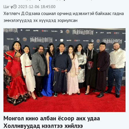
бүх хүүхдүүдэд зориулан 300 сая төгрөгийн
Цаг үе
2023-12-06 18:45:00
бүтээгдэхүүн хандивлахаар болжээ
Хөтлөгч Д.Одзаяа сошиал орчинд идэвхитэй байхаас гадна
эмнэлэгүүдэд эх хүүхдэд зориулсан
Монгол кино албан ёсоор анх удаа
Холливуудад нээлтээ хийлээ