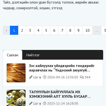
Тайз, дэлгэцийн олон уран бүтээлд тоглож, өөрийн авъяас
чадвар, сонирхолтой, хошин, этгээд
‹
1
2
3
4
5
6
7
8
9
10
...
Саяхан
Нийтлэг
Зэс хайлуулах үйлдвэрийн тендерийг
яаравчлах нь “Үндэсний аюулгүй
байдал“-д эрсдэлтэй юу?
Цаг үе
2026-04-16 12:36:50
364
ТАГНУУЛЫН БАЙГУУЛЛАГА ИХ
ХЭМЖЭЭНИЙ АЛТ ХУУЛЬ БУСААР
ХИЛЭЭР ГАРГАХ ГЭЖ БАЙСАН
Цаг үе
2025-11-14 16:28:38
ҮЙЛДЛИЙГ ТАСЛАН ЗОГСООЛОО