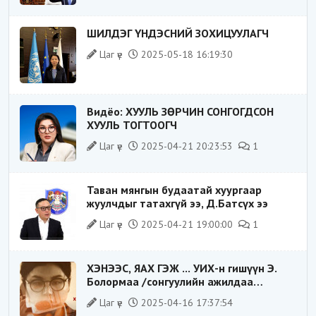
ШИЛДЭГ ҮНДЭСНИЙ ЗОХИЦУУЛАГЧ
Цаг үе
2025-05-18 16:19:30
Видёо: ХУУЛЬ ЗӨРЧИН СОНГОГДСОН
ХУУЛЬ ТОГТООГЧ
Цаг үе
2025-04-21 20:23:53
1
Таван мянгын будаатай хуургаар
жуулчдыг татахгүй ээ, Д.Батсүх ээ
Цаг үе
2025-04-21 19:00:00
1
ХЭНЭЭС, ЯАХ ГЭЖ ... УИХ-н гишүүн Э.
Болормаа /сонгуулийн ажилдаа
гадаадын компаниас хандив авсан уу/
Цаг үе
2025-04-16 17:37:54