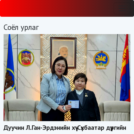
Соёл урлаг
Дуучин Л.Ган-Эрдэнийн хүү Сүхбаатар дүүргийн