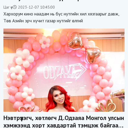
толилуулна
Цаг үе
2023-12-07 10:45:00
Хархорум кино наадам нь бүс нутгийн хил хязгаарыг давж,
Төв Азийн эрч хүчит газар нутгийг өлгий
Нэвтрүүлэгч, хөтлөгч Д.Одзаяа Монгол улсын
хэмжээнд хорт хавдартай тэмцэж байгаа