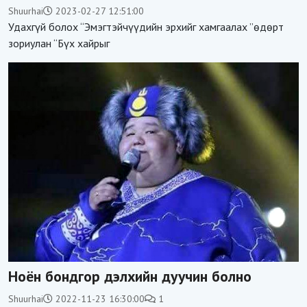
Shuurhai
2023-02-27 12:51:00
Удахгүй болох “Эмэгтэйчүүдийн эрхийг хамгаалах ”өдөрт
зориулан “Бүх хайрыг
Ноён бондгор дэлхийн дуучин болно
Shuurhai
2022-11-23 16:30:00
1