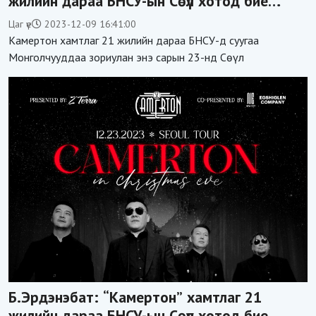
жилийн дараа БНСУ-ын Сөүл хотод бие
даасан бүрэн хэмжээний тоглолт хийх гэж
Цаг үе
2023-12-09 16:41:00
байгаа
Камертон хамтлаг 21 жилийн дараа БНСУ-д суугаа
Монголчууддаа зориулан энэ сарын 23-нд Сөүл
Б.Эрдэнэбат: “Камертон” хамтлаг 21
жилийн дараа БНСУ-ын Сөүл хотод бие