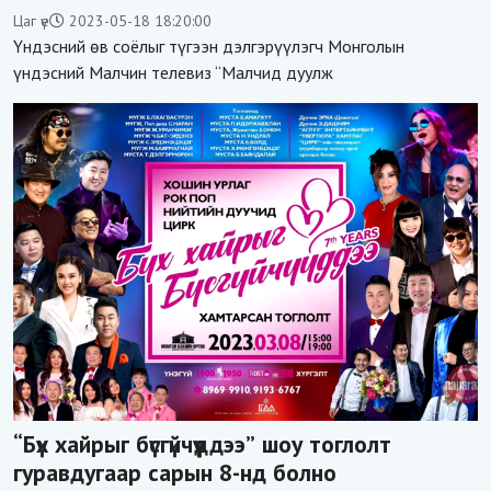
ГАРДУУЛЛАА
Цаг үе
2023-05-18 18:20:00
Үндэсний өв соёлыг түгээн дэлгэрүүлэгч Монголын
үндэсний Малчин телевиз “Малчид дуулж
“Бүх хайрыг бүсгүйчүүддээ” шоу тоглолт
гуравдугаар сарын 8-нд болно