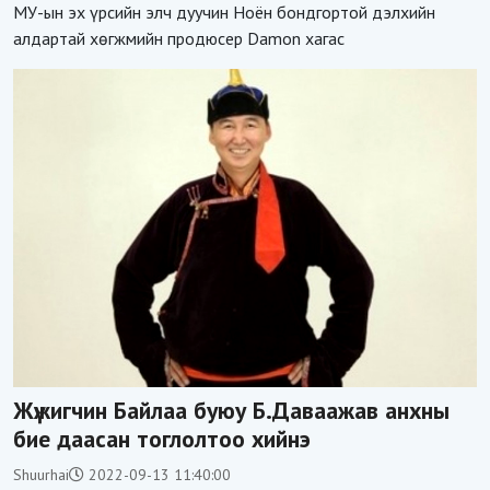
МУ-ын эх үрсийн элч дуучин Ноён бондгортой дэлхийн
алдартай хөгжмийн продюсер Damon хагас
Жүжигчин Байлаа буюу Б.Даваажав анхны
бие даасан тоглолтоо хийнэ
Shuurhai
2022-09-13 11:40:00