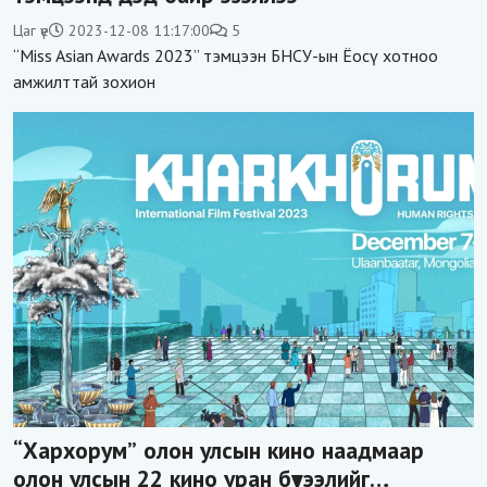
Цаг үе
2023-12-08 11:17:00
5
“Miss Asian Awards 2023” тэмцээн БНСУ-ын Ёосү хотноо
амжилттай зохион
“Хархорум” олон улсын кино наадмаар
олон улсын 22 кино уран бүтээлийг