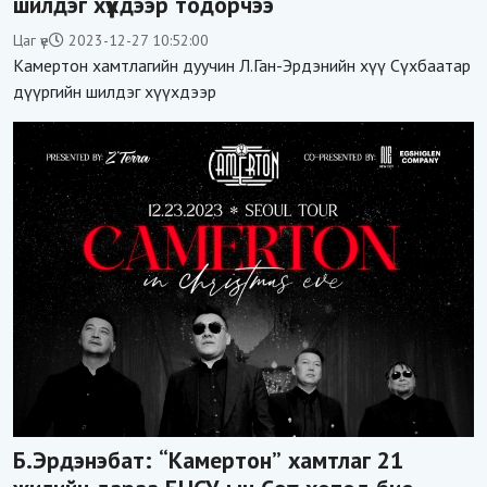
шилдэг хүүхдээр тодорчээ
Цаг үе
2023-12-27 10:52:00
Камертон хамтлагийн дуучин Л.Ган-Эрдэнийн хүү Сүхбаатар
дүүргийн шилдэг хүүхдээр
Б.Эрдэнэбат: “Камертон” хамтлаг 21