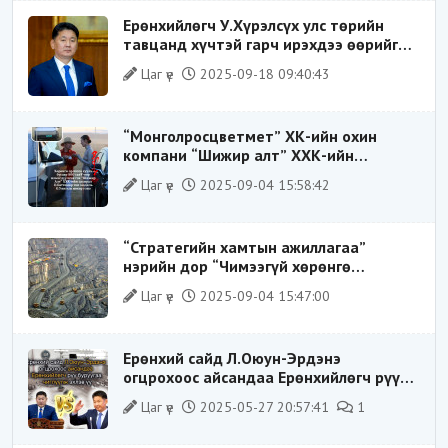
Ерөнхийлөгч У.Хүрэлсүх улс төрийн
тавцанд хүчтэй гарч ирэхдээ өөрийгөө
шударга ёсны төлөө тэмцэгч, “хуучин
Цаг үе
2025-09-18 09:40:43
тогтолцооны хонгилыг нураагч” гэсэн
дүрээр ард түмэнд таниулсан.
“Монголросцветмет” ХК-ийн охин
компани “Шижир алт” ХХК-ийн
Гүйцэтгэх захирлаар ажиллаж байсан
Цаг үе
2025-09-04 15:58:42
О.Баттөмөрт холбогдох хэрэг хаашаа
замхарсан бэ?
“Стратегийн хамтын ажиллагаа”
нэрийн дор “Чимээгүй хөрөнгө
хуримтлал”
Цаг үе
2025-09-04 15:47:00
Ерөнхий сайд Л.Оюун-Эрдэнэ
огцрохоос айсандаа Ерөнхийлөгч рүү
буруугаа чиглүүлж эхлэв үү
Цаг үе
2025-05-27 20:57:41
1