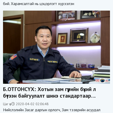
бий. Харамсалтай нь цэцэрлэгт хүрээлэн
Б.ОТГОНСҮХ: Хотын зам гүүрийн бүхий л
бүтээн байгуулалт шинэ стандартаар
хийгддэг болсон
Цаг үе
2020-04-02 02:06:48
Нийслэлийн Засаг даргын орлогч, Зам тээврийн асуудал