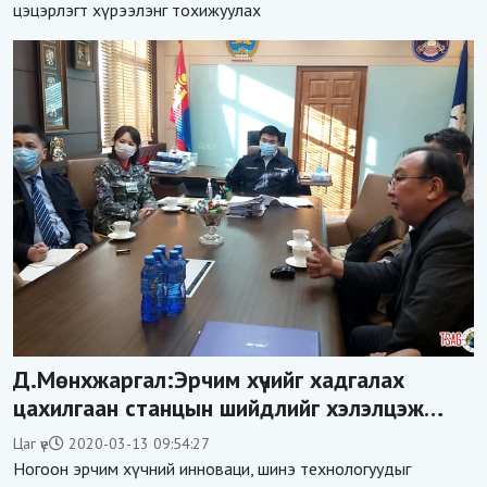
цэцэрлэгт хүрээлэнг тохижуулах
Д.Мөнхжаргал:Эрчим хүчийг хадгалах
цахилгаан станцын шийдлийг хэлэлцэж
байна
Цаг үе
2020-03-13 09:54:27
Ногоон эрчим хүчний инноваци, шинэ технологуудыг