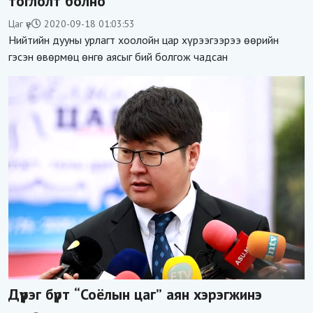
тоглолт болно
Цаг үе
2020-09-18 01:03:53
Нийтийн дууны урлагт хоолойн цар хүрээгээрээ өөрийн
гэсэн өвөрмөц өнгө аясыг бий болгож чадсан
Дүүрэг бүрт “Соёлын цаг” аян хэрэгжинэ