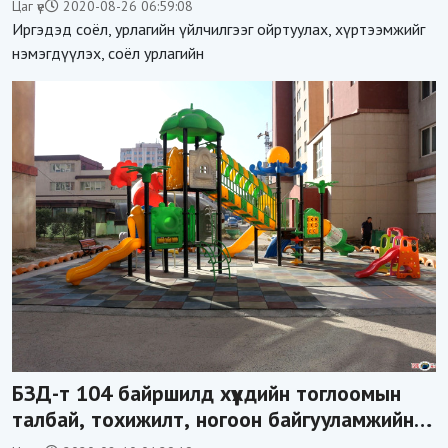
Цаг үе
2020-08-26 06:59:08
Иргэдэд соёл, урлагийн үйлчилгээг ойртуулах, хүртээмжийг
нэмэгдүүлэх, соёл урлагийн
БЗД-т 104 байршилд хүүхдийн тоглоомын
талбай, тохижилт, ногоон байгууламжийн
ажил хийв