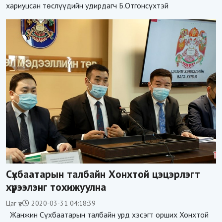
хариуцсан төслүүдийн удирдагч Б.Отгонсүхтэй
Сүхбаатарын талбайн Хонхтой цэцэрлэгт
хүрээлэнг тохижуулна
Цаг үе
2020-03-31 04:18:39
Жанжин Сүхбаатарын талбайн урд хэсэгт орших Хонхтой