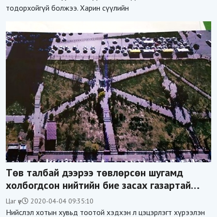
тодорхойгүй болжээ. Харин сүүлийн
Төв талбай дээрээ төвлөрсөн шугамд
холбогдсон нийтийн бие засах газартай
болмоор байна
Цаг үе
2020-04-04 09:35:10
Нийслэл хотын хувьд тоотой хэдхэн л цэцэрлэгт хүрээлэн