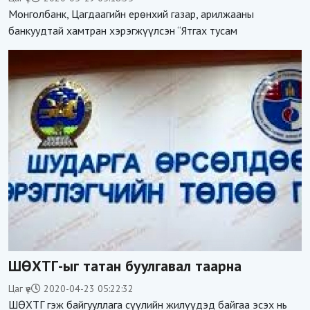
Монголбанк, Цагдаагийн ерөнхий газар, арилжааны
банкуудтай хамтран хэрэгжүүлсэн “Ятгах тусам
ШӨХТГ-ыг татан буулгавал таарна
Цаг үе
2020-04-23 05:22:32
ШӨХТГ гэж байгууллага сүүлийн жилүүдэд байгаа эсэх нь