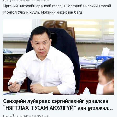
Иргэний нисэхийн ерөнхий газар нь Иргэний нисэхийн тухай
Монгол Улсын хууль, Иргэний нисэхийн багц
Санхүүгийн луйвраас сэргийлэхийг уриалсан
“НЯГТЛАХ ТУСАМ АЮУЛГҮЙ” аян үргэлжилж
байна
Цаг үе
2020-05-19 05:18:35