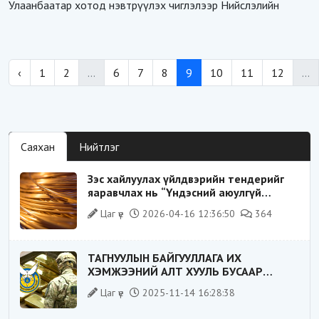
Улаанбаатар хотод нэвтрүүлэх чиглэлээр Нийслэлийн
‹
1
2
...
6
7
8
9
10
11
12
...
Саяхан
Нийтлэг
Зэс хайлуулах үйлдвэрийн тендерийг
яаравчлах нь “Үндэсний аюулгүй
байдал“-д эрсдэлтэй юу?
Цаг үе
2026-04-16 12:36:50
364
ТАГНУУЛЫН БАЙГУУЛЛАГА ИХ
ХЭМЖЭЭНИЙ АЛТ ХУУЛЬ БУСААР
ХИЛЭЭР ГАРГАХ ГЭЖ БАЙСАН
Цаг үе
2025-11-14 16:28:38
ҮЙЛДЛИЙГ ТАСЛАН ЗОГСООЛОО