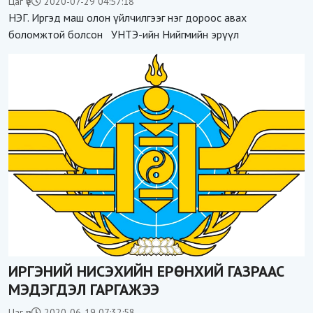
Цаг үе
2020-07-29 04:57:18
НЭГ. Иргэд маш олон үйлчилгээг нэг дороос авах
боломжтой болсон УНТЭ-ийн Нийгмийн эрүүл
ИРГЭНИЙ НИСЭХИЙН ЕРӨНХИЙ ГАЗРААС
МЭДЭГДЭЛ ГАРГАЖЭЭ
Цаг үе
2020-06-19 07:32:58