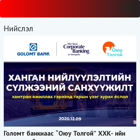
Нийслэл
Голомт банкнаас “Оюу Толгой” ХХК- ийн