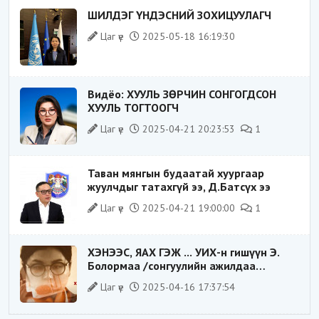
ШИЛДЭГ ҮНДЭСНИЙ ЗОХИЦУУЛАГЧ
Цаг үе
2025-05-18 16:19:30
Видёо: ХУУЛЬ ЗӨРЧИН СОНГОГДСОН
ХУУЛЬ ТОГТООГЧ
Цаг үе
2025-04-21 20:23:53
1
Таван мянгын будаатай хуургаар
жуулчдыг татахгүй ээ, Д.Батсүх ээ
Цаг үе
2025-04-21 19:00:00
1
ХЭНЭЭС, ЯАХ ГЭЖ ... УИХ-н гишүүн Э.
Болормаа /сонгуулийн ажилдаа
гадаадын компаниас хандив авсан уу/
Цаг үе
2025-04-16 17:37:54