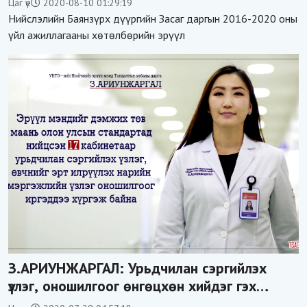
Цаг үе
2020-08-10 01:29:19
Нийслэлийн Баянзүрх дүүргийн Засаг даргын 2016-2020 оны
үйл ажиллагааны хөтөлбөрийн эрүүл
З.АРИУНЖАРГАЛ: Урьдчилан сэргийлэх
үзлэг, оношилгоог өнгөцхөн хийдэг гэх
ойлголтыг хална