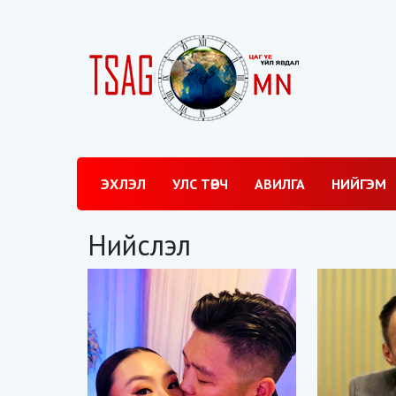
ЭХЛЭЛ
УЛС ТӨРЧ
АВИЛГА
НИЙГЭМ
Нийслэл