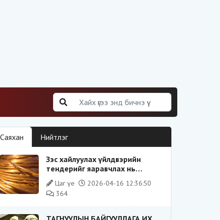
Саяхан
Нийтлэг
Зэс хайлуулах үйлдвэрийн
тендерийг яаравчлах нь
“Үндэсний аюулгүй байдал“-д
Цаг үе
2026-04-16 12:36:50
эрсдэлтэй юу?
364
ТАГНУУЛЫН БАЙГУУЛЛАГА ИХ