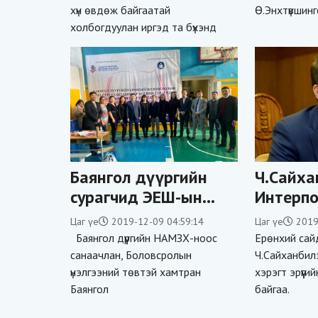
хүн өвдөж байгаатай
Ө.Энхтүвшинг
холбогдуулан иргэд та бүхэнд
Баянгол дүүргийн
Ч.Сайха
сурагчид ЭЕШ-ын
Интерпо
сорилго шалгалтад
сурвал
Цаг үе
2019-12-09 04:59:14
Цаг үе
2019
орлоо
Баянгол дүүргийн НАМЗХ-ноос
Ерөнхий сай
санаачлан, Боловсролын
Ч.Сайханбилэ
үнэлгээний төвтэй хамтран
хэрэгт эрүүгий
Баянгол
байгаа.