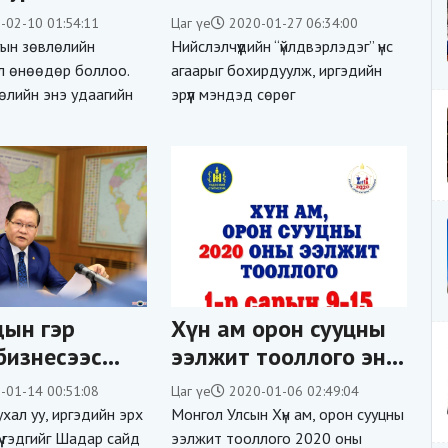
ашиглах, эдийн
-02-10 01:54:11
Цаг үе
2020-01-27 06:34:00
засгийн эргэлтэд
ын зөвлөлийн
Нийслэлчүүдийн “үйлдвэрлэдэг” үнс
оруулах боломжийг
л өнөөдөр боллоо.
агаарыг бохирдуулж, иргэдийн
өлийн энэ удаагийн
эрүүл мэндэд сөрөг
бүрдүүлэн ажиллаж
байна
дын гэр
Хүн ам орон сууцны
бизнесээс
ээлжит тооллого энэ
сарын 9-нд эхэлнэ
-01-14 00:51:08
Цаг үе
2020-01-06 02:49:04
эгддэг
хал уу, иргэдийн эрх
Монгол Улсын Хүн ам, орон сууцны
 эрх ашиг
 үү гэдгийг Шадар сайд
ээлжит тооллого 2020 оны