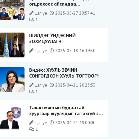
огцрохоос айсандаа
Ерөнхийлөгч рүү буруугаа
Цаг үе
2025-05-27 20:57:41
чиглүүлж эхлэв үү
1
ШИЛДЭГ ҮНДЭСНИЙ
ЗОХИЦУУЛАГЧ
Цаг үе
2025-05-18 16:19:30
Видёо: ХУУЛЬ ЗӨРЧИН
СОНГОГДСОН ХУУЛЬ ТОГТООГЧ
Цаг үе
2025-04-21 20:23:53
1
Таван мянгын будаатай
хуургаар жуулчдыг татахгүй ээ,
Д.Батсүх ээ
Цаг үе
2025-04-21 19:00:00
1