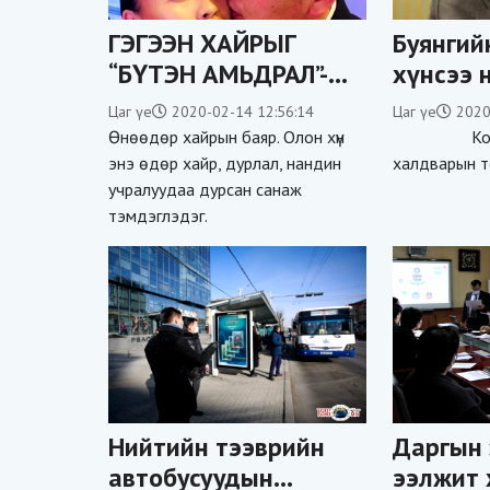
ГЭГЭЭН ХАЙРЫГ
Буянгий
“БҮТЭН АМЬДРАЛ”-
хүнсээ 
ААС МЭДРЭЭРЭЙ
авахыг 
Цаг үе
2020-02-14 12:56:14
Цаг үе
2020
зөвлөж
Өнөөдөр хайрын баяр. Олон хүн
Корона
энэ өдөр хайр, дурлал, нандин
халдварын т
учралуудаа дурсан санаж
тэмдэглэдэг.
Нийтийн тээврийн
Даргын 
автобусуудын
ээлжит 