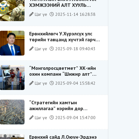
ХЭМЖЭЭНИЙ АЛТ ХУУЛЬ
БУСААР ХИЛЭЭР ГАРГАХ ГЭЖ
Цаг үе
2025-11-14 16:28:38
БАЙСАН ҮЙЛДЛИЙГ ТАСЛАН
ЗОГСООЛОО
Ерөнхийлөгч У.Хүрэлсүх улс
төрийн тавцанд хүчтэй гарч
ирэхдээ өөрийгөө шударга
Цаг үе
2025-09-18 09:40:43
ёсны төлөө тэмцэгч, “хуучин
тогтолцооны хонгилыг нураагч”
гэсэн дүрээр ард түмэнд
“Монголросцветмет” ХК-ийн
таниулсан.
охин компани “Шижир алт”
ХХК-ийн Гүйцэтгэх захирлаар
Цаг үе
2025-09-04 15:58:42
ажиллаж байсан О.Баттөмөрт
холбогдох хэрэг хаашаа
замхарсан бэ?
“Стратегийн хамтын
ажиллагаа” нэрийн дор
“Чимээгүй хөрөнгө хуримтлал”
Цаг үе
2025-09-04 15:47:00
Ерөнхий сайд Л.Оюун-Эрдэнэ