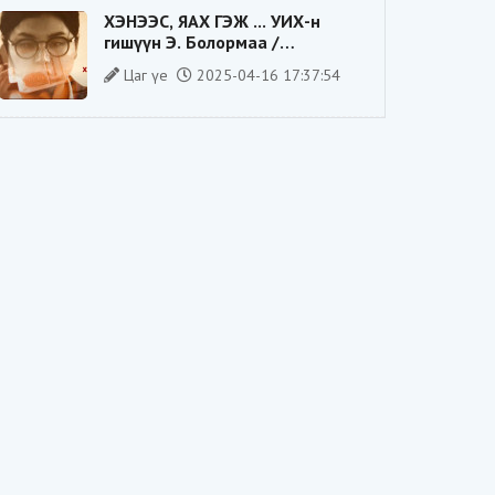
ХЭНЭЭС, ЯАХ ГЭЖ ... УИХ-н
гишүүн Э. Болормаа /
сонгуулийн ажилдаа гадаадын
Цаг үе
2025-04-16 17:37:54
компаниас хандив авсан уу/