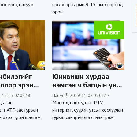
өөс иргэд асууж
нэгдүгээр сарын 9-15-ны хооронд
орон
нбилэгийг
Юнивишн хурдаа
лоор эрэн
нэмсэн ч багцын үнэ
жилж эхэлжээ
нь нэмэгдсэн үү?
-12-03 02:08:38
Цаг үе
2019-11-07 05:01:17
д асан
Монголд анх удаа IPTV,
гт АТГ-аас гурван
интернэт, суурин утсыг хослуулан
н хэрэг үүсгэн шалгаж
гурвалсан үйлчилгээг нэвтрүүлж,