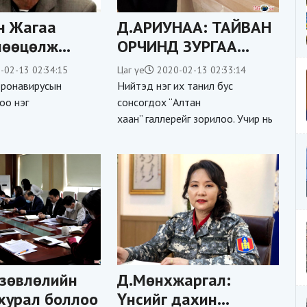
н Жагаа
Д.АРИУНАА: ТАЙВАН
нөөцөлж
ОРЧИНД ЗУРГАА
иргэдэд
ЗУРАХ ДУРТАЙ
-02-13 02:34:15
Цаг үе
2020-02-13 02:33:14
ээ
вирусын
Нийтэд нэг их танил бус
оо нэг
сонсогдох “Алтан
хаан” галлерейг зорилоо. Учир нь
зөвлөлийн
Д.Мөнхжаргал:
хурал боллоо
Үнсийг дахин