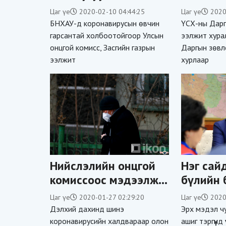
халдваргүйжүүлэлт,
Цаг үе
2020-02-10 04:44:25
Цаг үе
2020
цэвэрлэгээ,
БНХАУ-д коронавирусын өвчин
ҮСХ-ны Дарг
ариутгалын явцыг
гарсантай холбоотойгоор Улсын
ээлжит хура
онцгой комисс, Засгийн газрын
Даргын зөвл
өдөр бүр шалгаж
ээлжит
хурлаар
байна
Нийслэлийн онцгой
Нэг сай
комиссоос мэдээлж
бүлийн 
байна
доогуур
Цаг үе
2020-01-27 02:29:20
Цаг үе
2020
эрэмбэл
Дэлхий дахинд шинэ
Эрх мэдэл чу
нийтийн
коронавирусийн халдвараар олон
ашиг тэргүүнд