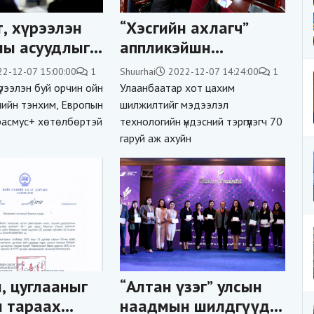
, хүрээлэн
“Хэсгийн ахлагч”
ны асуудлыг
аппликэйшн
ээ
мэдээллийг
22-12-07 15:00:00
1
Shuurhai
2022-12-07 14:24:00
1
цахимжуулж,
рээлэн буй орчин ойн
Улаанбаатар хот цахим
ахлагчдын ажлыг
ийн тэнхим, Европын
шилжилтийг мэдээлэл
расмус+ хөтөлбөртэй
технологийн үндэсний тэргүүлэгч 70
хялбаршуулна
гаруй аж ахуйн
, цуглааныг
“Алтан үзэг” улсын
 тараах
наадмын шилдгүүд