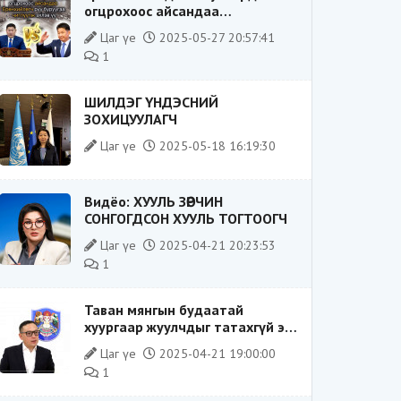
огцрохоос айсандаа
Ерөнхийлөгч рүү буруугаа
Цаг үе
2025-05-27 20:57:41
чиглүүлж эхлэв үү
1
ШИЛДЭГ ҮНДЭСНИЙ
ЗОХИЦУУЛАГЧ
Цаг үе
2025-05-18 16:19:30
Видёо: ХУУЛЬ ЗӨРЧИН
СОНГОГДСОН ХУУЛЬ ТОГТООГЧ
Цаг үе
2025-04-21 20:23:53
1
Таван мянгын будаатай
хуургаар жуулчдыг татахгүй ээ,
Д.Батсүх ээ
Цаг үе
2025-04-21 19:00:00
1