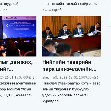
гэн шуурхай,
оны төсвийн төслийн хоёр дахь
шинууд л
рчих
хэлэлцүүлгийг
лыг дэмжих,
Нийтийн тээврийн
ийг
парк шинэчлэлийн
ах
хүрээнд 224 автобус
22-12-01 15:02:00
1
Shuurhai
2022-12-01 10:09:00
1
рийн хаалт
оруулж ирнэ
өгжлийн агентлагийн
Нийслэл Улаанбаатар хотын авто
ээр Монгол Улсын
замын түгжрэлийг бууруулах
р, НЗДТГ, Азийн сан,
үндэсний хорооны ээлжит II
хуралдаан