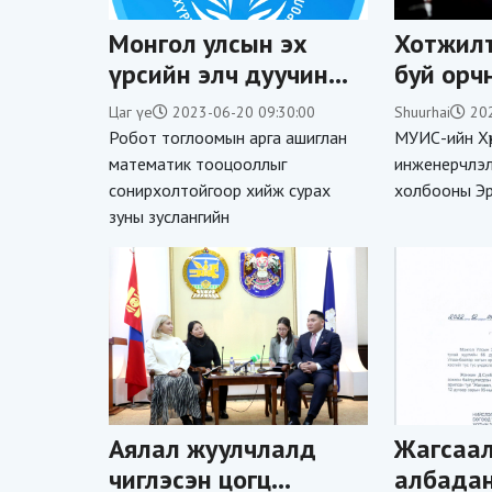
Монгол улсын эх
Хотжилт
үрсийн элч дуучин
буй орч
Ноён Бондгор гэргий
хэлэлцл
Цаг үе
2023-06-20 09:30:00
Shuurhai
20
Б.Золзаяагийн хамт
Робот тоглоомын арга ашиглан
МУИС-ийн Хү
Summer math + Scout
математик тооцооллыг
инженерчлэл
сонирхолтойгоор хийж сурах
холбооны Э
camp үйл
зуны зуслангийн
ажиллагаатай
танилцлаа
Аялал жуулчлалд
Жагсаал
чиглэсэн цогц
албадан