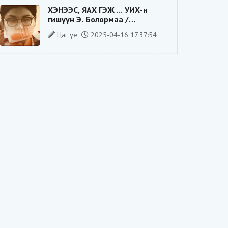
ХЭНЭЭС, ЯАХ ГЭЖ ... УИХ-н
гишүүн Э. Болормаа /
сонгуулийн ажилдаа гадаадын
Цаг үе
2025-04-16 17:37:54
компаниас хандив авсан уу/