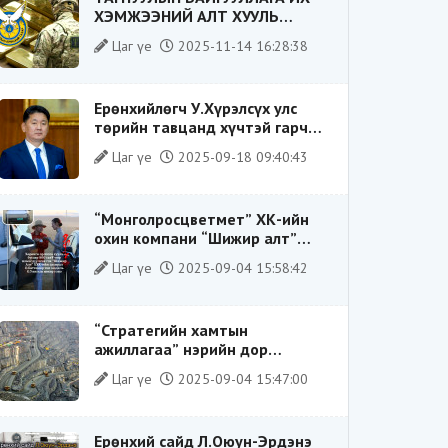
ХЭМЖЭЭНИЙ АЛТ ХУУЛЬ
БУСААР ХИЛЭЭР ГАРГАХ ГЭЖ
Цаг үе
2025-11-14 16:28:38
БАЙСАН ҮЙЛДЛИЙГ ТАСЛАН
ЗОГСООЛОО
Ерөнхийлөгч У.Хүрэлсүх улс
төрийн тавцанд хүчтэй гарч
ирэхдээ өөрийгөө шударга
Цаг үе
2025-09-18 09:40:43
ёсны төлөө тэмцэгч, “хуучин
тогтолцооны хонгилыг нураагч”
гэсэн дүрээр ард түмэнд
“Монголросцветмет” ХК-ийн
таниулсан.
охин компани “Шижир алт”
ХХК-ийн Гүйцэтгэх захирлаар
Цаг үе
2025-09-04 15:58:42
ажиллаж байсан О.Баттөмөрт
холбогдох хэрэг хаашаа
замхарсан бэ?
“Стратегийн хамтын
ажиллагаа” нэрийн дор
“Чимээгүй хөрөнгө хуримтлал”
Цаг үе
2025-09-04 15:47:00
Ерөнхий сайд Л.Оюун-Эрдэнэ