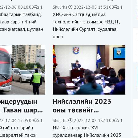
ахирамжийг
шалгарлаа
22-12-06 00:10:00
1
Shuurhai
2022-12-05 13:51:00
1
й болголоо
хбаатарын талбайд
ХИС-ийн Сэтгүүл зүй, медиа
гаар сарын 4-ний
технологийн тэнхимээс НЗДТГ,
эн жагсаал, цуглаан
Нийслэлийн Сургалт, судалгаа,
олон
фицеруудын
Нийслэлийн 2023
 Таван шар
оны төсвийг
 замын
баталлаа
22-12-04 17:05:00
1
Shuurhai
2022-12-02 18:11:00
1
эр эгнээгээр
йтийн тээврийн
НИТХ-ын ээлжит XVI
рсөн
вшөөрөлтэй такси
хуралдаанаар Нийслэлийн 2023