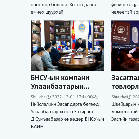
өнөөдөр боллоо. Хотын дарга
үйлчилгээ түр
тэмдэглэхгүй
автома
өмнөх шуурхай
чөлөөтэй зо
зорчино
БНСУ-ын компани
Засагла
Улаанбаатарын
төвлөрл
дахин төлөвлөлтөд
сааруул
Shuurhai
2022-12-01 17:44:00
1
Shuurhai
20
хамтран ажиллах
хөтөлбө
Нийслэлийн Засаг дарга бөгөөд
Швейцарын х
хүсэлтээ уламжлав
боллоо
Улаанбаатар хотын Захирагч
дэмжлэгтэйг
Д.Сумъяабазар өнөөдөр БНСУ-ын
Засгийн газа
ВАИН