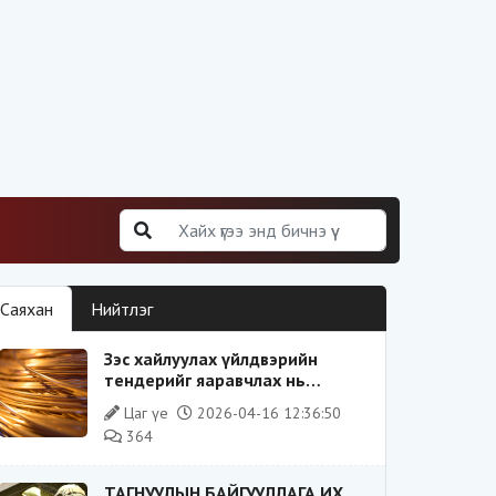
Саяхан
Нийтлэг
Зэс хайлуулах үйлдвэрийн
тендерийг яаравчлах нь
“Үндэсний аюулгүй байдал“-д
Цаг үе
2026-04-16 12:36:50
эрсдэлтэй юу?
364
ТАГНУУЛЫН БАЙГУУЛЛАГА ИХ