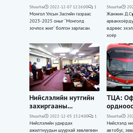
хөтөлбөрүүдийг
тухай з
Shuurhai
2022-12-07 12:26:00
1
Shuurhai
20
нийслэлд
хүчингү
Монгол Улсын Засгийн газраас
Жанжин Д.Сү
хэрэгжүүлнэ
2023-2025 оныг “Монголд
арванхоёрду
зочлох жил” болгон зарласан.
өдрөөс эхэлс
хоёр
Нийслэлийн нутгийн
ТЦА: О
захиргааны
ордноос
байгууллагууд
хүртэлх
Shuurhai
2022-12-05 13:24:00
1
Shuurhai
20
төсвийн мөнгөөр
нэгдүгэ
Нийслэлийн удирдах
Нийслэлд ни
шинэ жил
зөвшөө
ажилтнуудын шуурхай зөвлөгөөн
автобус, зө