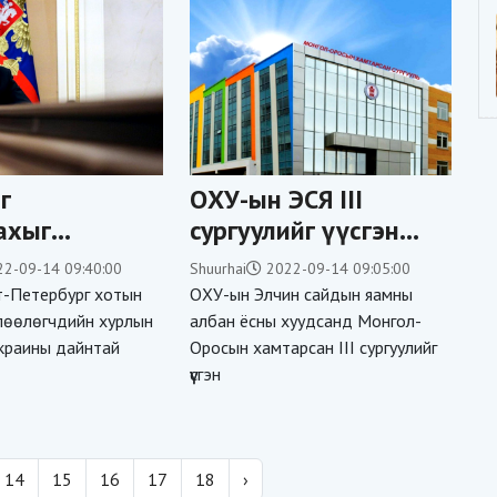
г
ОХУ-ын ЭСЯ III
ахыг
сургуулийг үүсгэн
ан Оросын
байгуулсан баримт
22-09-14 09:40:00
Shuurhai
2022-09-14 09:05:00
тгийн улс
бичгийг дэлгэжээ
т-Петербург хотын
ОХУ-ын Элчин сайдын яамны
 шийтгүүлж
лөөлөгчдийн хурлын
албан ёсны хуудсанд Монгол-
 Украины дайнтай
Оросын хамтарсан III сургуулийг
э
үүсгэн
14
15
16
17
18
›