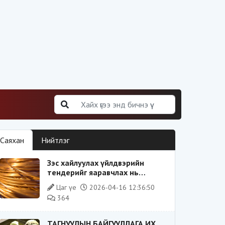
Саяхан
Нийтлэг
Зэс хайлуулах үйлдвэрийн
тендерийг яаравчлах нь
“Үндэсний аюулгүй байдал“-д
Цаг үе
2026-04-16 12:36:50
эрсдэлтэй юу?
364
ТАГНУУЛЫН БАЙГУУЛЛАГА ИХ