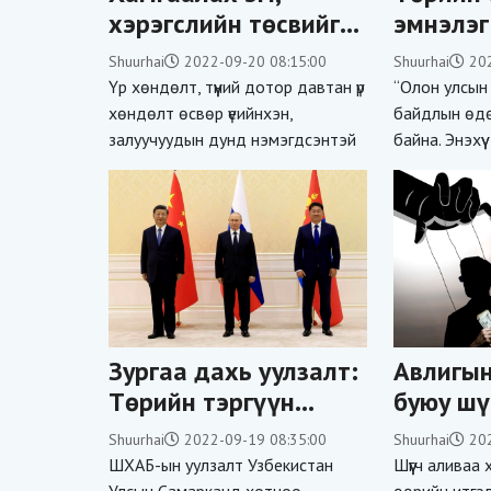
хэрэгслийн төсвийг
эмнэлэг
“залгичихсан уу?”
иргэдэд
Shuurhai
2022-09-20 08:15:00
Shuurhai
20
болон э
Үр хөндөлт, түүний дотор давтан үр
“Олон улсын ү
боловср
хөндөлт өсвөр үеийнхэн,
байдлын өдө
залуучуудын дунд нэмэгдсэнтэй
байна. Энэхүү
Зургаа дахь уулзалт:
Авлигын
Төрийн тэргүүн
буюу шү
нарын хэлсэн гол
зуучилд
Shuurhai
2022-09-19 08:35:00
Shuurhai
20
санаанууд
ШХАБ-ын уулзалт Узбекистан
Шүүгч аливаа
Улсын Самарканд хотноо
өөрийн итгэ