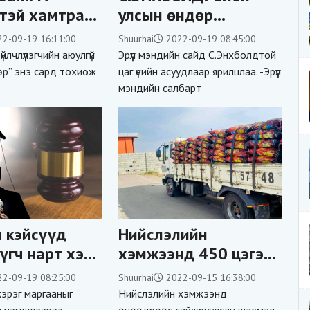
тэй хамтран
улсын өндөр
 Санхүүгийн
зэрэглэлийн тоног
22-09-19 16:11:00
Shuurhai
2022-09-19 08:45:00
рүүл мэндийн
төхөөрөмж,технологиор
йлчлүүлэгчийн аюулгүй
Эрүүл мэндийн сайд С.Энхболдтой
ол олгов
Монголд эмчлэгдэх
р” энэ сард тохиож
цаг үеийн асуудлаар ярилцлаа. -Эрүүл
мэндийн салбарт
боломжгүй 6 өвчний
ЭМЧИЛГЭЭГ
нэвтрүүллээ
 кэйсүүд
Нийслэлийн
үгч нарт хэн
хэмжээнд 450 цэгээр
аг вэ?!
сайжруулсан шахмал
22-09-19 08:25:00
Shuurhai
2022-09-15 16:38:00
түлш борлуулж
 хэрэг маргааныг
Нийслэлийн хэмжээнд
л үнэмшлээрээ
өнөөдрөөс сайжруулсан шахмал