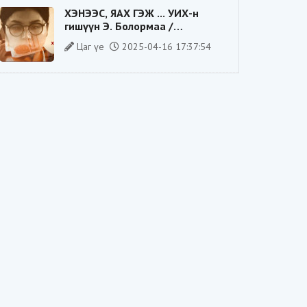
ХЭНЭЭС, ЯАХ ГЭЖ ... УИХ-н
гишүүн Э. Болормаа /
сонгуулийн ажилдаа гадаадын
Цаг үе
2025-04-16 17:37:54
компаниас хандив авсан уу/