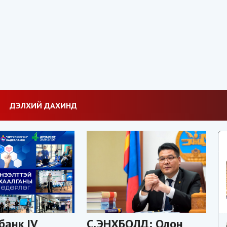
ДЭЛХИЙ ДАХИНД
банк IV
С.ЭНХБОЛД: Олон