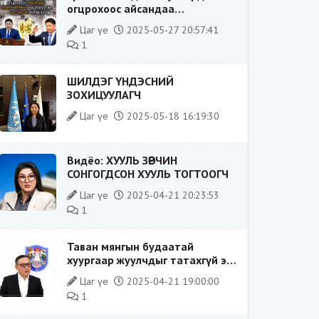
огцрохоос айсандаа
Ерөнхийлөгч рүү буруугаа
Цаг үе
2025-05-27 20:57:41
чиглүүлж эхлэв үү
1
ШИЛДЭГ ҮНДЭСНИЙ
ЗОХИЦУУЛАГЧ
Цаг үе
2025-05-18 16:19:30
Видёо: ХУУЛЬ ЗӨРЧИН
СОНГОГДСОН ХУУЛЬ ТОГТООГЧ
Цаг үе
2025-04-21 20:23:53
1
Таван мянгын будаатай
хуургаар жуулчдыг татахгүй ээ,
Д.Батсүх ээ
Цаг үе
2025-04-21 19:00:00
1