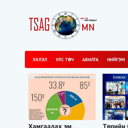
ЭХЛЭЛ
УЛС ТӨРЧ
АВИЛГА
НИЙГЭМ
Хамгаалах эм,
Төрийн 