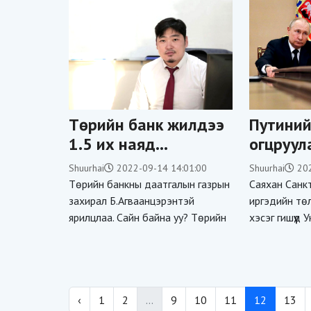
Төрийн банк жилдээ
Путиний
1.5 их наяд
огцруул
төгрөгийн үнэлгээ
шаардс
Shuurhai
2022-09-14 14:01:00
Shuurhai
20
бүхий даатгал
орон ну
Төрийн банкны даатгалын газрын
Саяхан Санк
хийдэг
төрчид
захирал Б.Агваанцэрэнтэй
иргэдийн тө
ярилцлаа. Сайн байна уу? Төрийн
хэсэг гишүүд
эхэлжэ
‹
1
2
...
9
10
11
12
13