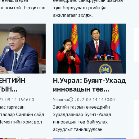
эхэллээ
 номтой. Тэрхүү итгэл
түлш борлуулах цэгийн үйл
ажиллагааг эхлүүлж,
МЕНТИЙН
Н.Учрал: Буянт-Ухаад
ТЫН
инновацын төв
ЫГ ОН
байгуулж, Цахим
22-09-14 16:16:00
Shuurhai
2022-09-14 14:30:00
Л ТЭГЛЭХ
хөгжил, харилцаа
аас гаргасан
Засгийн газрын өнөөдрийн
Р ГАРГАЛАА
холбооны яамыг
талаар Сангийн сайд
хуралдаанаар Буянт-Ухаад
Цементийн хомсдол
инновацын төв байгуулах
нүүлгэх ажлыг
асуудлыг танилцуулсан
судлахаар боллоо