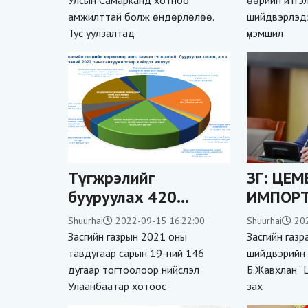
амжилттай болж өндөрлөлөө.
шийдвэрлэдэг
Тус уулзалтад
үнэмшил
Түгжрэлийг
ЗГ: ЦЕ
бууруулах 420
ИМПОР
тэрбум төгрөгийн
ТАТВАР
Shuurhai
2022-09-15 16:22:00
Shuurhai
20
төсвөөр 12 төрлийн
ДУУСТА
Засгийн газрын 2021 оны
Засгийн газр
төсөл, арга хэмжээ
ШИЙДВЭ
тавдугаар сарын 19-ний 146
шийдвэрийн 
дугаар тогтоолоор нийслэл
Б.Жавхлан “
хэрэгжүүлж байна
Улаанбаатар хотоос
зах