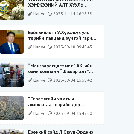
ХЭМЖЭЭНИЙ АЛТ ХУУЛЬ
БУСААР ХИЛЭЭР ГАРГАХ ГЭЖ
Цаг үе
2025-11-14 16:28:38
БАЙСАН ҮЙЛДЛИЙГ ТАСЛАН
ЗОГСООЛОО
Ерөнхийлөгч У.Хүрэлсүх улс
төрийн тавцанд хүчтэй гарч
ирэхдээ өөрийгөө шударга
Цаг үе
2025-09-18 09:40:43
ёсны төлөө тэмцэгч, “хуучин
тогтолцооны хонгилыг нураагч”
гэсэн дүрээр ард түмэнд
“Монголросцветмет” ХК-ийн
таниулсан.
охин компани “Шижир алт”
ХХК-ийн Гүйцэтгэх захирлаар
Цаг үе
2025-09-04 15:58:42
ажиллаж байсан О.Баттөмөрт
холбогдох хэрэг хаашаа
замхарсан бэ?
“Стратегийн хамтын
ажиллагаа” нэрийн дор
“Чимээгүй хөрөнгө хуримтлал”
Цаг үе
2025-09-04 15:47:00
Ерөнхий сайд Л.Оюун-Эрдэнэ