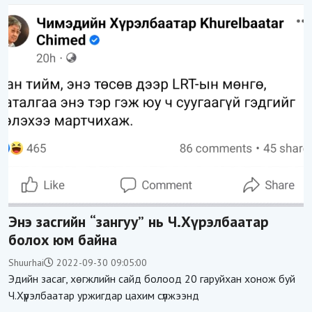
Энэ засгийн “зангуу” нь Ч.Хүрэлбаатар
болох юм байна
Shuurhai
2022-09-30 09:05:00
Эдийн засаг, хөгжлийн сайд болоод 20 гаруйхан хонож буй
Ч.Хүрэлбаатар уржигдар цахим сүлжээнд