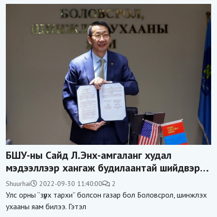
БШУ-ны Сайд Л.Энх-амгаланг худал
мэдээллээр хангаж будилаантай шийдвэр
гаргуулдаг яамныхны бульхай...
Shuurhai
2022-09-30 11:40:00
2
Улс орны “зүрх тархи” болсон газар бол Боловсрол, шинжлэх
ухааны яам билээ. Гэтэл