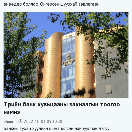
өнөөдөр боллоо. Өнгөрсөн шуурхай зөвлөгөөн
Төрийн банк хувьцааны захиалгын тоогоо
нэмнэ
Shuurhai
2022-10-03 09:20:00
Банкны тухай хуулийн шинэчилсэн найруулгын дагуу