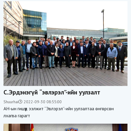
С.Эрдэнэгүй “эвлэрэл”-ийн уулзалт
Shuurhai
2022-09-30 08:55:00
АН-ын гишүүд ээлжит “Эвлэрэл”-ийн уулзалтаа өнгөрсөн
лхагва гарагт