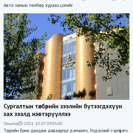
Авто замын төлбөр хураах цэгийг
Сургалтын төлбөрийн зээлийн бүтээгдэхүүн
зах зээлд нэвтэрүүллээ
Shuurhai
2022-10-07 09:05:00
Төрийн банк дундаж давхаргыг дэмжигч, Үндэсний тэргүүлэгч