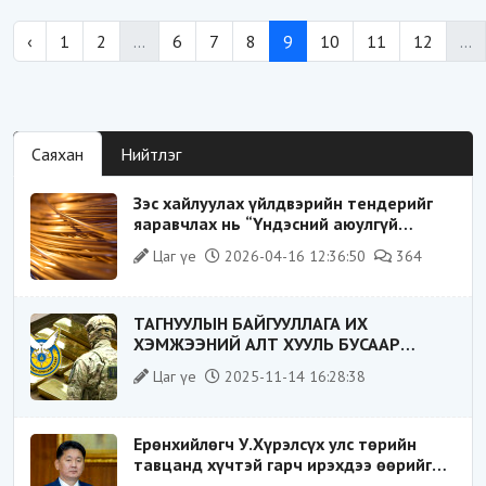
‹
1
2
...
6
7
8
9
10
11
12
...
Саяхан
Нийтлэг
Зэс хайлуулах үйлдвэрийн тендерийг
яаравчлах нь “Үндэсний аюулгүй
байдал“-д эрсдэлтэй юу?
Цаг үе
2026-04-16 12:36:50
364
ТАГНУУЛЫН БАЙГУУЛЛАГА ИХ
ХЭМЖЭЭНИЙ АЛТ ХУУЛЬ БУСААР
ХИЛЭЭР ГАРГАХ ГЭЖ БАЙСАН
Цаг үе
2025-11-14 16:28:38
ҮЙЛДЛИЙГ ТАСЛАН ЗОГСООЛОО
Ерөнхийлөгч У.Хүрэлсүх улс төрийн
тавцанд хүчтэй гарч ирэхдээ өөрийгөө
шударга ёсны төлөө тэмцэгч, “хуучин