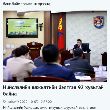
банк байх зорилтын хүрээнд,
Нийслэлийн өвөлжилтийн бэлтгэл 92 хувьтай
байна
Shuurhai
2022-10-03 12:26:00
Нийслэлийн Удирдах ажилтнуудын шуурхай зөвлөгөөн