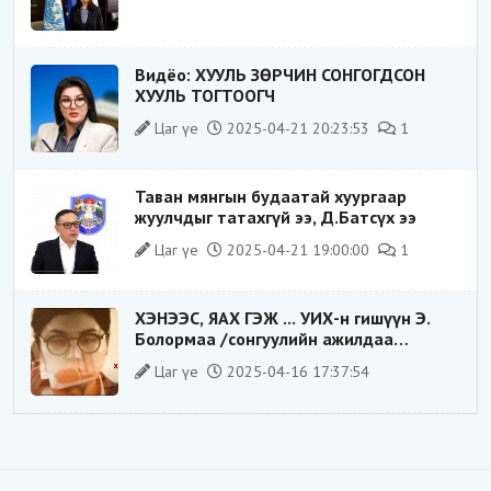
Видёо: ХУУЛЬ ЗӨРЧИН СОНГОГДСОН
ХУУЛЬ ТОГТООГЧ
Цаг үе
2025-04-21 20:23:53
1
Таван мянгын будаатай хуургаар
жуулчдыг татахгүй ээ, Д.Батсүх ээ
Цаг үе
2025-04-21 19:00:00
1
ХЭНЭЭС, ЯАХ ГЭЖ ... УИХ-н гишүүн Э.
Болормаа /сонгуулийн ажилдаа
гадаадын компаниас хандив авсан уу/
Цаг үе
2025-04-16 17:37:54