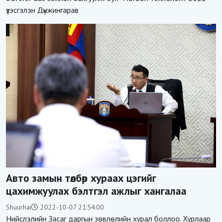
үзэсгэлэн Дүнжингарав
Авто замын төлбөр хураах цэгийг
цахимжуулах бэлтгэл ажлыг хангалаа
Shuurhai
2022-10-07 21:54:00
Нийслэлийн Засаг даргын зөвлөлийн хурал боллоо. Хурлаар