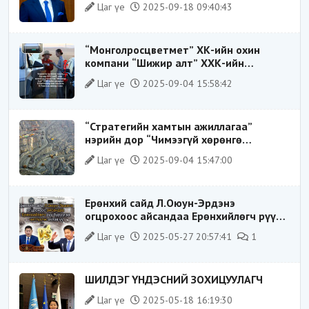
Цаг үе
2025-09-18 09:40:43
тогтолцооны хонгилыг нураагч” гэсэн
дүрээр ард түмэнд таниулсан.
“Монголросцветмет” ХК-ийн охин
компани “Шижир алт” ХХК-ийн
Гүйцэтгэх захирлаар ажиллаж байсан
Цаг үе
2025-09-04 15:58:42
О.Баттөмөрт холбогдох хэрэг хаашаа
замхарсан бэ?
“Стратегийн хамтын ажиллагаа”
нэрийн дор “Чимээгүй хөрөнгө
хуримтлал”
Цаг үе
2025-09-04 15:47:00
Ерөнхий сайд Л.Оюун-Эрдэнэ
огцрохоос айсандаа Ерөнхийлөгч рүү
буруугаа чиглүүлж эхлэв үү
Цаг үе
2025-05-27 20:57:41
1
ШИЛДЭГ ҮНДЭСНИЙ ЗОХИЦУУЛАГЧ
Цаг үе
2025-05-18 16:19:30