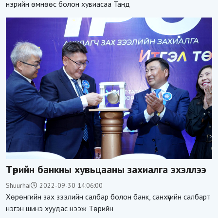
нэрийн өмнөөс болон хувиасаа Танд
Төрийн банкны хувьцааны захиалга эхэллээ
Shuurhai
2022-09-30 14:06:00
Хөрөнгийн зах зээлийн салбар болон банк, санхүүгийн салбарт
нэгэн шинэ хуудас нээж Төрийн