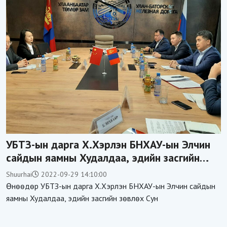
УБТЗ-ын дарга Х.Хэрлэн БНХАУ-ын Элчин
сайдын яамны Худалдаа, эдийн засгийн
зөвлөх Сун Сүежинийг хүлээн авч уулзлаа
Shuurhai
2022-09-29 14:10:00
Өнөөдөр УБТЗ-ын дарга Х.Хэрлэн БНХАУ-ын Элчин сайдын
яамны Худалдаа, эдийн засгийн зөвлөх Сун