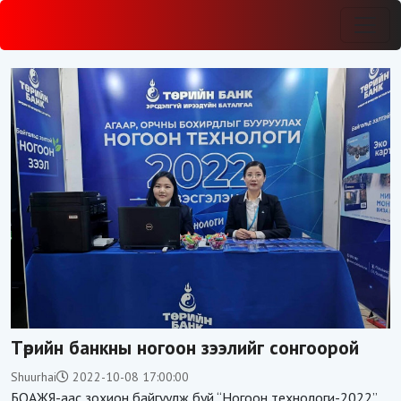
Төрийн банкны ногоон зээлийг сонгоорой
Shuurhai
2022-10-08 17:00:00
БОАЖЯ-аас зохион байгуулж буй “Ногоон технологи-2022”