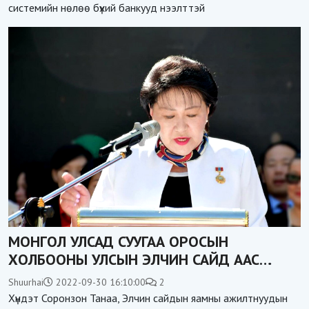
системийн нөлөө бүхий банкууд нээлттэй
МОНГОЛ УЛСАД СУУГАА ОРОСЫН
ХОЛБООНЫ УЛСЫН ЭЛЧИН САЙД ААС
Ж.СОРОНЗОН захиралд ирсэн мэндчилгээ
Shuurhai
2022-09-30 16:10:00
2
Хүндэт Соронзон Танаа, Элчин сайдын яамны ажилтнуудын