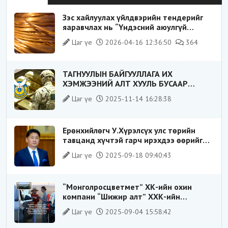
Зэс хайлуулах үйлдвэрийн тендерийг
яаравчлах нь “Үндэсний аюулгүй
байдал“-д эрсдэлтэй юу?
Цаг үе
2026-04-16 12:36:50
364
ТАГНУУЛЫН БАЙГУУЛЛАГА ИХ
ХЭМЖЭЭНИЙ АЛТ ХУУЛЬ БУСААР
ХИЛЭЭР ГАРГАХ ГЭЖ БАЙСАН
Цаг үе
2025-11-14 16:28:38
ҮЙЛДЛИЙГ ТАСЛАН ЗОГСООЛОО
Ерөнхийлөгч У.Хүрэлсүх улс төрийн
тавцанд хүчтэй гарч ирэхдээ өөрийгөө
шударга ёсны төлөө тэмцэгч, “хуучин
Цаг үе
2025-09-18 09:40:43
тогтолцооны хонгилыг нураагч” гэсэн
дүрээр ард түмэнд таниулсан.
“Монголросцветмет” ХК-ийн охин
компани “Шижир алт” ХХК-ийн
Гүйцэтгэх захирлаар ажиллаж байсан
Цаг үе
2025-09-04 15:58:42
О.Баттөмөрт холбогдох хэрэг хаашаа
замхарсан бэ?