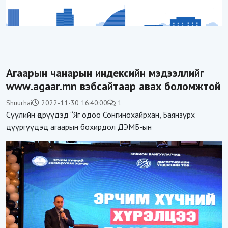
Агаарын чанарын индексийн мэдээллийг
www.agaar.mn вэбсайтаар авах боломжтой
Shuurhai
2022-11-30 16:40:00
1
Сүүлийн өдрүүдэд “Яг одоо Сонгинохайрхан, Баянзүрх
дүүргүүдэд агаарын бохирдол ДЭМБ-ын