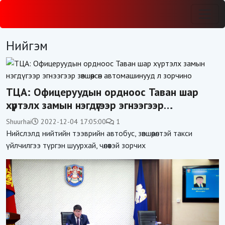
Нийгэм
ТЦА: Офицеруудын ордноос Таван шар
хүртэлх замын нэгдүгээр эгнээгээр
зөвшөөрсөн автомашинууд л зорчино
Shuurhai
2022-12-04 17:05:00
1
Нийслэлд нийтийн тээврийн автобус, зөвшөөрөлтэй такси
үйлчилгээ түргэн шуурхай, чөлөөтэй зорчих