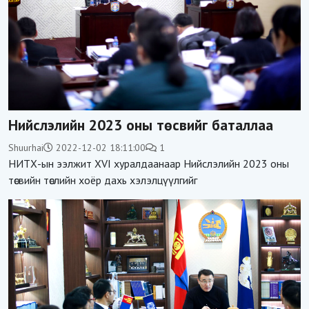
Нийслэлийн 2023 оны төсвийг баталлаа
Shuurhai
2022-12-02 18:11:00
1
НИТХ-ын ээлжит XVI хуралдаанаар Нийслэлийн 2023 оны
төсвийн төслийн хоёр дахь хэлэлцүүлгийг