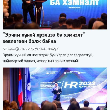
“Эрчим хүчний хүрэлцээ ба хэмнэлт“
зөвлөгөөн болж байна
Shuurhai
2022-11-29 16:45:00
1
Эрчим хүчний өсөн нэмэгдэж буй хэрэгцээг тасралтгүй,
найдвартай хангах, импортын эрчим хүчний