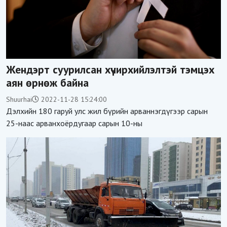
Жендэрт суурилсан хүчирхийлэлтэй тэмцэх
аян өрнөж байна
Shuurhai
2022-11-28 15:24:00
Дэлхийн 180 гаруй улс жил бүрийн арваннэгдүгээр сарын
25-наас арванхоёрдугаар сарын 10-ны