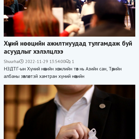
Хүний нөөцийн ажилтнуудад тулгамдаж буй
асуудлыг хэлэлцлээ
Shuurhai
2022-11-29 13:54:00
1
НЗДТГ-ын Хүний нөөцийн хөгжлийн төв нь Азийн сан, Төрийн
албаны зөвлөлтэй хамтран хүний нөөцийн