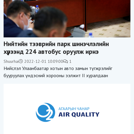
Нийтийн тээврийн парк шинэчлэлийн
хүрээнд 224 автобус оруулж ирнэ
Shuurhai
2022-12-01 10:09:00
1
Нийслэл Улаанбаатар хотын авто замын түгжрэлийг
бууруулах үндэсний хорооны ээлжит II хуралдаан