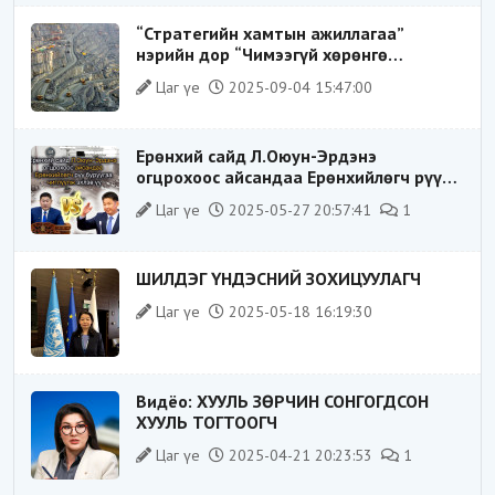
“Стратегийн хамтын ажиллагаа”
нэрийн дор “Чимээгүй хөрөнгө
хуримтлал”
Цаг үе
2025-09-04 15:47:00
Ерөнхий сайд Л.Оюун-Эрдэнэ
огцрохоос айсандаа Ерөнхийлөгч рүү
буруугаа чиглүүлж эхлэв үү
Цаг үе
2025-05-27 20:57:41
1
ШИЛДЭГ ҮНДЭСНИЙ ЗОХИЦУУЛАГЧ
Цаг үе
2025-05-18 16:19:30
Видёо: ХУУЛЬ ЗӨРЧИН СОНГОГДСОН
ХУУЛЬ ТОГТООГЧ
Цаг үе
2025-04-21 20:23:53
1