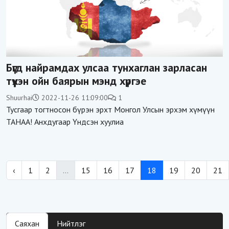
Бүгд найрамдах улсаа тунхаглан зарласан
түүхэн ойн баярын мэнд хүргэе
Shuurhai
2022-11-26 11:09:00
1
Тусгаар тогтносон бүрэн эрхт Монгол Улсын эрхэм хүмүүн
ТАНАА! Анхдугаар Үндсэн хуулиа
‹
1
2
...
15
16
17
18
19
20
21
Саяхан
Нийтлэг