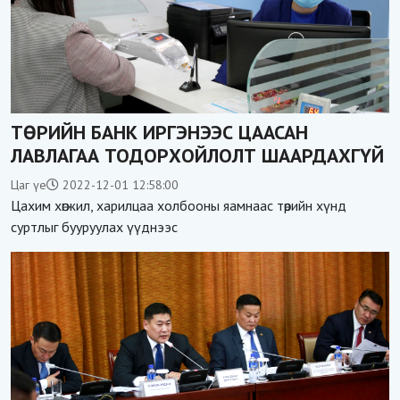
ТӨРИЙН БАНК ИРГЭНЭЭС ЦААСАН
ЛАВЛАГАА ТОДОРХОЙЛОЛТ ШААРДАХГҮЙ
Цаг үе
2022-12-01 12:58:00
Цахим хөгжил, харилцаа холбооны яамнаас төрийн хүнд
суртлыг бууруулах үүднээс