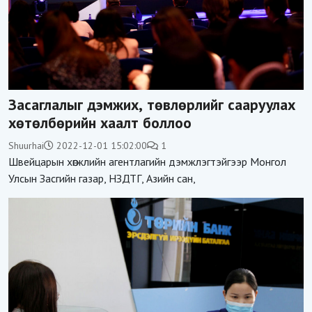
Засаглалыг дэмжих, төвлөрлийг сааруулах
хөтөлбөрийн хаалт боллоо
Shuurhai
2022-12-01 15:02:00
1
Швейцарын хөгжлийн агентлагийн дэмжлэгтэйгээр Монгол
Улсын Засгийн газар, НЗДТГ, Азийн сан,