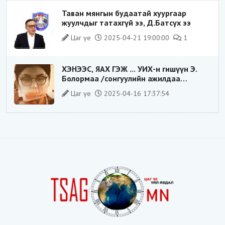
Таван мянгын будаатай хуургаар
жуулчдыг татахгүй ээ, Д.Батсүх ээ
Цаг үе
2025-04-21 19:00:00
1
ХЭНЭЭС, ЯАХ ГЭЖ ... УИХ-н гишүүн Э.
Болормаа /сонгуулийн ажилдаа
гадаадын компаниас хандив авсан уу/
Цаг үе
2025-04-16 17:37:54