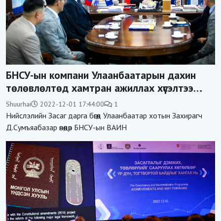
БНСУ-ын компани Улаанбаатарын дахин
төлөвлөлтөд хамтран ажиллах хүсэлтээ
уламжлав
Shuurhai
2022-12-01 17:44:00
1
Нийслэлийн Засаг дарга бөгөөд Улаанбаатар хотын Захирагч
Д.Сумъяабазар өнөөдөр БНСУ-ын ВАИН