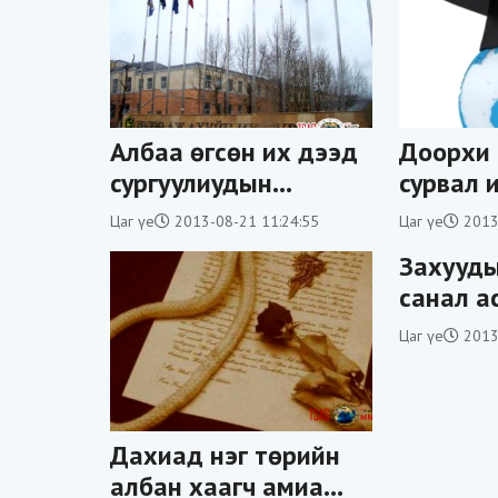
Албаа өгсөн их дээд
Доорхи
сургуулиудын
сурвал 
захирлууд
авна
Цаг үе
2013-08-21 11:24:55
Цаг үе
2013
”хоригдож” эхэллээ
Захууды
санал а
байна
Цаг үе
2013
Дахиад нэг төрийн
албан хаагч амиа