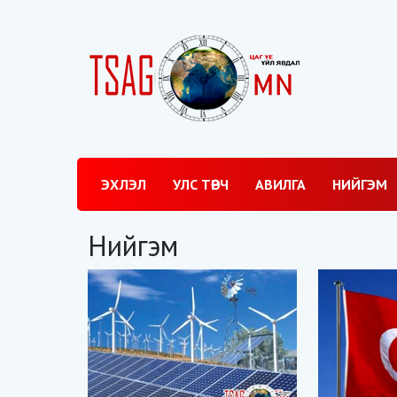
ЭХЛЭЛ
УЛС ТӨРЧ
АВИЛГА
НИЙГЭМ
Нийгэм