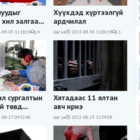
чуудыг
Хүүхдэд хүртээлгүй
 хил залгаа
ардчилал
т, тосгоноор
-09-03 11:18:14
4
Цаг үе
2013-08-30 11:06:19
1
 байхыг
уллаа
л сургалтын
Хятадаас 11 ялтан
й төвд
авч ирнэ
ийн тоо эрс
-08-27 09:52:46
Цаг үе
2013-08-23 12:39:38