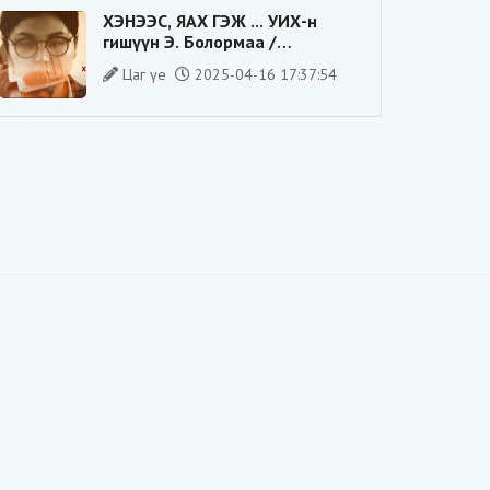
ХЭНЭЭС, ЯАХ ГЭЖ ... УИХ-н
гишүүн Э. Болормаа /
сонгуулийн ажилдаа гадаадын
Цаг үе
2025-04-16 17:37:54
компаниас хандив авсан уу/