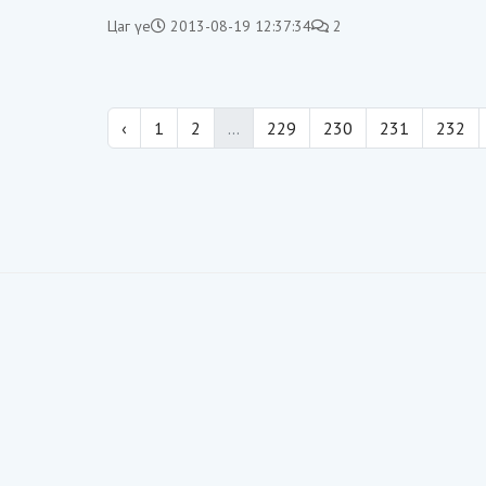
хорложээ
Цаг үе
2013-08-19 12:37:34
2
‹
1
2
...
229
230
231
232