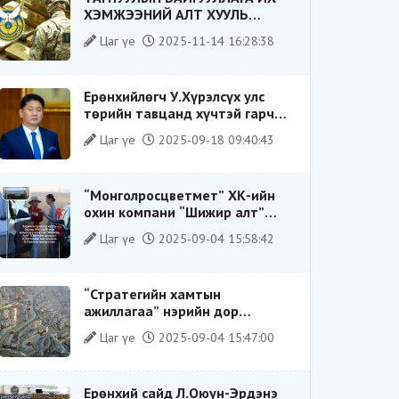
ХЭМЖЭЭНИЙ АЛТ ХУУЛЬ
БУСААР ХИЛЭЭР ГАРГАХ ГЭЖ
Цаг үе
2025-11-14 16:28:38
БАЙСАН ҮЙЛДЛИЙГ ТАСЛАН
ЗОГСООЛОО
Ерөнхийлөгч У.Хүрэлсүх улс
төрийн тавцанд хүчтэй гарч
ирэхдээ өөрийгөө шударга
Цаг үе
2025-09-18 09:40:43
ёсны төлөө тэмцэгч, “хуучин
тогтолцооны хонгилыг нураагч”
гэсэн дүрээр ард түмэнд
“Монголросцветмет” ХК-ийн
таниулсан.
охин компани “Шижир алт”
ХХК-ийн Гүйцэтгэх захирлаар
Цаг үе
2025-09-04 15:58:42
ажиллаж байсан О.Баттөмөрт
холбогдох хэрэг хаашаа
замхарсан бэ?
“Стратегийн хамтын
ажиллагаа” нэрийн дор
“Чимээгүй хөрөнгө хуримтлал”
Цаг үе
2025-09-04 15:47:00
Ерөнхий сайд Л.Оюун-Эрдэнэ