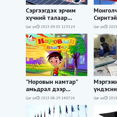
Сэргээгдэх эрчим
Монгол
хүчний талаар
Сиритэй
хэлэлцэнэ
муж, хо
Цаг үе
2013-09-03 12:33:24
Цаг үе
2013
явахгүй
анхаару
”Норовын намтар”
Мэргэжи
амьдрал дээр
үндэсни
үргэлжилнэ
элсэгчд
Цаг үе
2013-08-29 14:07:26
Цаг үе
2013
өсчээ