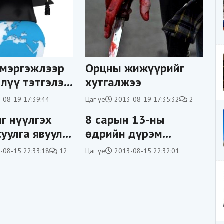
 мэргэжлээр
Орцны жижүүрийг
илүү тэтгэлэг
хутгалжээ
-08-19 17:39:44
Цаг үе
2013-08-19 17:35:32
2
г нүүлгэх
8 сарын 13-ны
суулга явуулж
өдрийн дүрэм
зөрчсөн жолооч
-08-15 22:33:18
12
Цаг үе
2013-08-15 22:32:01
нарын мэдээлэл