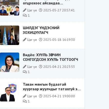
огцрохоос айсандаа
Ерөнхийлөгч рүү буруугаа
Цаг үе
2025-05-27 20:57:41
чиглүүлж эхлэв үү
1
ШИЛДЭГ ҮНДЭСНИЙ
ЗОХИЦУУЛАГЧ
Цаг үе
2025-05-18 16:19:30
Видёо: ХУУЛЬ ЗӨРЧИН
СОНГОГДСОН ХУУЛЬ ТОГТООГЧ
Цаг үе
2025-04-21 20:23:53
1
Таван мянгын будаатай
хуургаар жуулчдыг татахгүй ээ,
Д.Батсүх ээ
Цаг үе
2025-04-21 19:00:00
1