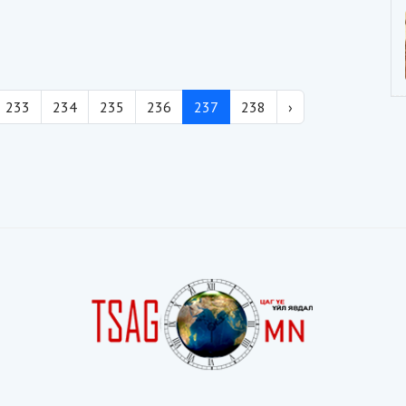
233
234
235
236
237
238
›