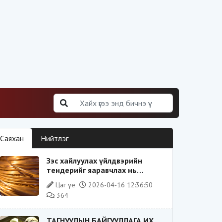
Саяхан
Нийтлэг
Зэс хайлуулах үйлдвэрийн
тендерийг яаравчлах нь
“Үндэсний аюулгүй байдал“-д
Цаг үе
2026-04-16 12:36:50
эрсдэлтэй юу?
364
ТАГНУУЛЫН БАЙГУУЛЛАГА ИХ