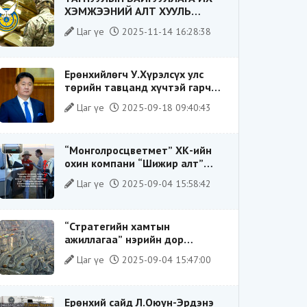
ХЭМЖЭЭНИЙ АЛТ ХУУЛЬ
БУСААР ХИЛЭЭР ГАРГАХ ГЭЖ
Цаг үе
2025-11-14 16:28:38
БАЙСАН ҮЙЛДЛИЙГ ТАСЛАН
ЗОГСООЛОО
Ерөнхийлөгч У.Хүрэлсүх улс
төрийн тавцанд хүчтэй гарч
ирэхдээ өөрийгөө шударга
Цаг үе
2025-09-18 09:40:43
ёсны төлөө тэмцэгч, “хуучин
тогтолцооны хонгилыг нураагч”
гэсэн дүрээр ард түмэнд
“Монголросцветмет” ХК-ийн
таниулсан.
охин компани “Шижир алт”
ХХК-ийн Гүйцэтгэх захирлаар
Цаг үе
2025-09-04 15:58:42
ажиллаж байсан О.Баттөмөрт
холбогдох хэрэг хаашаа
замхарсан бэ?
“Стратегийн хамтын
ажиллагаа” нэрийн дор
“Чимээгүй хөрөнгө хуримтлал”
Цаг үе
2025-09-04 15:47:00
Ерөнхий сайд Л.Оюун-Эрдэнэ