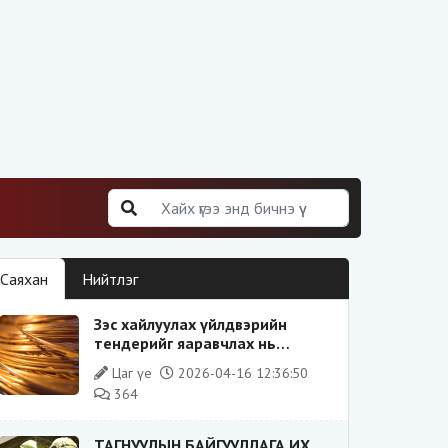
Саяхан
Нийтлэг
Зэс хайлуулах үйлдвэрийн
тендерийг яаравчлах нь
“Үндэсний аюулгүй байдал“-д
Цаг үе
2026-04-16 12:36:50
эрсдэлтэй юу?
364
ТАГНУУЛЫН БАЙГУУЛЛАГА ИХ