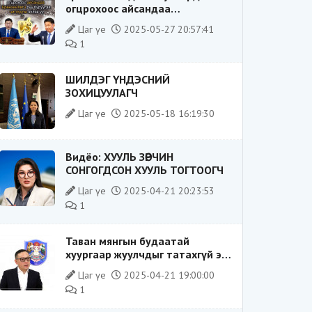
огцрохоос айсандаа
Ерөнхийлөгч рүү буруугаа
Цаг үе
2025-05-27 20:57:41
чиглүүлж эхлэв үү
1
ШИЛДЭГ ҮНДЭСНИЙ
ЗОХИЦУУЛАГЧ
Цаг үе
2025-05-18 16:19:30
Видёо: ХУУЛЬ ЗӨРЧИН
СОНГОГДСОН ХУУЛЬ ТОГТООГЧ
Цаг үе
2025-04-21 20:23:53
1
Таван мянгын будаатай
хуургаар жуулчдыг татахгүй ээ,
Д.Батсүх ээ
Цаг үе
2025-04-21 19:00:00
1