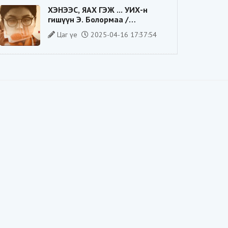
ХЭНЭЭС, ЯАХ ГЭЖ ... УИХ-н
гишүүн Э. Болормаа /
сонгуулийн ажилдаа гадаадын
Цаг үе
2025-04-16 17:37:54
компаниас хандив авсан уу/