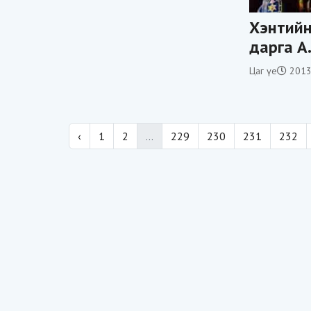
Хэнтий
дарга А
харгис 
Цаг үе
2013
зогсоох
‹
1
2
...
229
230
231
232