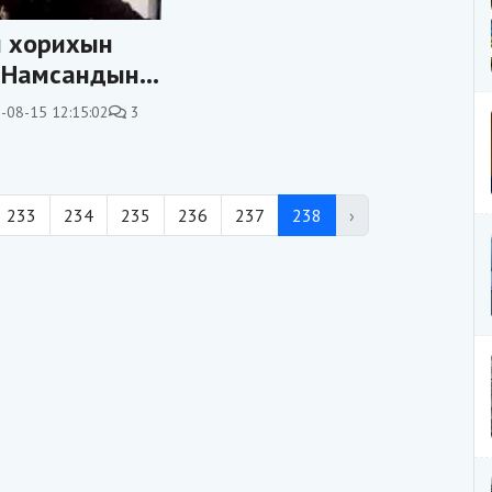
н хорихын
.Намсандын
үйлдлийг хэн
-08-15 12:15:02
3
 вэ
233
234
235
236
237
238
›