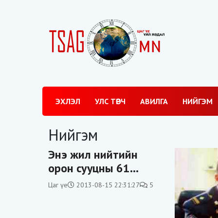
ЭХЛЭЛ
УЛС ТӨРЧ
АВИЛГА
НИЙГЭМ
Нийгэм
Энэ жил нийтийн
орон сууцны 61
байрын дээврийг
Цаг үе
2013-08-15 22:31:27
5
засна