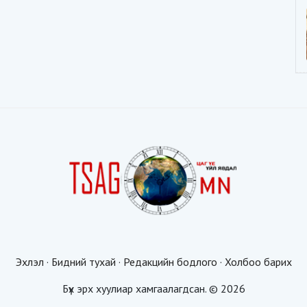
Эхлэл
·
Бидний тухай
·
Редакцийн бодлого
·
Холбоо барих
Бүх эрх хуулиар хамгаалагдсан. © 2026