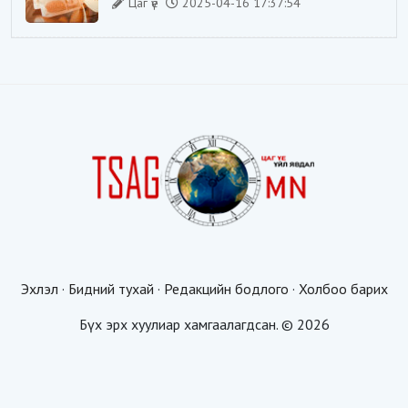
Цаг үе
2025-04-16 17:37:54
Эхлэл
·
Бидний тухай
·
Редакцийн бодлого
·
Холбоо барих
Бүх эрх хуулиар хамгаалагдсан. © 2026