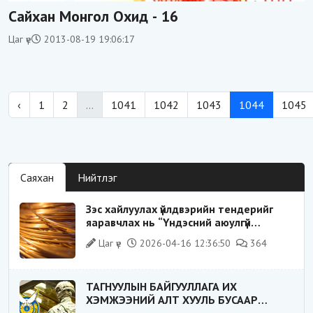
Сайхан Монгол Охид - 16
Цаг үе
2013-08-19 19:06:17
‹
1
2
...
1041
1042
1043
1044
1045
Саяхан
Нийтлэг
Зэс хайлуулах үйлдвэрийн тендерийг
яаравчлах нь “Үндэсний аюулгүй
байдал“-д эрсдэлтэй юу?
Цаг үе
2026-04-16 12:36:50
364
ТАГНУУЛЫН БАЙГУУЛЛАГА ИХ
ХЭМЖЭЭНИЙ АЛТ ХУУЛЬ БУСААР
ХИЛЭЭР ГАРГАХ ГЭЖ БАЙСАН