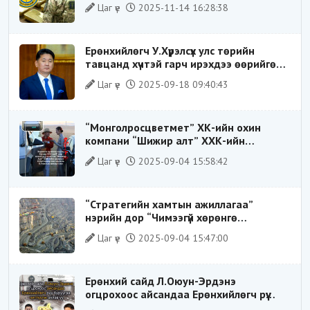
Цаг үе
2025-11-14 16:28:38
ҮЙЛДЛИЙГ ТАСЛАН ЗОГСООЛОО
Ерөнхийлөгч У.Хүрэлсүх улс төрийн
тавцанд хүчтэй гарч ирэхдээ өөрийгөө
шударга ёсны төлөө тэмцэгч, “хуучин
Цаг үе
2025-09-18 09:40:43
тогтолцооны хонгилыг нураагч” гэсэн
дүрээр ард түмэнд таниулсан.
“Монголросцветмет” ХК-ийн охин
компани “Шижир алт” ХХК-ийн
Гүйцэтгэх захирлаар ажиллаж байсан
Цаг үе
2025-09-04 15:58:42
О.Баттөмөрт холбогдох хэрэг хаашаа
замхарсан бэ?
“Стратегийн хамтын ажиллагаа”
нэрийн дор “Чимээгүй хөрөнгө
хуримтлал”
Цаг үе
2025-09-04 15:47:00
Ерөнхий сайд Л.Оюун-Эрдэнэ
огцрохоос айсандаа Ерөнхийлөгч рүү
буруугаа чиглүүлж эхлэв үү