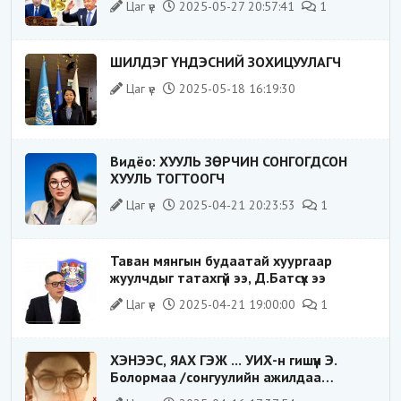
Цаг үе
2025-05-27 20:57:41
1
ШИЛДЭГ ҮНДЭСНИЙ ЗОХИЦУУЛАГЧ
Цаг үе
2025-05-18 16:19:30
Видёо: ХУУЛЬ ЗӨРЧИН СОНГОГДСОН
ХУУЛЬ ТОГТООГЧ
Цаг үе
2025-04-21 20:23:53
1
Таван мянгын будаатай хуургаар
жуулчдыг татахгүй ээ, Д.Батсүх ээ
Цаг үе
2025-04-21 19:00:00
1
ХЭНЭЭС, ЯАХ ГЭЖ ... УИХ-н гишүүн Э.
Болормаа /сонгуулийн ажилдаа
гадаадын компаниас хандив авсан уу/