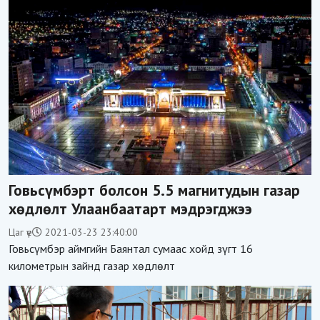
Говьсүмбэрт болсон 5.5 магнитудын газар
хөдлөлт Улаанбаатарт мэдрэгджээ
Цаг үе
2021-03-23 23:40:00
Говьсүмбэр аймгийн Баянтал сумаас хойд зүгт 16
километрын зайнд газар хөдлөлт