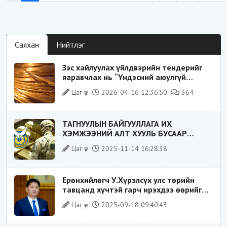
Саяхан
Нийтлэг
Зэс хайлуулах үйлдвэрийн тендерийг
яаравчлах нь “Үндэсний аюулгүй
байдал“-д эрсдэлтэй юу?
Цаг үе
2026-04-16 12:36:50
364
ТАГНУУЛЫН БАЙГУУЛЛАГА ИХ
ХЭМЖЭЭНИЙ АЛТ ХУУЛЬ БУСААР
ХИЛЭЭР ГАРГАХ ГЭЖ БАЙСАН
Цаг үе
2025-11-14 16:28:38
ҮЙЛДЛИЙГ ТАСЛАН ЗОГСООЛОО
Ерөнхийлөгч У.Хүрэлсүх улс төрийн
тавцанд хүчтэй гарч ирэхдээ өөрийгөө
шударга ёсны төлөө тэмцэгч, “хуучин
Цаг үе
2025-09-18 09:40:43
тогтолцооны хонгилыг нураагч” гэсэн
дүрээр ард түмэнд таниулсан.