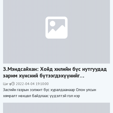
З.Мэндсайхан: Хойд хилийн бүс нутгуудад
зарим хүнсний бүтээгдэхүүнийг
жижиглэнгээр экспортлоход хязгаар
Цаг үе
2022-04-04 19:10:00
тогтооно
Засгийн газрын ээлжит бус хуралдаанаар Олон улсын
хямралт нөхцөл байдлаас үүдэлтэй гол нэр