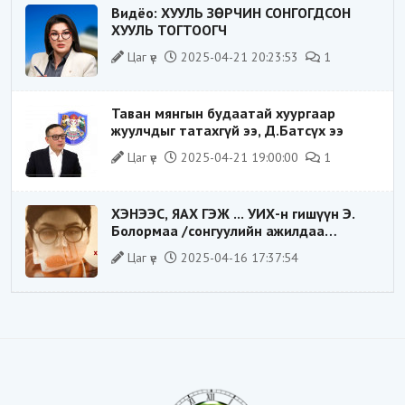
Видёо: ХУУЛЬ ЗӨРЧИН СОНГОГДСОН
ХУУЛЬ ТОГТООГЧ
Цаг үе
2025-04-21 20:23:53
1
Таван мянгын будаатай хуургаар
жуулчдыг татахгүй ээ, Д.Батсүх ээ
Цаг үе
2025-04-21 19:00:00
1
ХЭНЭЭС, ЯАХ ГЭЖ ... УИХ-н гишүүн Э.
Болормаа /сонгуулийн ажилдаа
гадаадын компаниас хандив авсан уу/
Цаг үе
2025-04-16 17:37:54