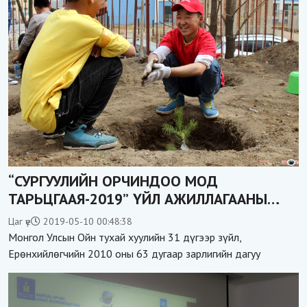
“СУРГУУЛИЙН ОРЧИНДОО МОД
ТАРЬЦГААЯ-2019” ҮЙЛ АЖИЛЛАГААНЫ
НЭЭЛТ БОЛЛОО
Цаг үе
2019-05-10 00:48:38
Монгол Улсын Ойн тухай хуулийн 31 дүгээр зүйл,
Ерөнхийлөгчийн 2010 оны 63 дугаар зарлигийн дагуу