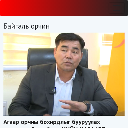
Байгаль орчин
Агаар орчны бохирдлыг бууруулах