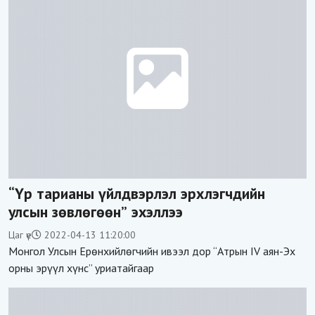
“Үр тарианы үйлдвэрлэл эрхлэгчдийн
улсын зөвлөгөөн” эхэллээ
Цаг үе
2022-04-13 11:20:00
Монгол Улсын Ерөнхийлөгчийн ивээл дор “Атрын IV аян-Эх
орны эрүүл хүнс” уриатайгаар