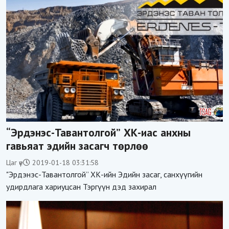
“Эрдэнэс-Тавантолгой” ХК-иас анхны
гавьяат эдийн засагч төрлөө
Цаг үе
2019-01-18 03:31:58
"Эрдэнэс-Тавантолгой” ХК-ийн Эдийн засаг, санхүүгийн
удирдлага хариуцсан Тэргүүн дэд захирал