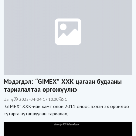
Мэдэгдэл: “GIMEX” ХХК цагаан будааны
тариалалтаа өргөжүүлнэ
Цаг үе
2022-04-04 17:10:00
1
“GIMEX” ХХК-ийн хамт олон 2011 оноос эхлэн эх орондоо
тутарга нутагшуулан тариалах,