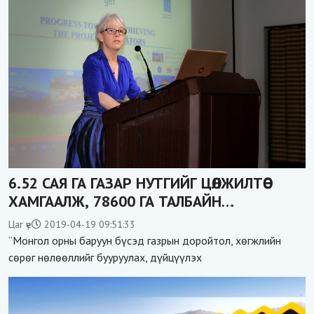
6.52 САЯ ГА ГАЗАР НУТГИЙГ ЦӨЛЖИЛТӨӨС
ХАМГААЛЖ, 78600 ГА ТАЛБАЙН
БЭЛЧЭЭРИЙН МЕНЕЖМЕНТИЙГ
Цаг үе
2019-04-19 09:51:33
САЙЖРУУЛЖЭЭ
“Монгол орны баруун бүсэд газрын доройтол, хөгжлийн
сөрөг нөлөөллийг бууруулах, дүйцүүлэх