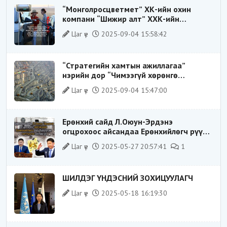
“Монголросцветмет” ХК-ийн охин
компани “Шижир алт” ХХК-ийн
Гүйцэтгэх захирлаар ажиллаж байсан
Цаг үе
2025-09-04 15:58:42
О.Баттөмөрт холбогдох хэрэг хаашаа
замхарсан бэ?
“Стратегийн хамтын ажиллагаа”
нэрийн дор “Чимээгүй хөрөнгө
хуримтлал”
Цаг үе
2025-09-04 15:47:00
Ерөнхий сайд Л.Оюун-Эрдэнэ
огцрохоос айсандаа Ерөнхийлөгч рүү
буруугаа чиглүүлж эхлэв үү
Цаг үе
2025-05-27 20:57:41
1
ШИЛДЭГ ҮНДЭСНИЙ ЗОХИЦУУЛАГЧ
Цаг үе
2025-05-18 16:19:30