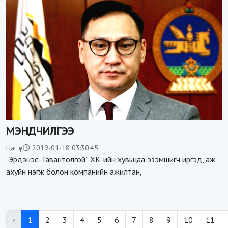
МЭНДЧИЛГЭЭ
Цаг үе
2019-01-18 03:30:45
"Эрдэнэс-Тавантолгой” ХК-ийн хувьцаа эзэмшигч иргэд, аж
ахуйн нэгж болон компанийн ажилтан,
‹
1
2
3
4
5
6
7
8
9
10
11