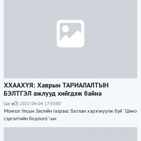
ХХААХҮЯ: Хаврын ТАРИАЛАЛТЫН
БЭЛТГЭЛ ажлууд хийгдэж байна
Цаг үе
2022-04-04 17:30:00
Монгол Улсын Засгийн газраас батлан хэрэгжүүлж буй “Шинэ
сэргэлтийн бодлого”-ын