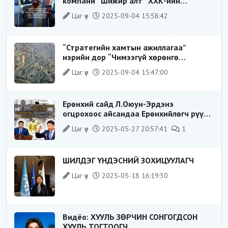
компани “Шижир алт” ХХК-ийн
Гүйцэтгэх захирлаар ажиллаж байсан
Цаг үе
2025-09-04 15:58:42
О.Баттөмөрт холбогдох хэрэг хаашаа
замхарсан бэ?
“Стратегийн хамтын ажиллагаа”
нэрийн дор “Чимээгүй хөрөнгө
хуримтлал”
Цаг үе
2025-09-04 15:47:00
Ерөнхий сайд Л.Оюун-Эрдэнэ
огцрохоос айсандаа Ерөнхийлөгч рүү
буруугаа чиглүүлж эхлэв үү
Цаг үе
2025-05-27 20:57:41
1
ШИЛДЭГ ҮНДЭСНИЙ ЗОХИЦУУЛАГЧ
Цаг үе
2025-05-18 16:19:30
Видёо: ХУУЛЬ ЗӨРЧИН СОНГОГДСОН
ХУУЛЬ ТОГТООГЧ