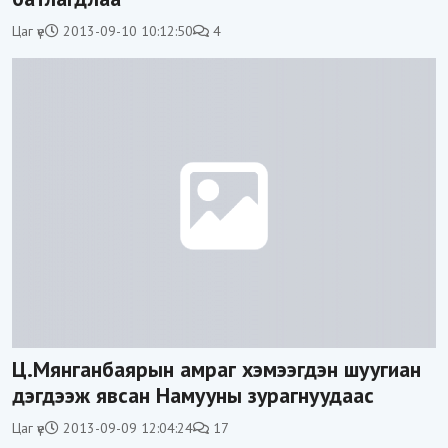
Цаг үе
2013-09-10 10:12:50
4
Ц.Мянганбаярын амраг хэмээгдэн шуугиан
дэгдээж явсан Намууны зурагнуудаас
Цаг үе
2013-09-09 12:04:24
17