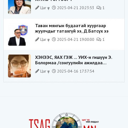
Цаг үе
2025-04-21 20:23:53
1
Таван мянгын будаатай хуургаар
жуулчдыг татахгүй ээ, Д.Батсүх ээ
Цаг үе
2025-04-21 19:00:00
1
ХЭНЭЭС, ЯАХ ГЭЖ ... УИХ-н гишүүн Э.
Болормаа /сонгуулийн ажилдаа
гадаадын компаниас хандив авсан уу/
Цаг үе
2025-04-16 17:37:54