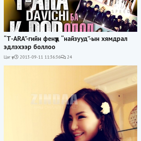
“Т-АRA”-гийн фенүүд “найзууд”-ын хямдрал
эдлэхээр боллоо
Цаг үе
2013-09-11 11:36:36
24