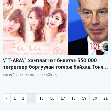
\“Т-ARA\“ хамтлаг нэг билетээ 350 000
төгрөгөөр борлуулан тоглож байхад Тони
Блейр Монголд үнэгүй зөвлөнө гэв үү?
Цаг үе
2013-09-06 11:54:45
18
‹
1
2
...
15
16
17
18
19
20
21