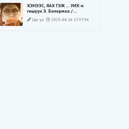
ХЭНЭЭС, ЯАХ ГЭЖ ... УИХ-н
гишүүн Э. Болормаа /
сонгуулийн ажилдаа гадаадын
Цаг үе
2025-04-16 17:37:54
компаниас хандив авсан уу/