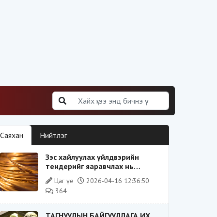
Саяхан
Нийтлэг
Зэс хайлуулах үйлдвэрийн
тендерийг яаравчлах нь
“Үндэсний аюулгүй байдал“-д
Цаг үе
2026-04-16 12:36:50
эрсдэлтэй юу?
364
ТАГНУУЛЫН БАЙГУУЛЛАГА ИХ