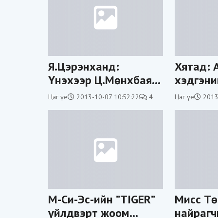
Я.Цэрэнханд:
Хятад: 
Үнэхээр Ц.Мөнхбаяр
хэдгэни
нар буруутай юу,
41 хүн 
Цаг үе
2013-10-07 10:52:22
4
Цаг үе
2013
эсвэл гадны
баржээ
нөлөөтэй юу гэдгийг
тогтоох л хэрэгтэй
М-Си-Эс-ийн ”TIGER”
Мисс Тө
үйлдвэрт жоом
найрагч