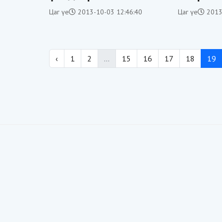
үүрлэсэн үү?
давхраа
Цаг үе
2013-10-03 12:46:40
Цаг үе
2013
‹
1
2
...
15
16
17
18
19