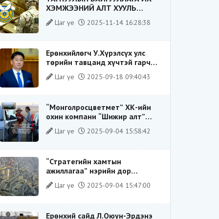
ХЭМЖЭЭНИЙ АЛТ ХУУЛЬ
БУСААР ХИЛЭЭР ГАРГАХ ГЭЖ
Цаг үе
2025-11-14 16:28:38
БАЙСАН ҮЙЛДЛИЙГ ТАСЛАН
ЗОГСООЛОО
Ерөнхийлөгч У.Хүрэлсүх улс
төрийн тавцанд хүчтэй гарч
ирэхдээ өөрийгөө шударга
Цаг үе
2025-09-18 09:40:43
ёсны төлөө тэмцэгч, “хуучин
тогтолцооны хонгилыг нураагч”
гэсэн дүрээр ард түмэнд
“Монголросцветмет” ХК-ийн
таниулсан.
охин компани “Шижир алт”
ХХК-ийн Гүйцэтгэх захирлаар
Цаг үе
2025-09-04 15:58:42
ажиллаж байсан О.Баттөмөрт
холбогдох хэрэг хаашаа
замхарсан бэ?
“Стратегийн хамтын
ажиллагаа” нэрийн дор
“Чимээгүй хөрөнгө хуримтлал”
Цаг үе
2025-09-04 15:47:00
Ерөнхий сайд Л.Оюун-Эрдэнэ