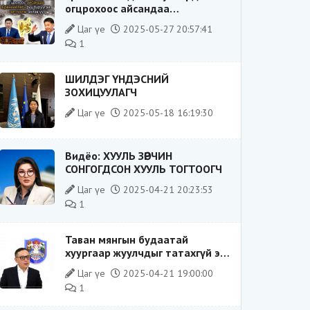
огцрохоос айсандаа
Ерөнхийлөгч рүү буруугаа
Цаг үе
2025-05-27 20:57:41
чиглүүлж эхлэв үү
1
ШИЛДЭГ ҮНДЭСНИЙ
ЗОХИЦУУЛАГЧ
Цаг үе
2025-05-18 16:19:30
Видёо: ХУУЛЬ ЗӨРЧИН
СОНГОГДСОН ХУУЛЬ ТОГТООГЧ
Цаг үе
2025-04-21 20:23:53
1
Таван мянгын будаатай
хуургаар жуулчдыг татахгүй ээ,
Д.Батсүх ээ
Цаг үе
2025-04-21 19:00:00
1