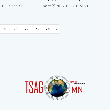
 хийлгэжээ
үү
-10-03 12:39:46
Цаг үе
2013-10-03 10:51:54
20
21
22
23
24
›