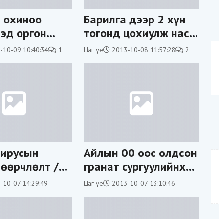
 охиноо
Барилга дээр 2 хүн
эд оргон
тогонд цохиулж нас
 этгээдийг
барлаа
-10-09 10:40:34
1
Цаг үе
2013-10-08 11:57:28
2
э
Сирусын
Айлын 00 оос олдсон
 өөрчлөлт /
гранат сургуулийнх
байжээ
-10-07 14:29:49
Цаг үе
2013-10-07 13:10:46