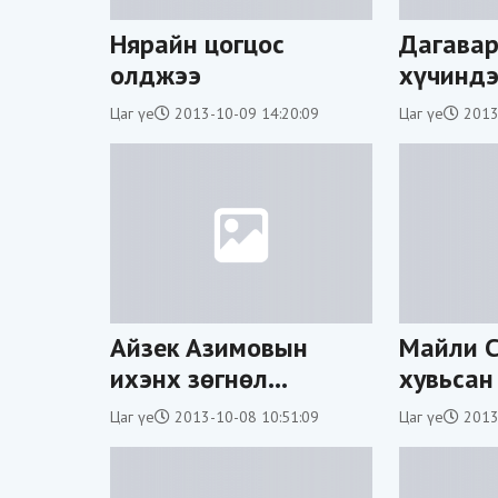
Нярайн цогцос
Дагавар
олджээ
хүчиндэ
зайлсан
Цаг үе
2013-10-09 14:20:09
Цаг үе
2013
барьжэ
Айзек Азимовын
Mайли 
ихэнх зөгнөл
хувьсан
биелжээ
фото/
Цаг үе
2013-10-08 10:51:09
Цаг үе
2013