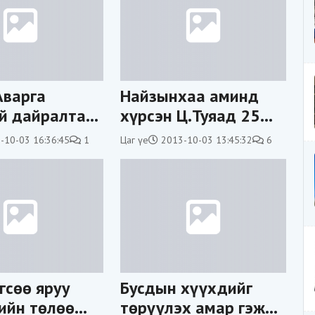
Аварга
Найзынхаа аминд
й дайралтад
хүрсэн Ц.Туяад 25
өртөж нас
жилийн ял онооно
-10-03 16:36:45
1
Цаг үе
2013-10-03 13:45:32
6
гсөө яруу
Бусдын хүүхдийг
ийн төлөө
төрүүлэх амар гэж