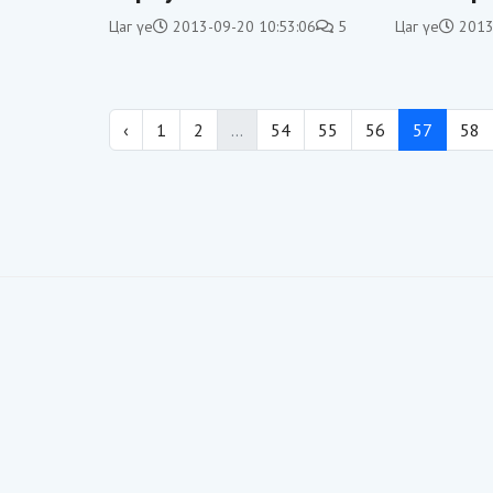
дрифтчид сүйтгэж
тохирох
Цаг үе
2013-09-20 10:53:06
5
Цаг үе
2013
байна
‹
1
2
...
54
55
56
57
58