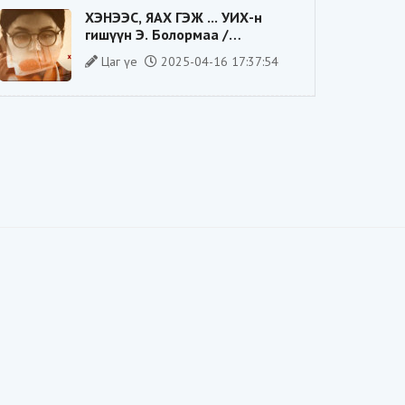
ХЭНЭЭС, ЯАХ ГЭЖ ... УИХ-н
гишүүн Э. Болормаа /
сонгуулийн ажилдаа гадаадын
Цаг үе
2025-04-16 17:37:54
компаниас хандив авсан уу/