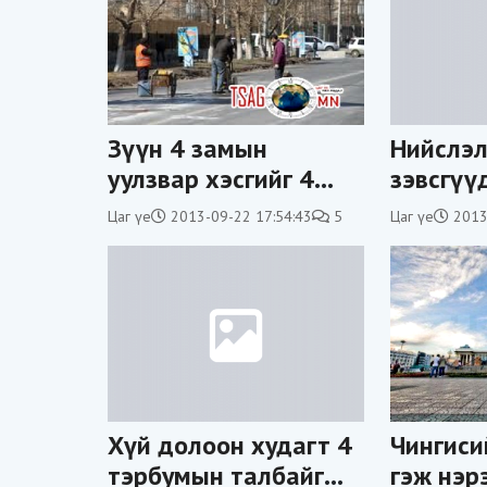
Зүүн 4 замын
Нийслэл
уулзвар хэсгийг 4
зэвсгүү
хоног хаана
байна
Цаг үе
2013-09-22 17:54:43
5
Цаг үе
2013
Хүй долоон худагт 4
Чингиси
тэрбумын талбайг
гэж нэ