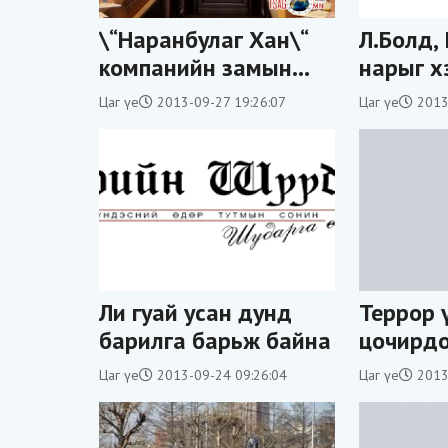
\“Наранбулаг Хан\“
Л.Болд,
компанийн замын
нарыг х
индүүчин инженерээ
Цаг үе
2013-09-27 19:26:07
Цаг үе
2013
дайрчээ
Ли гуай усан дунд
Террор 
барилга барьж байна
цочирдо
дэвжээн
Цаг үе
2013-09-24 09:26:04
Цаг үе
2013
хүртсэн