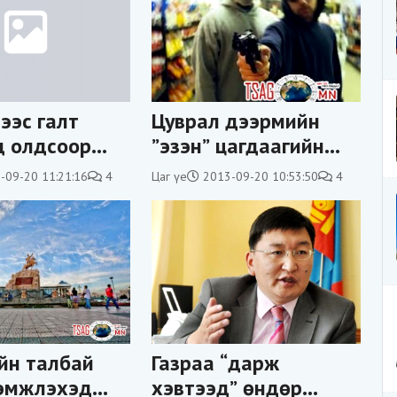
ээс галт
Цуврал дээрмийн
д олдсоор
”эзэн” цагдаагийн
төлөөлөгч байжээ
-09-20 11:21:16
4
Цаг үе
2013-09-20 10:53:50
4
йн талбай
Газраа “дарж
рэмжлэхэд
хэвтээд” өндөр