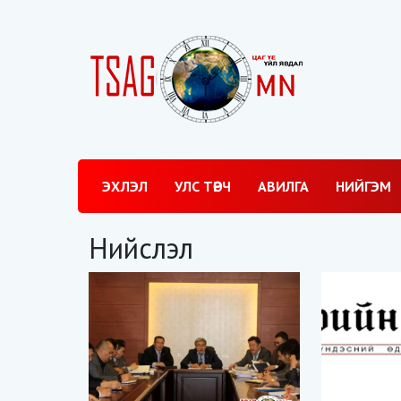
ЭХЛЭЛ
УЛС ТӨРЧ
АВИЛГА
НИЙГЭМ
Нийслэл