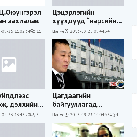
 Ц.Оюунгэрэл
Цэцэрлэгийн
эн захиалав
хүүхдүүд “нэрсийн
хязгаарлалт”-д өртөв
-09-25 11:02:34
11
Цаг үе
2013-09-25 09:44:34
үйлдлээс
Цагдаагийн
ж, дэлхийн
байгууллагад
ээс медаль
жинхэнэ шинэчлэл
-09-23 13:43:20
3
Цаг үе
2013-09-23 10:04:53
4
 өдрүүд
хэрэгтэйг дээрмийн
хэрэг харууллаа