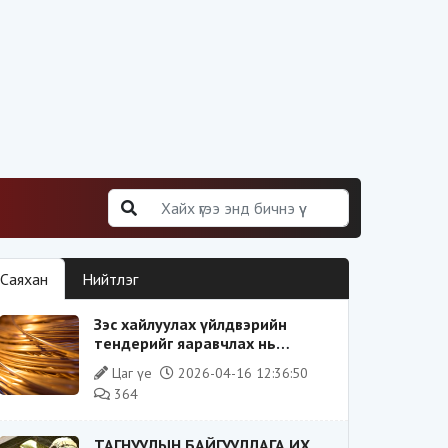
Саяхан
Нийтлэг
Зэс хайлуулах үйлдвэрийн
тендерийг яаравчлах нь
“Үндэсний аюулгүй байдал“-д
Цаг үе
2026-04-16 12:36:50
эрсдэлтэй юу?
364
ТАГНУУЛЫН БАЙГУУЛЛАГА ИХ