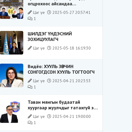
огцрохоос айсандаа
Ерөнхийлөгч рүү буруугаа
Цаг үе
2025-05-27 20:57:41
чиглүүлж эхлэв үү
1
ШИЛДЭГ ҮНДЭСНИЙ
ЗОХИЦУУЛАГЧ
Цаг үе
2025-05-18 16:19:30
Видёо: ХУУЛЬ ЗӨРЧИН
СОНГОГДСОН ХУУЛЬ ТОГТООГЧ
Цаг үе
2025-04-21 20:23:53
1
Таван мянгын будаатай
хуургаар жуулчдыг татахгүй ээ,
Д.Батсүх ээ
Цаг үе
2025-04-21 19:00:00
1