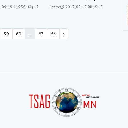
гүй
үнээр улсад заръя
-09-19 11:23:31
13
Цаг үе
2013-09-19 08:19:15
59
60
...
63
64
›