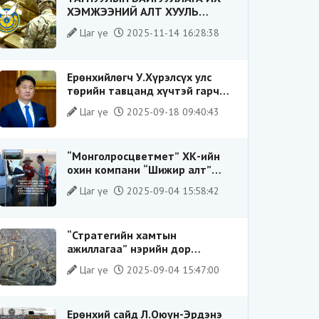
ХЭМЖЭЭНИЙ АЛТ ХУУЛЬ
БУСААР ХИЛЭЭР ГАРГАХ ГЭЖ
Цаг үе
2025-11-14 16:28:38
БАЙСАН ҮЙЛДЛИЙГ ТАСЛАН
ЗОГСООЛОО
Ерөнхийлөгч У.Хүрэлсүх улс
төрийн тавцанд хүчтэй гарч
ирэхдээ өөрийгөө шударга
Цаг үе
2025-09-18 09:40:43
ёсны төлөө тэмцэгч, “хуучин
тогтолцооны хонгилыг нураагч”
гэсэн дүрээр ард түмэнд
“Монголросцветмет” ХК-ийн
таниулсан.
охин компани “Шижир алт”
ХХК-ийн Гүйцэтгэх захирлаар
Цаг үе
2025-09-04 15:58:42
ажиллаж байсан О.Баттөмөрт
холбогдох хэрэг хаашаа
замхарсан бэ?
“Стратегийн хамтын
ажиллагаа” нэрийн дор
“Чимээгүй хөрөнгө хуримтлал”
Цаг үе
2025-09-04 15:47:00
Ерөнхий сайд Л.Оюун-Эрдэнэ