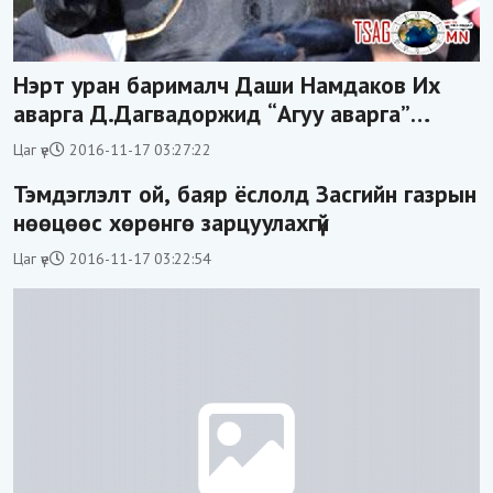
Нэрт уран барималч Даши Намдаков Их
аварга Д.Дагвадоржид “Агуу аварга”
баримлаа гардуулж өгөхийг хүсчээ
Цаг үе
2016-11-17 03:27:22
Тэмдэглэлт ой, баяр ёслолд Засгийн газрын
нөөцөөс хөрөнгө зарцуулахгүй
Цаг үе
2016-11-17 03:22:54