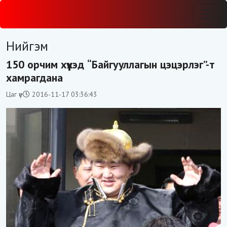
Нийгэм
150 орчим хүүхэд “Байгууллагын цэцэрлэг”-т
хамрагдана
Цаг үе
2016-11-17 03:36:43