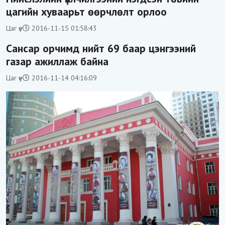
цагийн хуваарьт өөрчлөлт орлоо
Цаг үе
2016-11-15 01:58:43
Сансар орчимд нийт 69 баар цэнгээний
газар ажиллаж байна
Цаг үе
2016-11-14 04:16:09