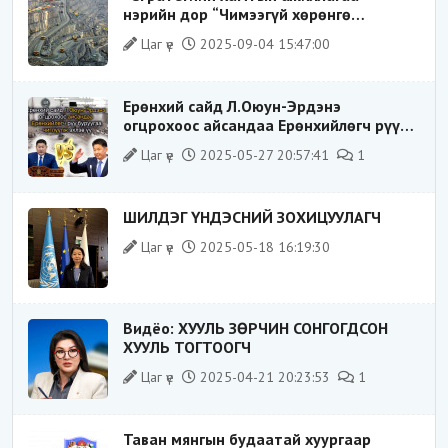
нэрийн дор “Чимээгүй хөрөнгө
хуримтлал”
Цаг үе
2025-09-04 15:47:00
Ерөнхий сайд Л.Оюун-Эрдэнэ
огцрохоос айсандаа Ерөнхийлөгч рүү
буруугаа чиглүүлж эхлэв үү
Цаг үе
2025-05-27 20:57:41
1
ШИЛДЭГ ҮНДЭСНИЙ ЗОХИЦУУЛАГЧ
Цаг үе
2025-05-18 16:19:30
Видёо: ХУУЛЬ ЗӨРЧИН СОНГОГДСОН
ХУУЛЬ ТОГТООГЧ
Цаг үе
2025-04-21 20:23:53
1
Таван мянгын будаатай хуургаар