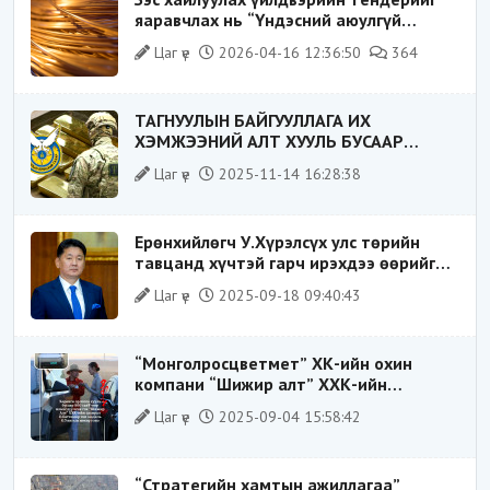
яаравчлах нь “Үндэсний аюулгүй
байдал“-д эрсдэлтэй юу?
Цаг үе
2026-04-16 12:36:50
364
ТАГНУУЛЫН БАЙГУУЛЛАГА ИХ
ХЭМЖЭЭНИЙ АЛТ ХУУЛЬ БУСААР
ХИЛЭЭР ГАРГАХ ГЭЖ БАЙСАН
Цаг үе
2025-11-14 16:28:38
ҮЙЛДЛИЙГ ТАСЛАН ЗОГСООЛОО
Ерөнхийлөгч У.Хүрэлсүх улс төрийн
тавцанд хүчтэй гарч ирэхдээ өөрийгөө
шударга ёсны төлөө тэмцэгч, “хуучин
Цаг үе
2025-09-18 09:40:43
тогтолцооны хонгилыг нураагч” гэсэн
дүрээр ард түмэнд таниулсан.
“Монголросцветмет” ХК-ийн охин
компани “Шижир алт” ХХК-ийн
Гүйцэтгэх захирлаар ажиллаж байсан
Цаг үе
2025-09-04 15:58:42
О.Баттөмөрт холбогдох хэрэг хаашаа
замхарсан бэ?
“Стратегийн хамтын ажиллагаа”