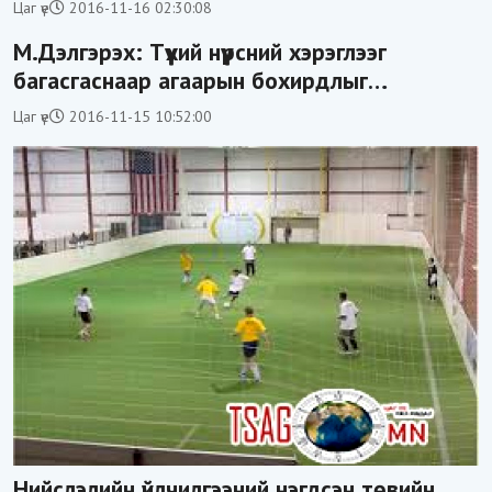
Цаг үе
2016-11-16 02:30:08
М.Дэлгэрэх: Түүхий нүүрсний хэрэглээг
багасгаснаар агаарын бохирдлыг
бууруулна
Цаг үе
2016-11-15 10:52:00
Нийслэлийн үйлчилгээний нэгдсэн төвийн