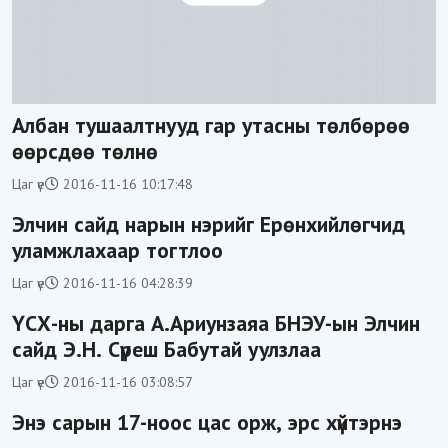
Албан тушаалтнууд гар утасны төлбөрөө
өөрсдөө төлнө
Цаг үе
2016-11-16 10:17:48
Элчин сайд нарын нэрийг Ерөнхийлөгчид
уламжлахаар тогтлоо
Цаг үе
2016-11-16 04:28:39
ҮСХ-ны дарга А.Ариунзаяа БНЭУ-ын Элчин
сайд Э.Н. Сүреш Бабутай уулзлаа
Цаг үе
2016-11-16 03:08:57
Энэ сарын 17-ноос цас орж, эрс хүйтэрнэ