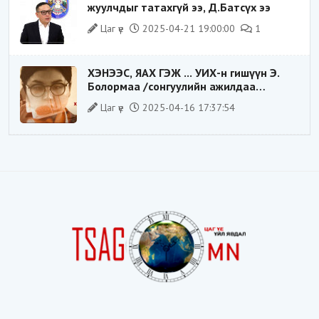
жуулчдыг татахгүй ээ, Д.Батсүх ээ
Цаг үе
2025-04-21 19:00:00
1
ХЭНЭЭС, ЯАХ ГЭЖ ... УИХ-н гишүүн Э.
Болормаа /сонгуулийн ажилдаа
гадаадын компаниас хандив авсан уу/
Цаг үе
2025-04-16 17:37:54