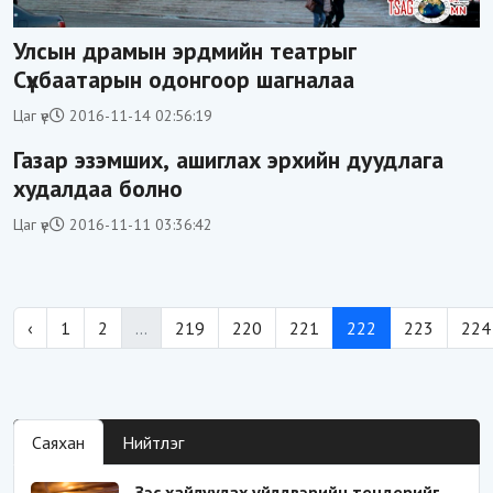
Улсын драмын эрдмийн театрыг
Сүхбаатарын одонгоор шагналаа
Цаг үе
2016-11-14 02:56:19
Газар эзэмших, ашиглах эрхийн дуудлага
худалдаа болно
Цаг үе
2016-11-11 03:36:42
‹
1
2
...
219
220
221
222
223
224
Саяхан
Нийтлэг
Зэс хайлуулах үйлдвэрийн тендерийг