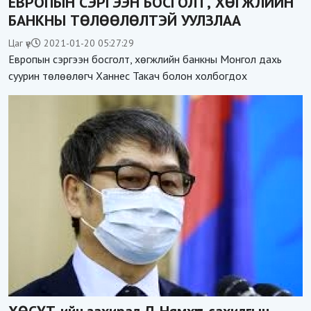
ЕВРОПЫН СЭРГЭЭН БОСГОЛТ, ХӨГЖЛИЙН
БАНКНЫ ТӨЛӨӨЛӨЛТЭЙ УУЛЗЛАА
Цаг үе
2021-01-20 05:27:29
Европын сэргээн босголт, хөгжлийн банкны Монгол дахь
суурин төлөөлөгч Ханнес Такач болон холбогдох