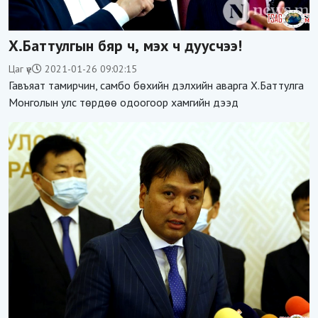
Х.Баттулгын бяр ч, мэх ч дуусчээ!
Цаг үе
2021-01-26 09:02:15
Гавъяат тамирчин, самбо бөхийн дэлхийн аварга Х.Баттулга
Монголын улс төрдөө одоогоор хамгийн дээд