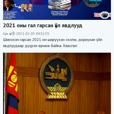
2021 оны гал гарсан үйл явдлууд
Цаг үе
2021-02-03 04:52:55
Шинэхэн гарсан 2021 он ширүүхэн эхэлж, дориухан үйл
явдлуудаар дүүрэн өрнөж байна. Хөвсгөл