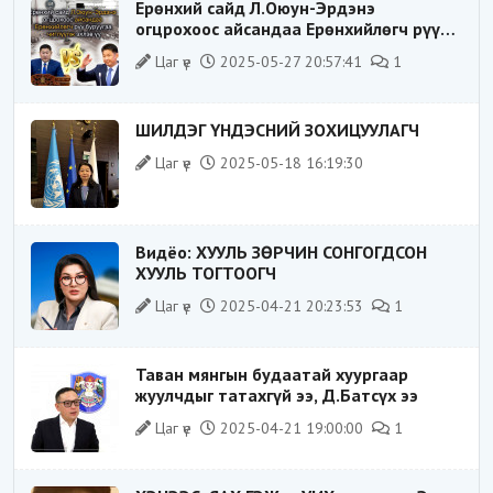
Ерөнхий сайд Л.Оюун-Эрдэнэ
огцрохоос айсандаа Ерөнхийлөгч рүү
буруугаа чиглүүлж эхлэв үү
Цаг үе
2025-05-27 20:57:41
1
ШИЛДЭГ ҮНДЭСНИЙ ЗОХИЦУУЛАГЧ
Цаг үе
2025-05-18 16:19:30
Видёо: ХУУЛЬ ЗӨРЧИН СОНГОГДСОН
ХУУЛЬ ТОГТООГЧ
Цаг үе
2025-04-21 20:23:53
1
Таван мянгын будаатай хуургаар
жуулчдыг татахгүй ээ, Д.Батсүх ээ
Цаг үе
2025-04-21 19:00:00
1