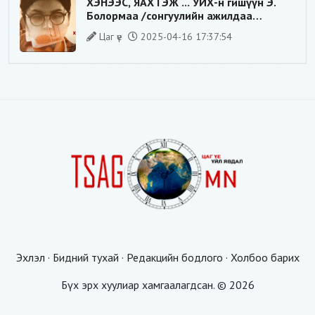
ХЭНЭЭС, ЯАХ ГЭЖ ... УИХ-н гишүүн Э.
Болормаа /сонгуулийн ажилдаа
гадаадын компаниас хандив авсан уу/
Цаг үе
2025-04-16 17:37:54
Эхлэл
·
Бидний тухай
·
Редакцийн бодлого
·
Холбоо барих
Бүх эрх хуулиар хамгаалагдсан. © 2026