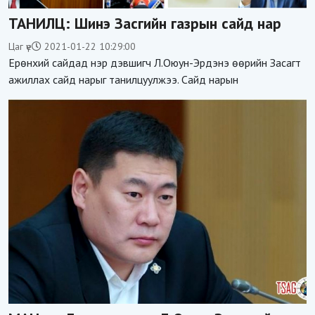
ТАНИЛЦ: Шинэ Засгийн газрын сайд нар
Цаг үе
2021-01-22 10:29:00
Ерөнхий сайдад нэр дэвшигч Л.Оюун-Эрдэнэ өөрийн Засагт
ажиллах сайд нарыг танилцуулжээ. Сайд нарын