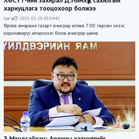
ХӨСҮТ-ийн захирал Д.Нямхүүд сахилгын
хариуцлага тооцохоор болжээ
Цаг үе
2021-01-20 03:04:42
Өргөө амаржих газарт өчигдөр өглөө 7:00 төрсөн эхээс
коронавирус илэрснээс болж өчигдөр шөнө
З.Мэндсайхан: Архины хатуулгийг