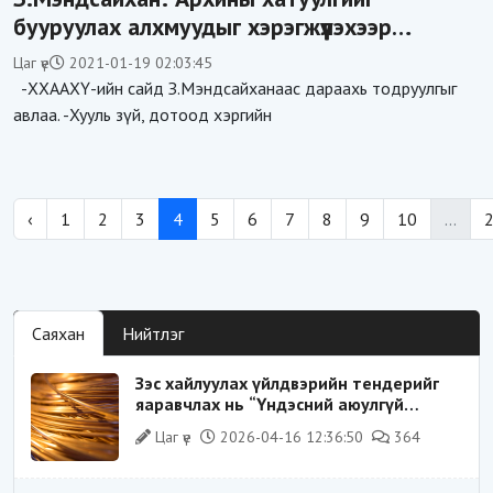
бууруулах алхмуудыг хэрэгжүүлэхээр
ярилцсан
Цаг үе
2021-01-19 02:03:45
-ХХААХҮ-ийн сайд З.Мэндсайханаас дараахь тодруулгыг
авлаа. -Хууль зүй, дотоод хэргийн
‹
1
2
3
4
5
6
7
8
9
10
...
Саяхан
Нийтлэг
Зэс хайлуулах үйлдвэрийн тендерийг
яаравчлах нь “Үндэсний аюулгүй
байдал“-д эрсдэлтэй юу?
Цаг үе
2026-04-16 12:36:50
364