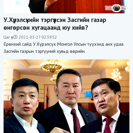
У.Хүрэлсүхийн тэргүүлсэн Засгийн газар
өнгөрсөн хугацаанд юу хийв?
Цаг үе
2021-01-27 02:39:52
Ерөнхий сайд У.Хүрэлсүх Монгол Улсын түүхэнд анх удаа
Засгийн газрын тэргүүний хувьд өөрийн