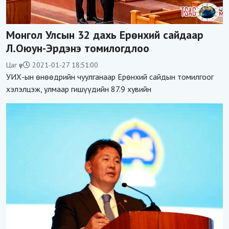
Монгол Улсын 32 дахь Ерөнхий сайдаар
Л.Оюун-Эрдэнэ томилогдлоо
Цаг үе
2021-01-27 18:51:00
УИХ-ын өнөөдрийн чуулганаар Ерөнхий сайдын томилгоог
хэлэлцэж, улмаар гишүүдийн 87.9 хувийн