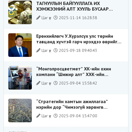
ТАГНУУЛЫН БАЙГУУЛЛАГА ИХ
ХЭМЖЭЭНИЙ АЛТ ХУУЛЬ БУСААР
ХИЛЭЭР ГАРГАХ ГЭЖ БАЙСАН
Цаг үе
2025-11-14 16:28:38
ҮЙЛДЛИЙГ ТАСЛАН ЗОГСООЛОО
Ерөнхийлөгч У.Хүрэлсүх улс төрийн
тавцанд хүчтэй гарч ирэхдээ өөрийгөө
шударга ёсны төлөө тэмцэгч, “хуучин
Цаг үе
2025-09-18 09:40:43
тогтолцооны хонгилыг нураагч” гэсэн
дүрээр ард түмэнд таниулсан.
“Монголросцветмет” ХК-ийн охин
компани “Шижир алт” ХХК-ийн
Гүйцэтгэх захирлаар ажиллаж байсан
Цаг үе
2025-09-04 15:58:42
О.Баттөмөрт холбогдох хэрэг хаашаа
замхарсан бэ?
“Стратегийн хамтын ажиллагаа”
нэрийн дор “Чимээгүй хөрөнгө
хуримтлал”
Цаг үе
2025-09-04 15:47:00