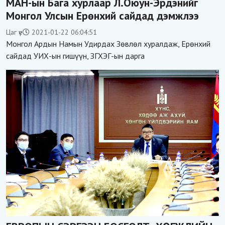
МАН-ын Бага хурлаар Л.Оюун-Эрдэнийг
Монгол Улсын Ерөнхий сайдад дэмжлээ
Цаг үе
2021-01-22 06:04:51
Монгол Ардын Намын Удирдах Зөвлөл хуралдаж, Ерөнхий
сайдад УИХ-ын гишүүн, ЗГХЭГ-ын дарга