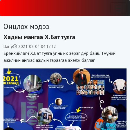
Онцлох мэдээ
Хадны мангаа Х.Баттулга
Цаг үе
2021-02-04 04:17:32
Ерөнхийлөгч Х.Баттулга уг нь их эерэг дүр байв. Түүний
ажилчин ангиас ажлын гараагаа эхэлж баялаг