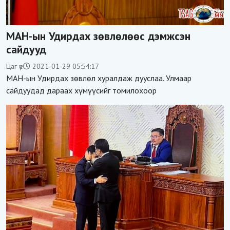
МАН-ын Удирдах зөвлөлөөс дэмжсэн
сайдууд
Цаг үе
2021-01-29 05:54:17
МАН-ын Удирдах зөвлөл хуралдаж дууслаа. Улмаар
сайдуудад дараах хүмүүсийг томилохоор