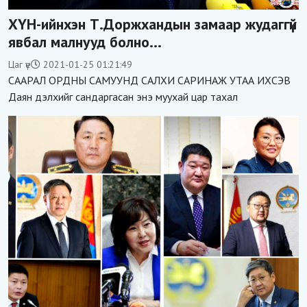
ХҮН-ийнхэн Т.Доржхандын замаар жудаггүй
явбал малнууд болно...
Цаг үе
2021-01-25 01:21:49
СААРАЛ ОРДНЫ САМУУНД САЛХИ САРИНАЖ УТАА ИХСЭВ
Даян дэлхийг сандаргасан энэ муухай цар тахал