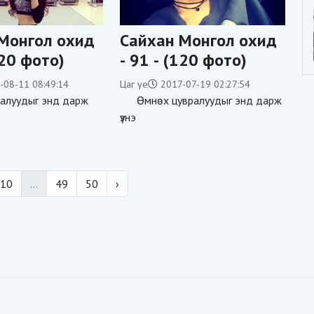
Монгол охид
Сайхан Монгол охид
120 фото)
- 91 - (120 фото)
-08-11 08:49:14
Цаг үе
2017-07-19 02:27:54
алуудыг энд дарж
Өмнөх цувралуудыг энд дарж
үзнэ
10
...
49
50
›