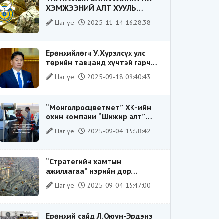
ХЭМЖЭЭНИЙ АЛТ ХУУЛЬ
БУСААР ХИЛЭЭР ГАРГАХ ГЭЖ
Цаг үе
2025-11-14 16:28:38
БАЙСАН ҮЙЛДЛИЙГ ТАСЛАН
ЗОГСООЛОО
Ерөнхийлөгч У.Хүрэлсүх улс
төрийн тавцанд хүчтэй гарч
ирэхдээ өөрийгөө шударга
Цаг үе
2025-09-18 09:40:43
ёсны төлөө тэмцэгч, “хуучин
тогтолцооны хонгилыг нураагч”
гэсэн дүрээр ард түмэнд
“Монголросцветмет” ХК-ийн
таниулсан.
охин компани “Шижир алт”
ХХК-ийн Гүйцэтгэх захирлаар
Цаг үе
2025-09-04 15:58:42
ажиллаж байсан О.Баттөмөрт
холбогдох хэрэг хаашаа
замхарсан бэ?
“Стратегийн хамтын
ажиллагаа” нэрийн дор
“Чимээгүй хөрөнгө хуримтлал”
Цаг үе
2025-09-04 15:47:00
Ерөнхий сайд Л.Оюун-Эрдэнэ