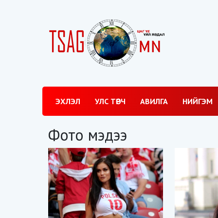
ЭХЛЭЛ
УЛС ТӨРЧ
АВИЛГА
НИЙГЭМ
Фото мэдээ