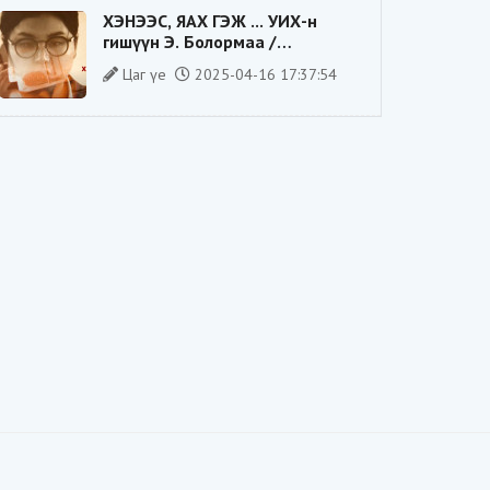
ХЭНЭЭС, ЯАХ ГЭЖ ... УИХ-н
гишүүн Э. Болормаа /
сонгуулийн ажилдаа гадаадын
Цаг үе
2025-04-16 17:37:54
компаниас хандив авсан уу/