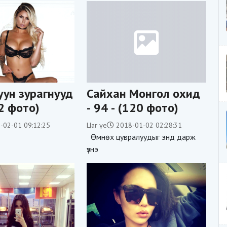
уун зурагнууд
Сайхан Монгол охид
92 фото)
- 94 - (120 фото)
-02-01 09:12:25
Цаг үе
2018-01-02 02:28:31
Өмнөх цувралуудыг энд дарж
үзнэ