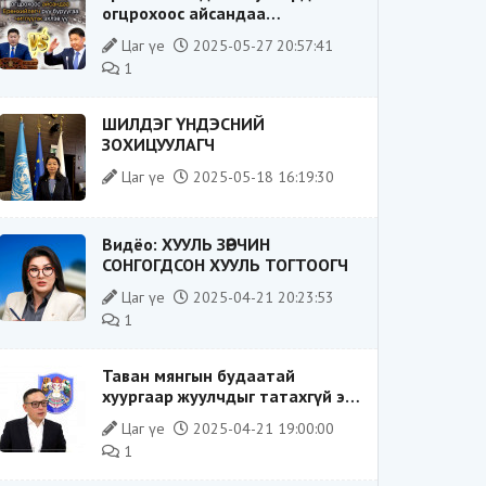
огцрохоос айсандаа
Ерөнхийлөгч рүү буруугаа
Цаг үе
2025-05-27 20:57:41
чиглүүлж эхлэв үү
1
ШИЛДЭГ ҮНДЭСНИЙ
ЗОХИЦУУЛАГЧ
Цаг үе
2025-05-18 16:19:30
Видёо: ХУУЛЬ ЗӨРЧИН
СОНГОГДСОН ХУУЛЬ ТОГТООГЧ
Цаг үе
2025-04-21 20:23:53
1
Таван мянгын будаатай
хуургаар жуулчдыг татахгүй ээ,
Д.Батсүх ээ
Цаг үе
2025-04-21 19:00:00
1