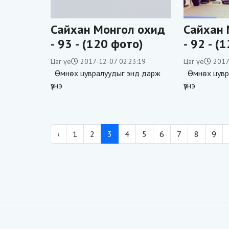
Сайхан Монгол охид
Сайхан 
- 93 - (120 фото)
- 92 - (
Цаг үе
2017-12-07 02:23:19
Цаг үе
2017
Өмнөх цувралуудыг энд дарж
Өмнөх цувр
үзнэ
үзнэ
‹
1
2
3
4
5
6
7
8
9