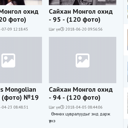
Монгол охид
Сайхан Монгол охид
120 фото)
- 95 - (120 фото)
-07-09 12:18:45
Цаг үе
2018-06-20 09:56:56
gs Mongolian
Сайхан Монгол охид
ls (фото) №19
- 94 - (120 фото)
-04-23 08:48:31
Цаг үе
2018-04-05 08:44:06
Өмнөх цувралуудыг энд дарж
үзнэ