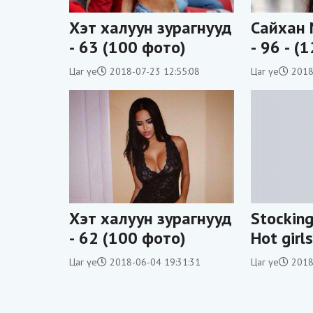
Хэт халуун зурагнууд
Сайхан 
- 63 (100 фото)
- 96 - (
Цаг үе
2018-07-23 12:55:08
Цаг үе
2018
Хэт халуун зурагнууд
Stockin
- 62 (100 фото)
Hot gir
Цаг үе
2018-06-04 19:31:31
Цаг үе
2018