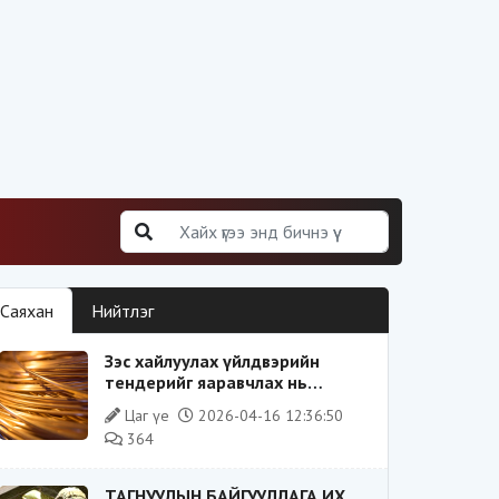
Саяхан
Нийтлэг
Зэс хайлуулах үйлдвэрийн
тендерийг яаравчлах нь
“Үндэсний аюулгүй байдал“-д
Цаг үе
2026-04-16 12:36:50
эрсдэлтэй юу?
364
ТАГНУУЛЫН БАЙГУУЛЛАГА ИХ